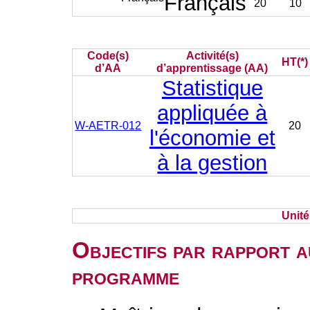
Français
20
10
Code(s)
Activité(s)
HT(*)
d’AA
d’apprentissage (AA)
Statistique
appliquée à
W-AETR-012
20
l'économie et
à la gestion
Unit
Objectifs par rapport a
programme