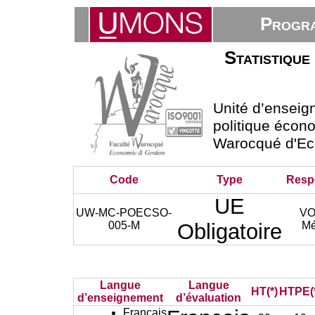
Progra
Statistique
Unité d’ensei
politique écono
Warocqué d'Ec
Code
Type
Resp
UE
UW-MC-POECSO-
VO
005-M
Obligatoire
Mé
Langue
Langue
HT(*)
HTPE(
d’enseignement
d’évaluation
Français