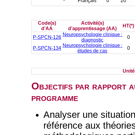
Français
0
20
Code(s)
Activité(s)
HT(*)
d’AA
d’apprentissage (AA)
Neuropsychologie clinique :
P-SPCN-126
0
diagnostic
Neuropsychologie clinique :
P-SPCN-134
0
études de cas
Unit
Objectifs par rapport a
programme
Analyser une situation 
référence aux théorie