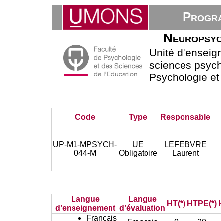
Progra
Neuropsych
Unité d’ensei
sciences psych
Psychologie et
Code
Type
Responsable
UP-M1-MPSYCH-
UE
LEFEBVRE
044-M
Obligatoire
Laurent
Langue
Langue
HT(*)
HTPE(*)
d’enseignement
d’évaluation
Français