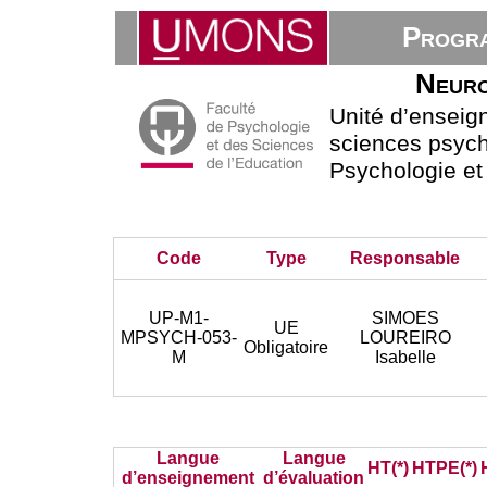
Progra
Neuro
Unité d’ensei
sciences psych
Psychologie et
Code
Type
Responsable
UP-M1-
SIMOES
UE
MPSYCH-053-
LOUREIRO
Obligatoire
M
Isabelle
Langue
Langue
HT(*)
HTPE(*)
d’enseignement
d’évaluation