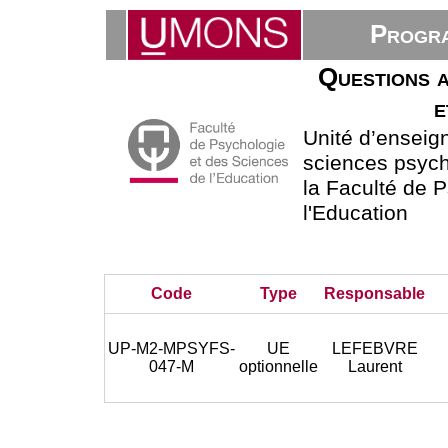
Progra
Questions a
e
Unité d’ensei
sciences psycho
la Faculté de 
l'Education
Code
Type
Responsable
UP-M2-MPSYFS-
UE
LEFEBVRE
047-M
optionnelle
Laurent