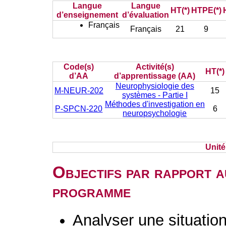
Langue
Langue
HT(*)
HTPE(*)
d’enseignement
d’évaluation
Français
Français
21
9
Code(s)
Activité(s)
HT(*)
d’AA
d’apprentissage (AA)
Neurophysiologie des
M-NEUR-202
15
systèmes - Partie I
Méthodes d'investigation en
P-SPCN-220
6
neuropsychologie
Unit
Objectifs par rapport a
programme
Analyser une situation 