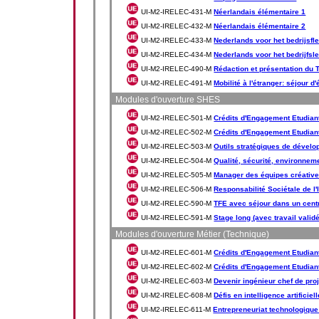
UI-M2-IRELEC-431-M
Néerlandais élémentaire 1
UI-M2-IRELEC-432-M
Néerlandais élémentaire 2
UI-M2-IRELEC-433-M
Nederlands voor het bedrijsfl
UI-M2-IRELEC-434-M
Nederlands voor het bedrijfsl
UI-M2-IRELEC-490-M
Rédaction et présentation du 
UI-M2-IRELEC-491-M
Mobilité à l'étranger: séjour d
Modules d'ouverture SHES
UI-M2-IRELEC-501-M
Crédits d'Engagement Etudiant
UI-M2-IRELEC-502-M
Crédits d'Engagement Etudiant
UI-M2-IRELEC-503-M
Outils stratégiques de dével
UI-M2-IRELEC-504-M
Qualité, sécurité, environnem
UI-M2-IRELEC-505-M
Manager des équipes créativ
UI-M2-IRELEC-506-M
Responsabilité Sociétale de l'
UI-M2-IRELEC-590-M
TFE avec séjour dans un cent
UI-M2-IRELEC-591-M
Stage long (avec travail valid
Modules d'ouverture Métier (Technique)
UI-M2-IRELEC-601-M
Crédits d'Engagement Etudiant 
UI-M2-IRELEC-602-M
Crédits d'Engagement Etudiant 
UI-M2-IRELEC-603-M
Devenir ingénieur chef de proj
UI-M2-IRELEC-608-M
Défis en intelligence artificiell
UI-M2-IRELEC-611-M
Entrepreneuriat technologique