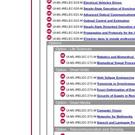
UI-M1-IRELEC-019-M
Electrical Vehicles Drives
UI-M1-IRELEC-020-M
Steady-State Operation of Synchr
UI-M1-IRELEC-021-M
Advanced Optical Communication
UI-M1-IRELEC-022-M
Optimal Control and Estimation
UI-M1-IRELEC-023-M
Steady-State Disturbed Operation
UI-M1-IRELEC-024-M
Propagation and Protocols for the I
UI-M1-IRELEC-030-M
S'insérer dans le monde professio
Options
Option - Life Sciences
UI-M1-IRELEC-171-M
Robotics and Biomedical 
UI-M1-IRELEC-172-M
Biomedical Signal Proce
Option - Smart Grids
UI-M1-IRELEC-271-M
High Voltage Engineering
UI-M1-IRELEC-272-M
Transients in Synchrono
UI-M1-IRELEC-273-M
Exact Optimization of En
UI-M1-IRELEC-274-M
Security of Supply in R
Option - Smart Media
UI-M1-IRELEC-371-M
Computer Vision
UI-M1-IRELEC-372-M
Networks for Multimedia
UI-M1-IRELEC-373-M
Speech and Language Pr
Option - Telecommunication and Sensing