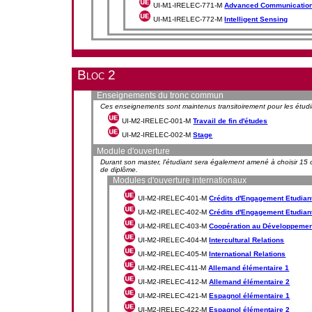
UI-M1-IRELEC-771-M
Advanced Communicatio
UI-M1-IRELEC-772-M
Intelligent Sensing
Bloc 2
Enseignements du tronc commun
Ces enseignements sont maintenus transitoirement pour les étudi
UI-M2-IRELEC-001-M
Travail de fin d'études
UI-M2-IRELEC-002-M
Stage
Module d'ouverture
Durant son master, l'étudiant sera également amené à choisir 15
de diplôme.
Modules d'ouverture internationaux
UI-M2-IRELEC-401-M
Crédits d'Engagement Etudiant 
UI-M2-IRELEC-402-M
Crédits d'Engagement Etudiant 
UI-M2-IRELEC-403-M
Coopération au Développemen
UI-M2-IRELEC-404-M
Intercultural Relations
UI-M2-IRELEC-405-M
International Relations
UI-M2-IRELEC-411-M
Allemand élémentaire 1
UI-M2-IRELEC-412-M
Allemand élémentaire 2
UI-M2-IRELEC-421-M
Espagnol élémentaire 1
UI-M2-IRELEC-422-M
Espagnol élémentaire 2