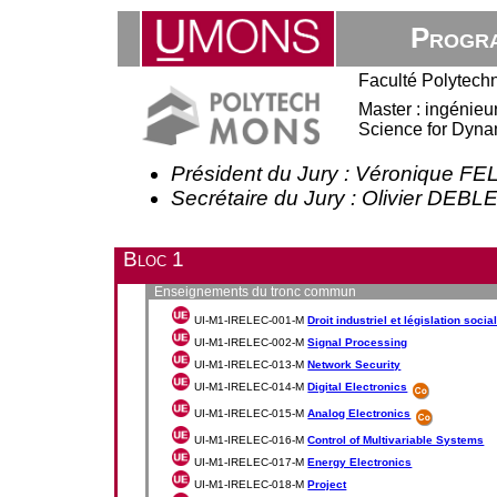
Progra
Faculté Polytech
Master : ingénieur
Science for Dyna
Président du Jury : Véronique F
Secrétaire du Jury : Olivier DE
Bloc 1
Enseignements du tronc commun
UI-M1-IRELEC-001-M
Droit industriel et législation socia
UI-M1-IRELEC-002-M
Signal Processing
UI-M1-IRELEC-013-M
Network Security
UI-M1-IRELEC-014-M
Digital Electronics
UI-M1-IRELEC-015-M
Analog Electronics
UI-M1-IRELEC-016-M
Control of Multivariable Systems
UI-M1-IRELEC-017-M
Energy Electronics
UI-M1-IRELEC-018-M
Project