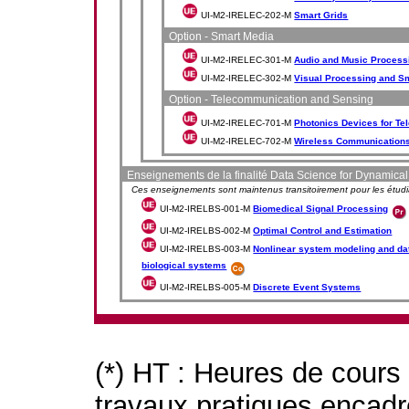
UI-M2-IRELEC-202-M
Smart Grids
Option - Smart Media
UI-M2-IRELEC-301-M
Audio and Music Process
UI-M2-IRELEC-302-M
Visual Processing and S
Option - Telecommunication and Sensing
UI-M2-IRELEC-701-M
Photonics Devices for T
UI-M2-IRELEC-702-M
Wireless Communications
Enseignements de la finalité Data Science for Dynamica
Ces enseignements sont maintenus transitoirement pour les étudi
UI-M2-IRELBS-001-M
Biomedical Signal Processing
UI-M2-IRELBS-002-M
Optimal Control and Estimation
UI-M2-IRELBS-003-M
Nonlinear system modeling and dat
biological systems
UI-M2-IRELBS-005-M
Discrete Event Systems
(*) HT : Heures de cours
travaux pratiques encad