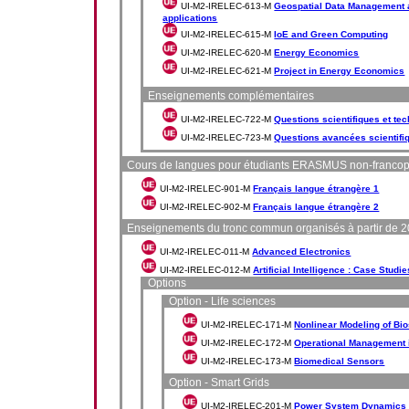
UI-M2-IRELEC-613-M
Geospatial Data Management a
applications
UI-M2-IRELEC-615-M
IoE and Green Computing
UI-M2-IRELEC-620-M
Energy Economics
UI-M2-IRELEC-621-M
Project in Energy Economics
Enseignements complémentaires
UI-M2-IRELEC-722-M
Questions scientifiques et tec
UI-M2-IRELEC-723-M
Questions avancées scientifiq
Cours de langues pour étudiants ERASMUS non-franco
UI-M2-IRELEC-901-M
Français langue étrangère 1
UI-M2-IRELEC-902-M
Français langue étrangère 2
Enseignements du tronc commun organisés à partir de 
UI-M2-IRELEC-011-M
Advanced Electronics
UI-M2-IRELEC-012-M
Artificial Intelligence : Case Studie
Options
Option - Life sciences
UI-M2-IRELEC-171-M
Nonlinear Modeling of Bi
UI-M2-IRELEC-172-M
Operational Management 
UI-M2-IRELEC-173-M
Biomedical Sensors
Option - Smart Grids
UI-M2-IRELEC-201-M
Power System Dynamics a