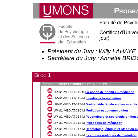
Progra
Faculté de Psych
Certificat d'Univ
jour)
Président du Jury : Willy LAHAYE
Secrétaire du Jury : Annette BR
Bloc 1
Enseignements communs obligatoires
UP-U1-MEDIAT-011-M
La notion de conflit en médiation
UP-U1-MEDIAT-012-M
Initiation à la médiation
UP-U1-MEDIAT-013-M
Droit et aide légale en lien avec l
UP-U1-MEDIAT-016-M
Médiation et communication
UP-U1-MEDIAT-014-M
Psychologie et sociologie en lien 
UP-U1-MEDIAT-018-M
Processus de médiation
UP-U1-MEDIAT-017-M
Déontologie, éthique et statut du 
UP-U1-MEDIAT-019-M
Exercices pratiques de médiation