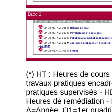
Bloc 2
Enseignements spécifiques au CU en médiation familial
UP-U2-MEFAMI-006-M
Notions de droit
UP-U2-MEFAMI-007-M
Psychologie et sociologie
UP-U2-MEFAMI-010-M
Initiation à la médiation familiale
UP-U2-MEFAMI-011-M
Exercices pratiques en lien direct
(Art.11§1)
UP-U2-MEFAMI-009-M
Stages
(*) HT : Heures de cours
travaux pratiques encad
pratiques supervisés - H
Heures de remédiation - 
A=Année, Q1=1er quadri