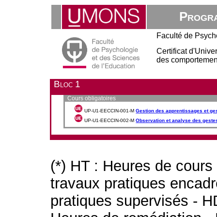
Progra
Faculté de Psych
Certificat d'Univ
des comportements
Bloc 1
Cours obligatoires
UP-U1-EECCIN-001-M
Gestion des apprentissages et ge
UP-U1-EECCIN-002-M
Observation et analyse des geste
(*) HT : Heures de cours
travaux pratiques encad
pratiques supervisés - H