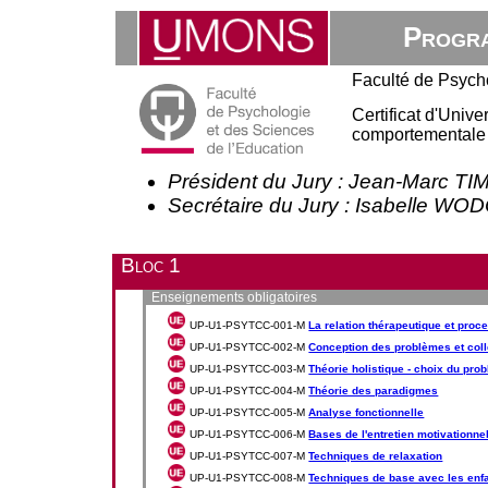
Progra
Faculté de Psych
Certificat d'Univ
comportementale 
Président du Jury : Jean-Marc
Secrétaire du Jury : Isabelle WO
Bloc 1
Enseignements obligatoires
UP-U1-PSYTCC-001-M
La relation thérapeutique et pro
UP-U1-PSYTCC-002-M
Conception des problèmes et coll
UP-U1-PSYTCC-003-M
Théorie holistique - choix du prob
UP-U1-PSYTCC-004-M
Théorie des paradigmes
UP-U1-PSYTCC-005-M
Analyse fonctionnelle
UP-U1-PSYTCC-006-M
Bases de l'entretien motivationne
UP-U1-PSYTCC-007-M
Techniques de relaxation
UP-U1-PSYTCC-008-M
Techniques de base avec les enfan