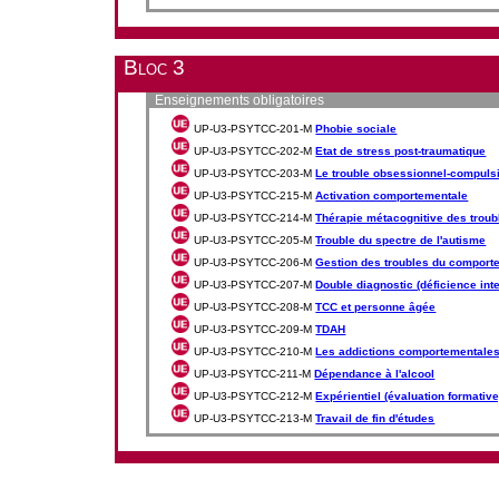
Bloc 3
Enseignements obligatoires
UP-U3-PSYTCC-201-M
Phobie sociale
UP-U3-PSYTCC-202-M
Etat de stress post-traumatique
UP-U3-PSYTCC-203-M
Le trouble obsessionnel-compulsi
UP-U3-PSYTCC-215-M
Activation comportementale
UP-U3-PSYTCC-214-M
Thérapie métacognitive des trou
UP-U3-PSYTCC-205-M
Trouble du spectre de l'autisme
UP-U3-PSYTCC-206-M
Gestion des troubles du comport
UP-U3-PSYTCC-207-M
Double diagnostic (déficience inte
UP-U3-PSYTCC-208-M
TCC et personne âgée
UP-U3-PSYTCC-209-M
TDAH
UP-U3-PSYTCC-210-M
Les addictions comportementales (
UP-U3-PSYTCC-211-M
Dépendance à l'alcool
UP-U3-PSYTCC-212-M
Expérientiel (évaluation formative
UP-U3-PSYTCC-213-M
Travail de fin d'études