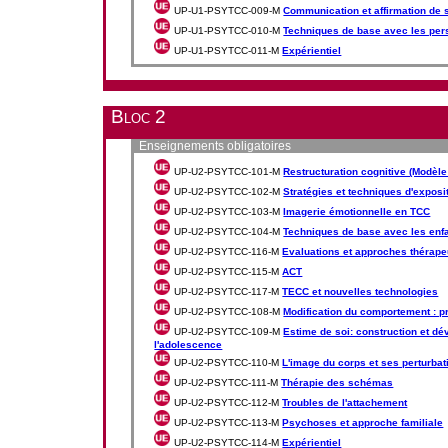
UP-U1-PSYTCC-009-M
Communication et affirmation de 
UP-U1-PSYTCC-010-M
Techniques de base avec les pe
UP-U1-PSYTCC-011-M
Expérientiel
Bloc 2
Enseignements obligatoires
UP-U2-PSYTCC-101-M
Restructuration cognitive (Modèl
UP-U2-PSYTCC-102-M
Stratégies et techniques d'exposit
UP-U2-PSYTCC-103-M
Imagerie émotionnelle en TCC
UP-U2-PSYTCC-104-M
Techniques de base avec les enfan
UP-U2-PSYTCC-116-M
Evaluations et approches thérape
UP-U2-PSYTCC-115-M
ACT
UP-U2-PSYTCC-117-M
TECC et nouvelles technologies
UP-U2-PSYTCC-108-M
Modification du comportement : p
UP-U2-PSYTCC-109-M
Estime de soi: construction et d
l'adolescence
UP-U2-PSYTCC-110-M
L'image du corps et ses perturbat
UP-U2-PSYTCC-111-M
Thérapie des schémas
UP-U2-PSYTCC-112-M
Troubles de l'attachement
UP-U2-PSYTCC-113-M
Psychoses et approche familiale
UP-U2-PSYTCC-114-M
Expérientiel