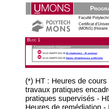
Progra
Faculté Polytech
Certificat d'Unive
(MONS) (Horaire 
Bloc 1
Enseignements obligatoires
UI-U1-INARTI-001-M
AI challenges - AI seminar
UI-U1-INARTI-002-M
Atelier d'intelligence artificielle
(*) HT : Heures de cours
travaux pratiques encad
pratiques supervisés - H
Heures de remédiation - 