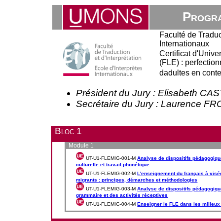
Progra
Faculté de Traduct
Internationaux
Certificat d'Univ
(FLE) : perfectio
dadultes en cont
Président du Jury : Elisabeth C
Secrétaire du Jury : Laurence 
Bloc 1
Module 1
UT-U1-FLEMIG-001-M
Analyse de dispositifs pédagogique
culturelle et travail phonétique
UT-U1-FLEMIG-002-M
L'enseignement du français à visé
migrants : principes, démarches et méthodologies
UT-U1-FLEMIG-003-M
Analyse de dispositifs pédagogiqu
grammaire et des activités réceptives
UT-U1-FLEMIG-004-M
Enseigner le FLE dans les milieux