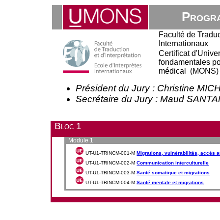
Progra
Faculté de Traduct
Internationaux
Certificat d'Univ
fondamentales pou
médical (MONS) (
Président du Jury : Christine MI
Secrétaire du Jury : Maud SAN
Bloc 1
Module 1
UT-U1-TRINCM-001-M
Migrations, vulnérabilités, accès 
UT-U1-TRINCM-002-M
Communication interculturelle
UT-U1-TRINCM-003-M
Santé somatique et migrations
UT-U1-TRINCM-004-M
Santé mentale et migrations