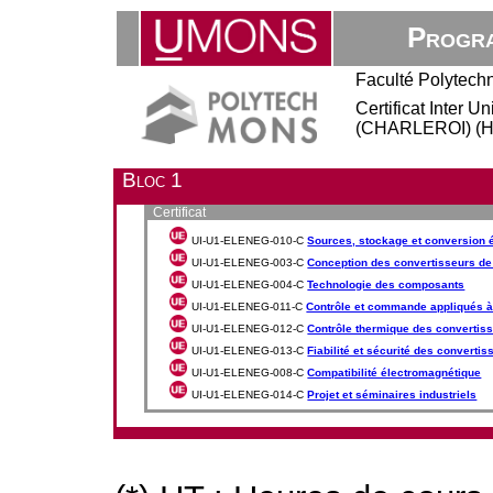
Progra
Faculté Polytech
Certificat Inter U
(CHARLEROI) (Ho
Bloc 1
Certificat
UI-U1-ELENEG-010-C
Sources, stockage et conversion 
UI-U1-ELENEG-003-C
Conception des convertisseurs d
UI-U1-ELENEG-004-C
Technologie des composants
UI-U1-ELENEG-011-C
Contrôle et commande appliqués à
UI-U1-ELENEG-012-C
Contrôle thermique des convertis
UI-U1-ELENEG-013-C
Fiabilité et sécurité des converti
UI-U1-ELENEG-008-C
Compatibilité électromagnétique
UI-U1-ELENEG-014-C
Projet et séminaires industriels