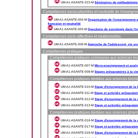
UM-A1-ASANTE-015-M
Séminaires de méthodologie 
Compétences socioculturelles et neutralité de l'enseign
UM-A1-ASANTE-004-M
Organisation de l'enseignement
française et neutralité
UM-A1-ASANTE-005-M
Questions de sociologie dans l'e
Compétences socio-affectives et relationnelles
UM-A1-ASANTE-006-M
Approche de l'adolescent, vie sc
Compétences pratiques
Compétences pratiques communes aux sciences bio
UM-A1-ASANTE-007-M
Micro-enseignement et anal
UM-A1-ASANTE-008-M
Stages préparatoires à la vi
Compétences pratiques dédiées aux sciences biomé
UM-A1-ASANTE-010-M
Stage d'enseignement de la 
UM-A1-ASANTE-011-M
Stage et activités préparato
UM-A1-ASANTE-012-M
Stage d'enseignement de la 
UM-A1-ASANTE-013-M
Stage et activités préparatoi
Compétences pratiques dédiées aux sciences phar
UM-A1-ASANTE-016-M
Stage d'enseignement de la 
UM-A1-ASANTE-017-M
Stage et activités préparatoi
UM-A1-ASANTE-018-M
Stage d'enseignement de la 