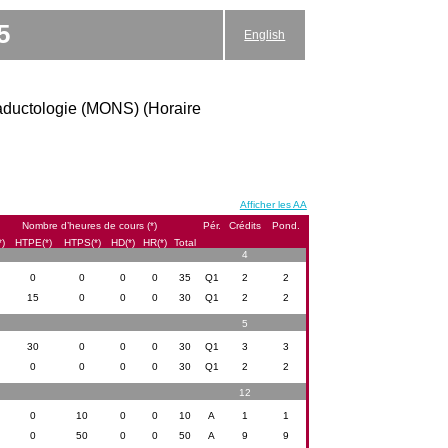
5
English
raductologie (MONS) (Horaire
Afficher les AA
Nombre d’heures de cours (*)
Pér.
Crédits
Pond.
*)
HTPE(*)
HTPS(*)
HD(*)
HR(*)
Total
4
0
0
0
0
35
Q1
2
2
15
0
0
0
30
Q1
2
2
5
30
0
0
0
30
Q1
3
3
0
0
0
0
30
Q1
2
2
12
0
10
0
0
10
A
1
1
0
50
0
0
50
A
9
9