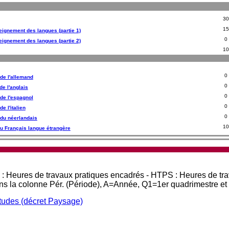
30
15
seignement des langues (partie 1)
0
seignement des langues (partie 2)
10
0
de l'allemand
0
de l'anglais
0
de l'espagnol
0
e l'italien
0
 du néerlandais
10
u Français langue étrangère
 : Heures de travaux pratiques encadrés - HTPS : Heures de tr
ans la colonne Pér. (Période), A=Année, Q1=1er quadrimestre e
études (décret Paysage)