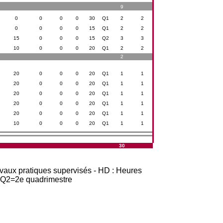
9
0
0
0
0
30
Q1
2
2
0
0
0
0
15
Q1
2
2
15
0
0
0
15
Q2
3
3
10
0
0
0
20
Q1
2
2
2
20
0
0
0
20
Q1
1
1
20
0
0
0
20
Q1
1
1
20
0
0
0
20
Q1
1
1
20
0
0
0
20
Q1
1
1
20
0
0
0
20
Q1
1
1
10
0
0
0
20
Q1
1
1
30
avaux pratiques supervisés - HD : Heures
t Q2=2e quadrimestre