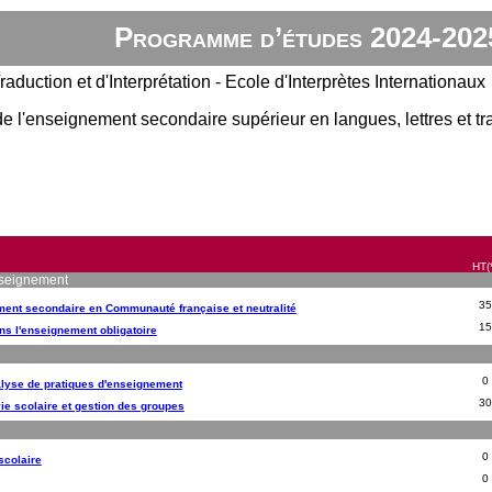
Programme d’études 2024-202
raduction et d'Interprétation - Ecole d'Interprètes Internationaux
e l'enseignement secondaire supérieur en langues, lettres et t
HT(
enseignement
35
ment secondaire en Communauté française et neutralité
15
ns l'enseignement obligatoire
0
nalyse de pratiques d'enseignement
30
ie scolaire et gestion des groupes
0
scolaire
0