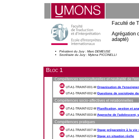
Faculté de T
Agrégation d
adapté)
Président du Jury : Marc DEMEUSE
Secrétaire du Jury : Mylena PICCINELLI
Bloc 1
Compétences socioculturelles et neutralité de l'
UT-A1-TRAINT-001-M
Organisation de l'enseigne
UT-A1-TRAINT-002-M
Questions de sociologie da
Compétences socio-affectives et relationnelles
UT-A1-TRAINT-022-M
Planification, gestion et a
UT-A1-TRAINT-003-M
Approche de l'adolescent, v
Compétences pratiques
UT-A1-TRAINT-007-M
Stage préparatoire à la vie 
UT-A1-TRAINT-023-M
Stage en situation réelle