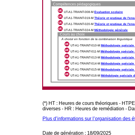
Compétences pédagogiques
UT-A1-TRAINT-008-M
Evaluation scolaire
UT-A1-TRAINT-019-M
Théorie et pratique de l'en
UT-A1-TRAINT-020-M
Théorie et pratique de l'en
UT-A1-TRAINT-024-M
Méthodologie générale
Cours au choix
A choisir en fonction de la combinaison linguistique
UT-A1-TRAINT-010-M
Méthodologie spéciale 
UT-A1-TRAINT-011-M
Méthodologie spéciale 
UT-A1-TRAINT-013-M
Méthodologie spéciale 
UT-A1-TRAINT-014-M
Méthodologie spéciale d
UT-A1-TRAINT-015-M
Méthodologie spéciale
UT-A1-TRAINT-016-M
Méthdologie spéciale d
(*) HT : Heures de cours théoriques - HTPE
diverses - HR : Heures de remédiation - D
Plus d’informations sur l’organisation des 
Date de génération : 18/09/2025