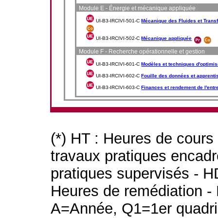
Module E - Énergie et mécanique appliquée
UI-B3-IRCIVI-501-C
Mécanique des Fluides et Trans
UI-B3-IRCIVI-502-C
Mécanique appliquée
Module F - Recherche opérationnelle et gestion
UI-B3-IRCIVI-601-C
Modèles et techniques d'optimis
UI-B3-IRCIVI-602-C
Fouille des données et apprent
UI-B3-IRCIVI-603-C
Finances et rendement de l'entr
(*) HT : Heures de cours
travaux pratiques encad
pratiques supervisés - H
Heures de remédiation - 
A=Année, Q1=1er quadri