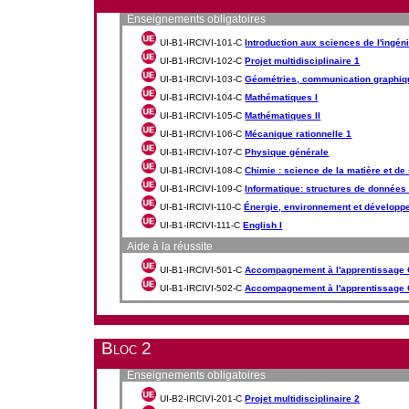
Enseignements obligatoires
UI-B1-IRCIVI-101-C
Introduction aux sciences de l'ingén
UI-B1-IRCIVI-102-C
Projet multidisciplinaire 1
UI-B1-IRCIVI-103-C
Géométries, communication graphiqu
UI-B1-IRCIVI-104-C
Mathématiques I
UI-B1-IRCIVI-105-C
Mathématiques II
UI-B1-IRCIVI-106-C
Mécanique rationnelle 1
UI-B1-IRCIVI-107-C
Physique générale
UI-B1-IRCIVI-108-C
Chimie : science de la matière et de
UI-B1-IRCIVI-109-C
Informatique: structures de données
UI-B1-IRCIVI-110-C
Énergie, environnement et développ
UI-B1-IRCIVI-111-C
English I
Aide à la réussite
UI-B1-IRCIVI-501-C
Accompagnement à l'apprentissage
UI-B1-IRCIVI-502-C
Accompagnement à l'apprentissage
Bloc 2
Enseignements obligatoires
UI-B2-IRCIVI-201-C
Projet multidisciplinaire 2