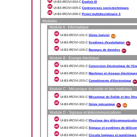
UI-B3-IRCIVI-004-C
English III
UI-B3-IRCIVI-005-C
Controverses socio-techniques
UI-B3-IRCIVI-006-C
Projet multidisciplinaire 3
Modules
Module A - Informatique
UI-B3-IRCIVI-101-C
Génie logiciel
UI-B3-IRCIVI-102-C
Systèmes d'exploitation
UI-B3-IRCIVI-103-C
Banques de données
Module B - Energie électrique
UI-B3-IRCIVI-201-C
Conversion électronique de l'én
UI-B3-IRCIVI-202-C
Machines et réseaux électrique
UI-B3-IRCIVI-203-C
Compléments d'électronique
Module C - Mécanique du solide et des matériaux
UI-B3-IRCIVI-301-C
Mécanique du Solide et des Str
UI-B3-IRCIVI-302-C
Génie mécanique
Module D - Signaux et télécommunications
UI-B3-IRCIVI-401-C
Physique des télécommunicati
UI-B3-IRCIVI-402-C
Signaux et systèmes de téléco
UI-B3-IRCIVI-403-C
Circuits logiques et numériques