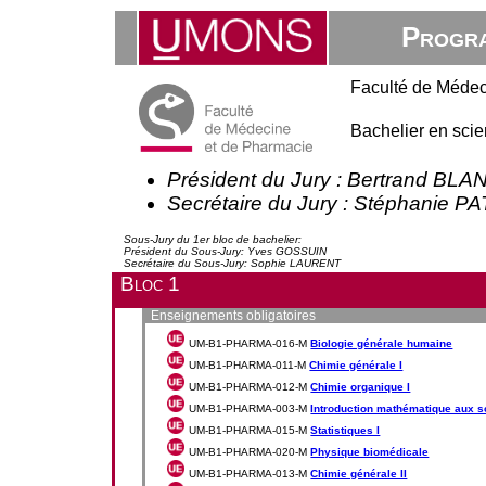
Progra
Faculté de Médec
Bachelier en sci
Président du Jury : Bertrand BL
Secrétaire du Jury : Stéphanie P
Sous-Jury du 1er bloc de bachelier:
Président du Sous-Jury: Yves GOSSUIN
Secrétaire du Sous-Jury: Sophie LAURENT
Bloc 1
Enseignements obligatoires
UM-B1-PHARMA-016-M
Biologie générale humaine
UM-B1-PHARMA-011-M
Chimie générale I
UM-B1-PHARMA-012-M
Chimie organique I
UM-B1-PHARMA-003-M
Introduction mathématique aux s
UM-B1-PHARMA-015-M
Statistiques I
UM-B1-PHARMA-020-M
Physique biomédicale
UM-B1-PHARMA-013-M
Chimie générale II