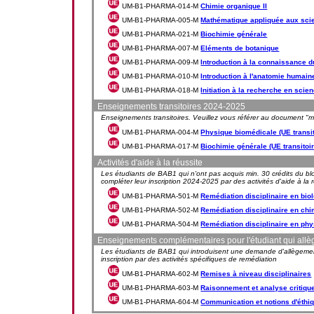
UM-B1-PHARMA-014-M
Chimie organique II
UM-B1-PHARMA-005-M
Mathématique appliquée aux scie
UM-B1-PHARMA-021-M
Biochimie générale
UM-B1-PHARMA-007-M
Eléments de botanique
UM-B1-PHARMA-009-M
Introduction à la connaissance 
UM-B1-PHARMA-010-M
Introduction à l'anatomie humain
UM-B1-PHARMA-018-M
Initiation à la recherche en sci
Enseignements transitoires 2024-2025
Enseignements transitoires. Veuillez vous référer au document "mes
UM-B1-PHARMA-004-M
Physique biomédicale (UE transi
UM-B1-PHARMA-017-M
Biochimie générale (UE transitoi
Activités d'aide à la réussite
Les étudiants de BAB1 qui n'ont pas acquis min. 30 crédits du b
compléter leur inscription 2024-2025 par des activités d'aide à la r
UM-B1-PHARMA-501-M
Remédiation disciplinaire en bio
UM-B1-PHARMA-502-M
Remédiation disciplinaire en chi
UM-B1-PHARMA-504-M
Remédiation disciplinaire en ph
Enseignements complémentaires pour l'étudiant qui all
Les étudiants de BAB1 qui introduisent une demande d'allègement 
inscription par des activités spécifiques de remédiation
UM-B1-PHARMA-602-M
Remises à niveau disciplinaires
UM-B1-PHARMA-603-M
Raisonnement et analyse critique
UM-B1-PHARMA-604-M
Communication et notions d'éthiq