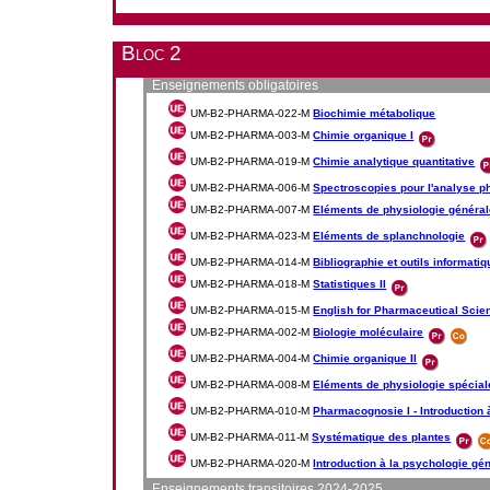
Bloc 2
Enseignements obligatoires
UM-B2-PHARMA-022-M
Biochimie métabolique
UM-B2-PHARMA-003-M
Chimie organique I
UM-B2-PHARMA-019-M
Chimie analytique quantitative
UM-B2-PHARMA-006-M
Spectroscopies pour l'analyse p
UM-B2-PHARMA-007-M
Eléments de physiologie généra
UM-B2-PHARMA-023-M
Eléments de splanchnologie
UM-B2-PHARMA-014-M
Bibliographie et outils informati
UM-B2-PHARMA-018-M
Statistiques II
UM-B2-PHARMA-015-M
English for Pharmaceutical Scie
UM-B2-PHARMA-002-M
Biologie moléculaire
UM-B2-PHARMA-004-M
Chimie organique II
UM-B2-PHARMA-008-M
Eléments de physiologie spécial
UM-B2-PHARMA-010-M
Pharmacognosie I - Introduction
UM-B2-PHARMA-011-M
Systématique des plantes
UM-B2-PHARMA-020-M
Introduction à la psychologie gé
Enseignements transitoires 2024-2025