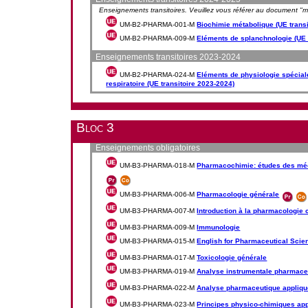
Enseignements transitoires. Veuillez vous référer au document "mesu
UM-B2-PHARMA-001-M
Biochimie métabolique (UE transi
UM-B2-PHARMA-009-M
Eléments de splanchnologie (UE 
Enseignements transitoires 2023-2024
UM-B2-PHARMA-024-M
Eléments de physiologie spécial
respiratoire (UE transitoire 2023-2024)
Bloc 3
Enseignements obligatoires
UM-B3-PHARMA-018-M
Pharmacochimie: études des méd
UM-B3-PHARMA-006-M
Pharmacologie générale
UM-B3-PHARMA-007-M
Introduction à la pharmacologie c
UM-B3-PHARMA-009-M
Immunologie
UM-B3-PHARMA-015-M
English for Pharmaceutical Scie
UM-B3-PHARMA-017-M
Toxicologie générale
UM-B3-PHARMA-019-M
Analyse instrumentale pharmace
UM-B3-PHARMA-022-M
Analyse pharmaceutique appliq
UM-B3-PHARMA-023-M
Principes physico-chimiques app