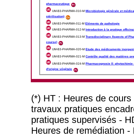
pharmaceutique
UM-B3-PHARMA-010-M
Microbiologie générale et médic
stérilisation)
UM-B3-PHARMA-011-M
Eléments de pathologie
UM-B3-PHARMA-012-M
Introduction à la pratique officina
UM-B3-PHARMA-013-M
Transdisciplinary Aspects of Ph
course)
UM-B3-PHARMA-020-M
Etude des médicaments inorgan
UM-B3-PHARMA-021-M
Contrôle qualité des matières p
UM-B3-PHARMA-024-M
Pharmacognosie II: phytochimie
d'origine végétale
(*) HT : Heures de cours
travaux pratiques encad
pratiques supervisés - H
Heures de remédiation - 