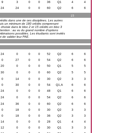
9
3
0
0
36
Q1
4
4
24
24
0
0
60
Q2
6
6
15
rédits dans une de ces disciplines. Les autres
 acquis un minimum de 180 crédits comprenant
e choisie dans le bloc 2 et 15 crédits en bloc 3
ttention : au vu du grand nombre d'options
ombinaisons possibles. Les étudiants sont invités
nt de valider leur PAE.
24
0
0
0
52
Q2
6
6
0
27
0
0
54
Q2
6
6
20
0
0
0
50
Q1
5
5
30
0
0
0
60
Q2
5
5
0
14
0
0
30
Q2
3
3
0
30
0
0
54
Q1,A
6
6
24
0
0
0
48
Q1
6
6
24
0
0
0
54
Q2
6
6
24
36
0
0
60
Q2
6
6
0
18
0
0
30
Q2
3
3
0
18
0
0
36
Q2
3
3
14
0
0
0
28
Q1
4
4
12
0
0
0
30
Q1
3
3