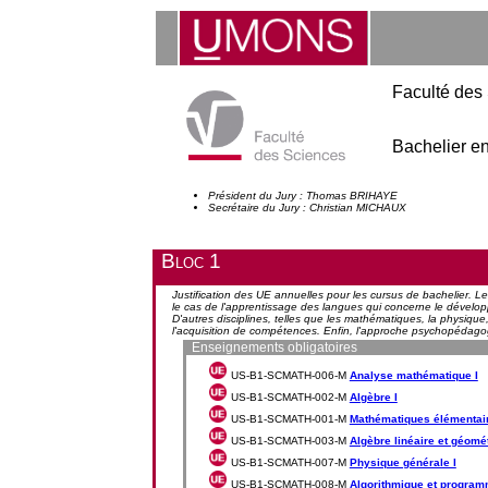
Faculté des
Bachelier e
Président du Jury : Thomas BRIHAYE
Secrétaire du Jury : Christian MICHAUX
Bloc 1
Justification des UE annuelles pour les cursus de bachelier. L
le cas de l'apprentissage des langues qui concerne le développ
D'autres disciplines, telles que les mathématiques, la physiqu
l'acquisition de compétences. Enfin, l'approche psychopédagogi
Enseignements obligatoires
US-B1-SCMATH-006-M
Analyse mathématique I
US-B1-SCMATH-002-M
Algèbre I
US-B1-SCMATH-001-M
Mathématiques élémentai
US-B1-SCMATH-003-M
Algèbre linéaire et géomét
US-B1-SCMATH-007-M
Physique générale I
US-B1-SCMATH-008-M
Algorithmique et program