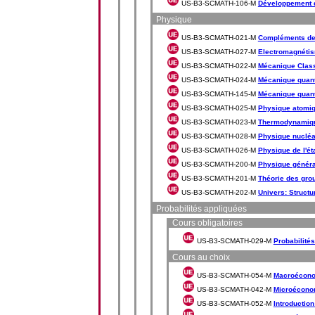
US-B3-SCMATH-106-M
Développement d
Physique
US-B3-SCMATH-021-M
Compléments de
US-B3-SCMATH-027-M
Electromagnéti
US-B3-SCMATH-022-M
Mécanique Class
US-B3-SCMATH-024-M
Mécanique quant
US-B3-SCMATH-145-M
Mécanique quant
US-B3-SCMATH-025-M
Physique atomiq
US-B3-SCMATH-023-M
Thermodynamiq
US-B3-SCMATH-028-M
Physique nucléai
US-B3-SCMATH-026-M
Physique de l'ét
US-B3-SCMATH-200-M
Physique général
US-B3-SCMATH-201-M
Théorie des gro
US-B3-SCMATH-202-M
Univers: Structu
Probabilités appliquées
Cours obligatoires
US-B3-SCMATH-029-M
Probabilités 
Cours au choix
US-B3-SCMATH-054-M
Macroécon
US-B3-SCMATH-042-M
Microécono
US-B3-SCMATH-052-M
Introduction