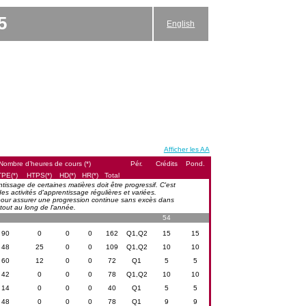
5
English
Afficher les AA
Nombre d’heures de cours (*)
Pér.
Crédits
Pond.
PE(*)
HTPS(*)
HD(*)
HR(*)
Total
issage de certaines matières doit être progressif. C'est
s activités d'apprentissage régulières et variées.
s pour assurer une progression continue sans excès dans
tout au long de l'année.
54
90
0
0
0
162
Q1,Q2
15
15
48
25
0
0
109
Q1,Q2
10
10
60
12
0
0
72
Q1
5
5
42
0
0
0
78
Q1,Q2
10
10
14
0
0
0
40
Q1
5
5
48
0
0
0
78
Q1
9
9