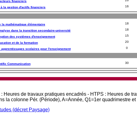
26
acteurs financiers
16
 à la gestion d'actifs financiers
18
de la mathématique élémentaire
18
analyse dans la transition secondaire-université
15
eption des systèmes d'enseignement
20
ucation et de la formation
0
 apprentissages scolaires pour l'enseignement
30
ntific Communication
 : Heures de travaux pratiques encadrés - HTPS : Heures de tr
ans la colonne Pér. (Période), A=Année, Q1=1er quadrimestre e
études (décret Paysage)