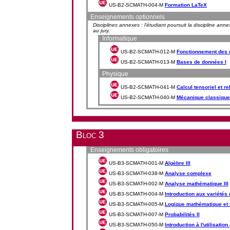
US-B2-SCMATH-004-M
Formation LaTeX
Enseignements optionnels
Disciplines annexes : l'étudiant poursuit la discipline ann
au jury.
Informatique
US-B2-SCMATH-012-M
Fonctionnement des 
US-B2-SCMATH-013-M
Bases de données I
Physique
US-B2-SCMATH-041-M
Calcul tensoriel et rel
US-B2-SCMATH-040-M
Mécanique classique
Bloc 3
Enseignements obligatoires
US-B3-SCMATH-001-M
Algèbre III
US-B3-SCMATH-038-M
Analyse complexe
US-B3-SCMATH-002-M
Analyse mathématique III
US-B3-SCMATH-004-M
Introduction aux variétés d
US-B3-SCMATH-005-M
Logique mathématique et 
US-B3-SCMATH-007-M
Probabilités II
US-B3-SCMATH-050-M
Introduction à l'utilisat