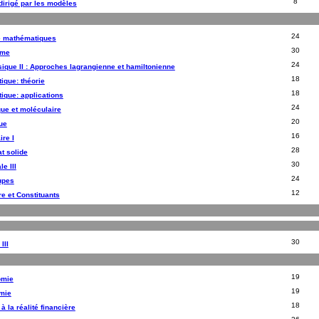
8
irigé par les modèles
24
 mathématiques
30
sme
24
ique II : Approches lagrangienne et hamiltonienne
18
ique: théorie
18
ique: applications
24
ue et moléculaire
20
ue
16
re I
28
at solide
30
e III
24
upes
12
re et Constituants
30
III
19
omie
19
mie
18
 à la réalité financière