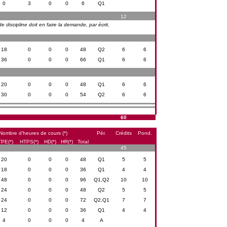
0
3
0
0
6
Q1
12
e discipline doit en faire la demande, par écrit,
18
0
0
0
48
Q2
6
6
36
0
0
0
66
Q1
6
6
20
0
0
0
48
Q1
6
6
30
0
0
0
54
Q2
6
6
60
Nombre d’heures de cours (*)
Pér.
Crédits
Pond.
PE(*)
HTPS(*)
HD(*)
HR(*)
Total
45
20
0
0
0
48
Q1
5
5
18
0
0
0
36
Q1
4
4
48
0
0
0
96
Q1,Q2
10
10
24
0
0
0
48
Q2
5
5
24
0
0
0
72
Q2,Q1
7
7
12
0
0
0
36
Q1
4
4
4
0
0
0
4
A