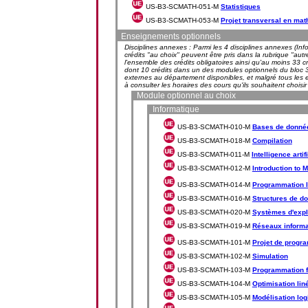
US-B3-SCMATH-051-M
Statistiques
US-B3-SCMATH-053-M
Projet transversal en ma
Enseignements optionnels
Disciplines annexes : Parmi les 4 disciplines annexes (Inf
crédits "au choix" peuvent être pris dans la rubrique "aut
l'ensemble des crédits obligatoires ainsi qu'au moins 33 cré
dont 10 crédits dans un des modules optionnels du bloc 3.
externes au département disponibles, et malgré tous les eff
à consulter les horaires des cours qu'ils souhaitent choisir
Module optionnel au choix
Informatique
US-B3-SCMATH-010-M
Bases de donnée
US-B3-SCMATH-018-M
Compilation
US-B3-SCMATH-011-M
Intelligence artif
US-B3-SCMATH-012-M
Introduction to
US-B3-SCMATH-014-M
Programmation 
US-B3-SCMATH-016-M
Structures de do
US-B3-SCMATH-020-M
Systèmes d'expl
US-B3-SCMATH-019-M
Réseaux informa
US-B3-SCMATH-101-M
Projet de progr
US-B3-SCMATH-102-M
Simulation
US-B3-SCMATH-103-M
Programmation f
US-B3-SCMATH-104-M
Optimisation lin
US-B3-SCMATH-105-M
Modélisation logi