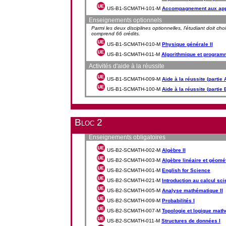
US-B1-SCMATH-101-M
Accompagnement aux app
Enseignements optionnels
Parmi les deux disciplines optionnelles, l'étudiant doit ch
comprend 66 crédits.
US-B1-SCMATH-010-M
Physique générale II
US-B1-SCMATH-011-M
Algorithmique et programm
Activités d'aide à la réussite
US-B1-SCMATH-009-M
Aide à la réussite (partie 
US-B1-SCMATH-100-M
Aide à la réussite (partie 
Bloc 2
Enseignements obligatoires
US-B2-SCMATH-002-M
Algèbre II
US-B2-SCMATH-003-M
Algèbre linéaire et géomét
US-B2-SCMATH-001-M
English for Science
US-B2-SCMATH-021-M
Introduction au calcul sci
US-B2-SCMATH-005-M
Analyse mathématique II
US-B2-SCMATH-009-M
Probabilités I
US-B2-SCMATH-007-M
Topologie et logique mat
US-B2-SCMATH-011-M
Structures de données I