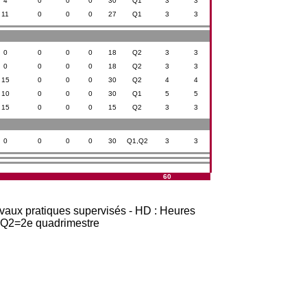
4
0
0
0
30
Q1
3
3
11
0
0
0
27
Q1
3
3
0
0
0
0
18
Q2
3
3
0
0
0
0
18
Q2
3
3
15
0
0
0
30
Q2
4
4
10
0
0
0
30
Q1
5
5
15
0
0
0
15
Q2
3
3
0
0
0
0
30
Q1,Q2
3
3
60
avaux pratiques supervisés - HD : Heures
t Q2=2e quadrimestre