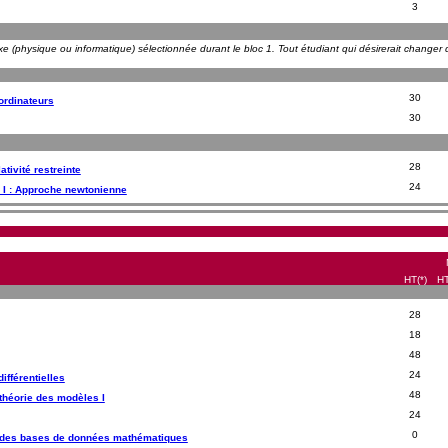
3
exe (physique ou informatique) sélectionnée durant le bloc 1. Tout étudiant qui désirerait changer d
30
ordinateurs
30
28
ativité restreinte
24
 I : Approche newtonienne
HT(*)
HT
28
18
48
24
ifférentielles
48
théorie des modèles I
24
0
ion des bases de données mathématiques