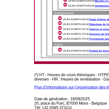
US-B3-SCMATH-055-M
Marchés et 
US-B3-SCMATH-056-M
Introduction
Enseignement
US-B3-SCMATH-039-M
Etude d'objets 
US-B3-SCMATH-040-M
Didactique de l'
US-B3-SCMATH-751-M
Analyse et conc
US-B3-SCMATH-753-M
Sciences de l'éd
US-B3-SCMATH-755-M
Psychologie des
Autres
US-B3-SCMATH-036-M
English for Scie
(*) HT : Heures de cours théoriques - HTPE
diverses - HR : Heures de remédiation - D
Plus d’informations sur l’organisation des 
Date de génération : 18/09/2025
20, place du Parc, B7000 Mons - Belgique
Tél: +32 (0)65 373111