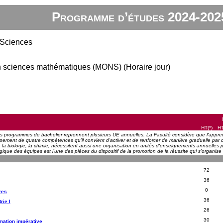
Programme d’études 2024-202
 Sciences
n sciences mathématiques (MONS) (Horaire jour)
HT(*)
HT
es programmes de bachelier reprennent plusieurs UE annuelles. La Faculté considère que l'apprent
ement de quatre compétences qu'il convient d'activer et de renforcer de manière graduelle par de
e, la biologie, la chimie, nécessitent aussi une organisation en unités d'enseignements annuelle
que des équipes est l'une des pièces du dispositif de la promotion de la réussite qui s'organise 
72
36
0
res
36
rie I
26
30
mation impérative