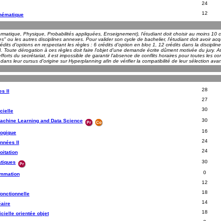
24
12
thématique
ormatique, Physique, Probabilités appliquées, Enseignement), l'étudiant doit choisir au moins 10 c
res" ou les autres disciplines annexes. Pour valider son cycle de bachelier, l'étudiant doit avoir
dits d'options en respectant les règles : 6 crédits d'option en bloc 1, 12 crédits dans la disciplin
 Toute dérogation à ces règles doit faire l'objet d'une demande écrite dûment motivée du jury. A
orts du secrétariat, il est impossible de garantir l'absence de conflits horaires pour toutes les c
 dans leur cursus d'origine sur Hyperplanning afin de vérifier la compatibilité de leur sélection ava
28
s II
27
30
icielle
30
 Machine Learning and Data Science
16
logique
24
nnées II
24
oitation
30
tiques
0
ammation
12
18
onctionnelle
14
éaire
18
cielle orientée objet