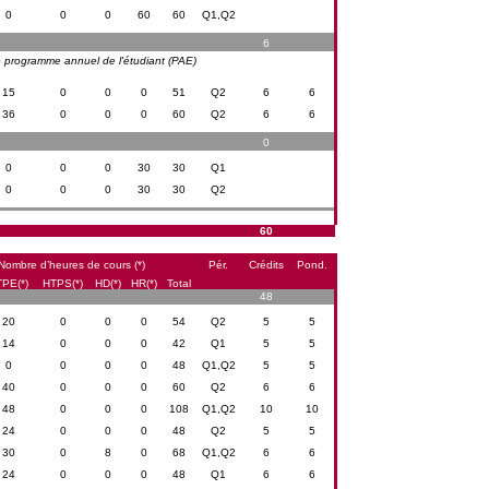
0
0
0
60
60
Q1,Q2
6
s le programme annuel de l'étudiant (PAE)
15
0
0
0
51
Q2
6
6
36
0
0
0
60
Q2
6
6
0
0
0
0
30
30
Q1
0
0
0
30
30
Q2
60
Nombre d’heures de cours (*)
Pér.
Crédits
Pond.
PE(*)
HTPS(*)
HD(*)
HR(*)
Total
48
20
0
0
0
54
Q2
5
5
14
0
0
0
42
Q1
5
5
0
0
0
0
48
Q1,Q2
5
5
40
0
0
0
60
Q2
6
6
48
0
0
0
108
Q1,Q2
10
10
24
0
0
0
48
Q2
5
5
30
0
8
0
68
Q1,Q2
6
6
24
0
0
0
48
Q1
6
6