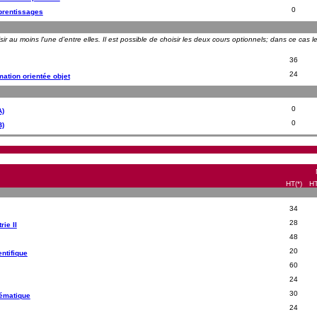
0
rentissages
oisir au moins l'une d'entre elles. Il est possible de choisir les deux cours optionnels; dans ce ca
36
24
ation orientée objet
0
A)
0
B)
HT(*)
HT
34
28
rie II
48
20
entifique
60
24
30
hématique
24