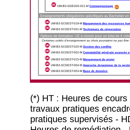
UW-B3-SGEGIG-021-M
Compagnonnage
Enseignements obligatoires spécifiques au Bachelier en
UW-B3-SCGEST-019-M
Management des ressources hu
UW-B3-SCGEST-001-M
Techniques de négociation
Options de formation: UE à choisir pour un total de 6 créd
Certaines unités d'enseignement au choix pourraient ne pas être or
UW-B3-SCGEST-020-M
Gestion des conflits
UW-B3-SCGEST-002-M
Comptabilité générale avancée et
UW-B3-SCGEST-015-M
Management de projet
UW-B3-SCGEST-004-M
Approche dynamique de la gesti
UW-B3-SCGEST-003-M
Base de données
(*) HT : Heures de cours
travaux pratiques encad
pratiques supervisés - H
Heures de remédiation - 