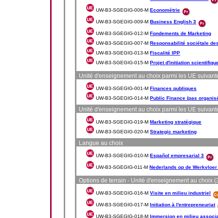
UW-B3-SGEGIG-006-M
Econométrie
UW-B3-SGEGIG-009-M
Business English 3
UW-B3-SGEGIG-012-M
Fondements de Marketing
UW-B3-SGEGIG-007-M
Responsabilité sociétale de
UW-B3-SGEGIG-013-M
Fiscalité IPP
UW-B3-SGEGIG-015-M
Projet d'initiation scientifiqu
Unité d'enseignement au choix parmi les UE suivantes
UW-B3-SGEGIG-001-M
Finances publiques
UW-B3-SGEGIG-014-M
Public Finance (pas organis
Unité d'enseignement au choix parmi les UE suivantes
UW-B3-SGEGIG-019-M
Marketing stratégique
UW-B3-SGEGIG-020-M
Strategic marketing
Langue au choix
UW-B3-SGEGIG-010-M
Español empresarial 3
UW-B3-SGEGIG-011-M
Nederlands op de Werkvloer
Options de terrain - Unité d'enseignement au choix (3
UW-B3-SGEGIG-016-M
Visite en milieu industriel
UW-B3-SGEGIG-017-M
Initiation à l'entrepreneuriat
UW-B3-SGEGIG-018-M
Immersion en milieu associa