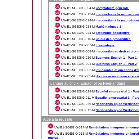
Enseignements obligatoires
UW-B1-SGEGIG-004-M
Comptabilité générale
UW-B1-SGEGIG-013-M
Introduction à la microécono
UW-B1-SGEGIG-014-M
Introduction à la macroécono
UW-B1-SGEGIG-023-M
Mathématiques 1
UW-B1-SGEGIG-024-M
Statistique descriptive
UW-B1-SGEGIG-010-M
Calcul des probabilités
UW-B1-SGEGIG-007-M
Informatique
UW-B1-SGEGIG-008-M
Introduction au droit et droit 
UW-B1-SGEGIG-026-M
Business English 1 - Part 1
UW-B1-SGEGIG-001-M
Business English 1 - Part 2
UW-B1-SGEGIG-002-M
Philosophie et questions d'é
UW-B1-SGEGIG-005-M
Histoire économique et soci
Langue au choix (Espagnol ou Néerlandais)
UW-B1-SGEGIG-028-M
Español empresarial 1 - Par
UW-B1-SGEGIG-011-M
Español empresarial 1 - Part
UW-B1-SGEGIG-029-M
Nederlands op de Werkvloer 
UW-B1-SGEGIG-012-M
Nederlands op de Werkvloer 
Aide à la réussite
UW-B1-SGEGIG-017-M
Remédiations intégrées en compt
UW-B1-SGEGIG-018-M
Remédiations intégrées en Intro
tutorat