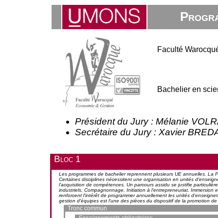
Progra
Faculté Warocqué
Bachelier en scie
Président du Jury : Mélanie VOL
Secrétaire du Jury : Xavier BRE
Bloc 1
Les programmes de bachelier reprennent plusieurs UE annuelles. La Fac
Certaines disciplines nécessitent une organisation en unités d'ensei
l'acquisition de compétences. Un parcours assidu se justifie particulière
industriels, Compagnonnage, Initiation à l'entrepreneuriat, Immersion en
renforcent l'intérêt de programmer annuellement les unités d'enseign
gestion d'équipes est l'une des pièces du dispositif de la promotion de 
Tronc commun