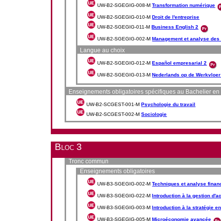
UW-B2-SGEGIG-008-M
Transformation numérique
UW-B2-SGEGIG-010-M
Droit de l'entreprise
UW-B2-SGEGIG-011-M
Business English 2
UW-B2-SGEGIG-002-M
Management et analyse des 
Langue au choix
UW-B2-SGEGIG-012-M
Español empresarial 2
UW-B2-SGEGIG-013-M
Nederlands op de Werkvloer
Enseignements obligatoires spécifiques au Bachelier en
UW-B2-SCGEST-001-M
Psychologie du travail
UW-B2-SCGEST-002-M
Sociologie
Bloc 3
Tronc commun
Enseignements obligatoires
UW-B3-SGEGIG-002-M
Techniques et analyse finan
UW-B3-SGEGIG-022-M
Introduction à la gestion d'ac
UW-B3-SGEGIG-003-M
Introduction à la stratégie
UW-B3-SGEGIG-005-M
Microéconomie avancée