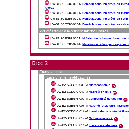
UW-B1-SGEGIG-022-M
Remédiations intégrées en Intro
tutorat
UW-B1-SGEGIG-019-M
Remédiations intégrées en math
UW-B1-SGEGIG-020-M
Remédiations intégrées en statis
UW-B1-SGEGIG-086-M
Remédiations intégrées en calcul
Activités d'aide à la réussite interfactultaires
UW-B1-SGEGIG-090-M
Maîtrise de la langue française u
UW-B1-SGEGIG-091-M
Maîtrise de la langue française u
Bloc 2
Tronc commun
Enseignements obligatoires
UW-B2-SGEGIG-007-M
Microéconomie
UW-B2-SGEGIG-043-M
Macroéconomie
UW-B2-SGEGIG-003-M
Comptabilité de gestion
UW-B2-SGEGIG-006-M
Marchés et acteurs financie
UW-B2-SGEGIG-016-M
Introduction à la réalité fina
UW-B2-SGEGIG-014-M
Mathématiques 2
UW-B2-SGEGIG-015-M
Inférence statistique