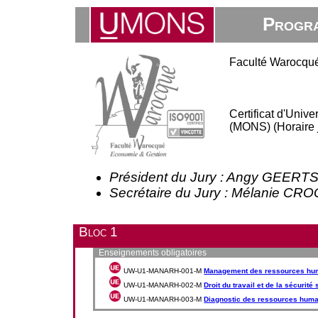
Progra
Faculté Warocqué
Certificat d'Uni
(MONS) (Horaire 
Président du Jury : Angy GEERT
Secrétaire du Jury : Mélanie C
Bloc 1
Enseignements obligatoires
UW-U1-MANARH-001-M
Management des ressources hu
UW-U1-MANARH-002-M
Droit du travail et de la sécurité
UW-U1-MANARH-003-M
Diagnostic des ressources hum