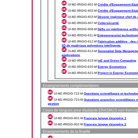
UI-M2-IRIGIG-601-M
Crédits d'Engagement Etudi
UI-M2-IRIGIG-602-M
Crédits d'Engagement Etudia
UI-M2-IRIGIG-603-M
Devenir ingénieur chef de 
UI-M2-IRIGIG-607-M
Cybersécurité
UI-M2-IRIGIG-608-M
Défis en intelligence artific
UI-M2-IRIGIG-611-M
Entrepreneuriat technologi
UI-M2-IRIGIG-612-M
Fabrication additive : des
3D de matériaux polymères intelligents
UI-M2-IRIGIG-613-M
Geospatial Data Managemen
applications
UI-M2-IRIGIG-615-M
IoE and Green Computing
UI-M2-IRIGIG-620-M
Energy Economics
UI-M2-IRIGIG-621-M
Project in Energy Econom
Enseignements complémentaires
UI-M2-IRIGIG-722-M
Questions scientifiques et technolo
UI-M2-IRIGIG-723-M
Questions avancées scientifiques e
gestion
Cours de langues pour étudiants ERASMUS non-franco
UI-M2-IRIGIG-901-M
Français langue étrangère 1
UI-M2-IRIGIG-902-M
Français langue étrangère 2
Enseignements de la finalité