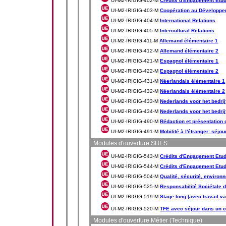
UI-M2-IRIGIG-402-M
Crédits d'Engagement Etudia
UI-M2-IRIGIG-403-M
Coopération au Développ
UI-M2-IRIGIG-404-M
International Relations
UI-M2-IRIGIG-405-M
Intercultural Relations
UI-M2-IRIGIG-411-M
Allemand élémentaire 1
UI-M2-IRIGIG-412-M
Allemand élémentaire 2
UI-M2-IRIGIG-421-M
Espagnol élémentaire 1
UI-M2-IRIGIG-422-M
Espagnol élémentaire 2
UI-M2-IRIGIG-431-M
Néerlandais élémentaire 1
UI-M2-IRIGIG-432-M
Néerlandais élémentaire 2
UI-M2-IRIGIG-433-M
Nederlands voor het bedrij
UI-M2-IRIGIG-434-M
Nederlands voor het bedrij
UI-M2-IRIGIG-490-M
Rédaction et présentation 
UI-M2-IRIGIG-491-M
Mobilité à l'étranger: séjo
Modules d'ouverture SHES
UI-M2-IRIGIG-543-M
Crédits d'Engagement Etud
UI-M2-IRIGIG-544-M
Crédits d'Engagement Etudi
UI-M2-IRIGIG-504-M
Qualité, sécurité, environ
UI-M2-IRIGIG-525-M
Responsabilité Sociétale d
UI-M2-IRIGIG-519-M
Stage long (avec travail va
UI-M2-IRIGIG-520-M
TFE avec séjour dans un c
Modules d'ouverture Métier (Technique)