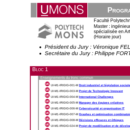
Progra
Faculté Polytech
Master : ingénieur 
spécialisée en Ar
(Horaire jour)
Président du Jury : Véronique F
Secrétaire du Jury : Philippe F
Bloc 1
Enseignements du tronc commun
UI-M1-IRIGIG-001-M
Droit industriel et législation social
UI-M1-IRIGIG-003-M
Projet de Technologie Innovant
UI-M1-IRIGIG-004-M
International Challenges
UI-M1-IRIGIG-005-M
Manager des équipes créatives
UI-M1-IRIGIG-006-M
Cybersécurité et organisation IT
UI-M1-IRIGIG-007-M
Graphes et optimisation combinatoi
UI-M1-IRIGIG-008-M
Décisions efficaces et éthiques
UI-M1-IRIGIG-024-M
Projet de modélisation et de dével