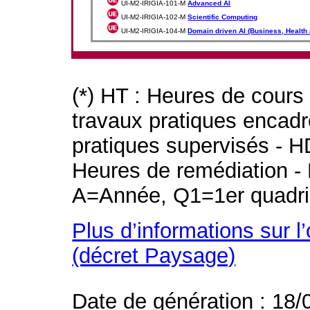
UI-M2-IRIGIA-101-M
Advanced AI
UI-M2-IRIGIA-102-M
Scientific Computing
UI-M2-IRIGIA-104-M
Domain driven AI (Business, Health 
(*) HT : Heures de cours
travaux pratiques encad
pratiques supervisés - H
Heures de remédiation - 
A=Année, Q1=1er quadri
Plus d’informations sur l
(décret Paysage)
Date de génération : 18/