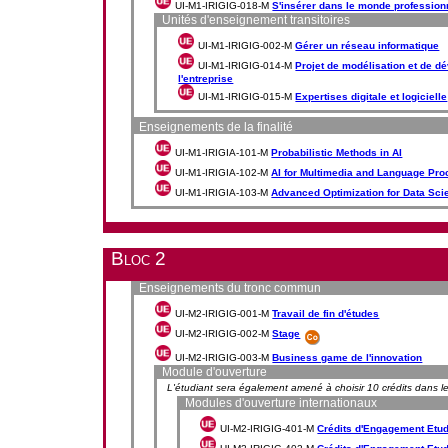
UI-M1-IRIGIG-018-M
S'insérer dans le monde profession
Unités d'enseignement transitoires
UI-M1-IRIGIG-002-M
Gérer un réseau informatique
UI-M1-IRIGIG-014-M
Projet de modélisation et de 
l'entreprise
UI-M1-IRIGIG-015-M
Expertises digitale et logicielle
Enseignements de la finalité
UI-M1-IRIGIA-101-M
Probabilistic Methods in AI
UI-M1-IRIGIA-102-M
AI for Multimedia and Language Pr
UI-M1-IRIGIA-103-M
Advanced Optimization for Data Sci
Bloc 2
Enseignements du tronc commun
UI-M2-IRIGIG-001-M
Travail de fin d'études
UI-M2-IRIGIG-002-M
Stage
UI-M2-IRIGIG-003-M
Business game de l'innovation
Module d'ouverture
L'étudiant sera également amené à choisir 10 crédits dans 
Modules d'ouverture internationaux
UI-M2-IRIGIG-401-M
Crédits d'Engagement Etudia