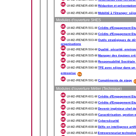
UI-M2-IRENER-490-M
Rédaction et présentatio
UI-M2-IRENER-491-M
Mobilité à l'étranger: séj
Modules d'ouverture SHES
UI-M2-IRENER-501-M
Crédits d'Engagement Etu
UI-M2-IRENER-502-M
Crédits d'Engagement Etu
UI-M2-IRENER-503-M
Outils stratégiques de d
organisations
UI-M2-IRENER-504-M
Qualité, sécurité, envir
UI-M2-IRENER-505-M
Manager des équipes cré
UI-M2-IRENER-506-M
Responsabilité Sociétale 
UI-M2-IRENER-590-M
TFE avec séjour dans un 
entreprise
UI-M2-IRENER-591-M
Compléments de stage
Modules d'ouverture Métier (Technique)
UI-M2-IRENER-601-M
Crédits d'Engagement Etud
UI-M2-IRENER-602-M
Crédits d'Engagement Etud
UI-M2-IRENER-603-M
Devenir ingénieur chef de
UI-M2-IRENER-605-M
Caractérisation, gestion e
UI-M2-IRENER-607-M
Cybersécurité
UI-M2-IRENER-608-M
Défis en intelligence artif
UI-M2-IRENER-611-M
Entrepreneuriat technolog