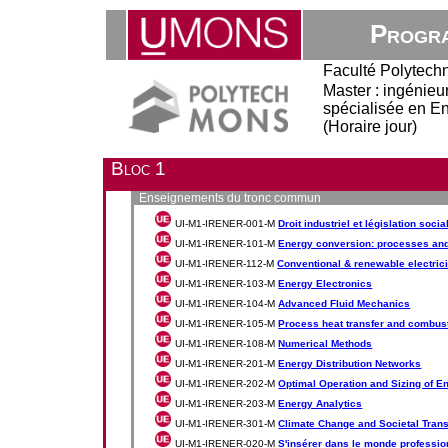
Progra
Faculté Polytech
Master : ingénieur 
spécialisée en E
(Horaire jour)
Bloc 1
Enseignements du tronc commun
UI-M1-IRENER-001-M
Droit industriel et législation socia
UI-M1-IRENER-101-M
Energy conversion: processes and
UI-M1-IRENER-112-M
Conventional & renewable electrici
UI-M1-IRENER-103-M
Energy Electronics
UI-M1-IRENER-104-M
Advanced Fluid Mechanics
UI-M1-IRENER-105-M
Process heat transfer and combus
UI-M1-IRENER-108-M
Numerical Methods
UI-M1-IRENER-201-M
Energy Distribution Networks
UI-M1-IRENER-202-M
Optimal Operation and Sizing of 
UI-M1-IRENER-203-M
Energy Analytics
UI-M1-IRENER-301-M
Climate Change and Societal Trans
UI-M1-IRENER-020-M
S'insérer dans le monde professio