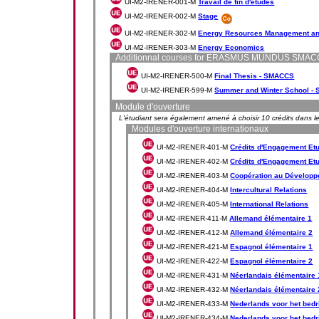
UI-M2-IRENER-001-M
Travail de fin d'études
UI-M2-IRENER-002-M
Stage
UI-M2-IRENER-302-M
Energy Resources Management a
UI-M2-IRENER-303-M
Energy Economics
Additionnal courses for ERASMUS MUNDUS SMACC
UI-M2-IRENER-500-M
Final Thesis - SMACCS
UI-M2-IRENER-599-M
Summer and Winter School -
Module d'ouverture
L'étudiant sera également amené à choisir 10 crédits dans 
Modules d'ouverture internationaux
UI-M2-IRENER-401-M
Crédits d'Engagement Etud
UI-M2-IRENER-402-M
Crédits d'Engagement Etudi
UI-M2-IRENER-403-M
Coopération au Dévelop
UI-M2-IRENER-404-M
Intercultural Relations
UI-M2-IRENER-405-M
International Relations
UI-M2-IRENER-411-M
Allemand élémentaire 1
UI-M2-IRENER-412-M
Allemand élémentaire 2
UI-M2-IRENER-421-M
Espagnol élémentaire 1
UI-M2-IRENER-422-M
Espagnol élémentaire 2
UI-M2-IRENER-431-M
Néerlandais élémentaire 
UI-M2-IRENER-432-M
Néerlandais élémentaire 
UI-M2-IRENER-433-M
Nederlands voor het bedr
UI-M2-IRENER-434-M
Nederlands voor het bedr