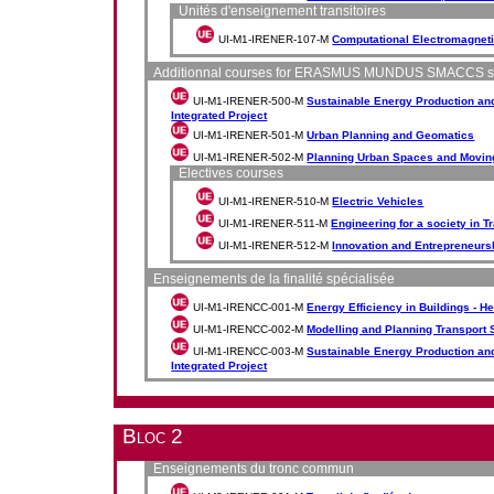
Unités d'enseignement transitoires
UI-M1-IRENER-107-M
Computational Electromagnet
Additionnal courses for ERASMUS MUNDUS SMACCS s
UI-M1-IRENER-500-M
Sustainable Energy Production an
Integrated Project
UI-M1-IRENER-501-M
Urban Planning and Geomatics
UI-M1-IRENER-502-M
Planning Urban Spaces and Moving
Electives courses
UI-M1-IRENER-510-M
Electric Vehicles
UI-M1-IRENER-511-M
Engineering for a society in T
UI-M1-IRENER-512-M
Innovation and Entrepreneurs
Enseignements de la finalité spécialisée
UI-M1-IRENCC-001-M
Energy Efficiency in Buildings - 
UI-M1-IRENCC-002-M
Modelling and Planning Transport
UI-M1-IRENCC-003-M
Sustainable Energy Production an
Integrated Project
Bloc 2
Enseignements du tronc commun