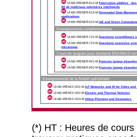
UI-M2-IRENER-612-M
Fabrication additive : de
3D de matériaux polymères intelligents
UI-M2-IRENER-613-M
Geospatial Data Managem
applications
UI-M2-IRENER-615-M
IoE and Green Computin
Enseignements complémentaires
UI-M2-IRENER-722-M
Questions scientifiques 
UI-M2-IRENER-723-M
Questions avancées scien
mécanique
Cours de langues pour étudiants ERASMUS no
UI-M2-IRENER-901-M
Français langue étrangèr
UI-M2-IRENER-902-M
Français langue étrangèr
Enseignements de la finalité spécialisée
UI-M2-IRENCC-001-M
IoT Networks and AI for Cities and
UI-M2-IRENCC-002-M
Electric and Thermal Vehicles
UI-M2-IRENCC-003-M
Urban Planning and Geomatics
(*) HT : Heures de cours