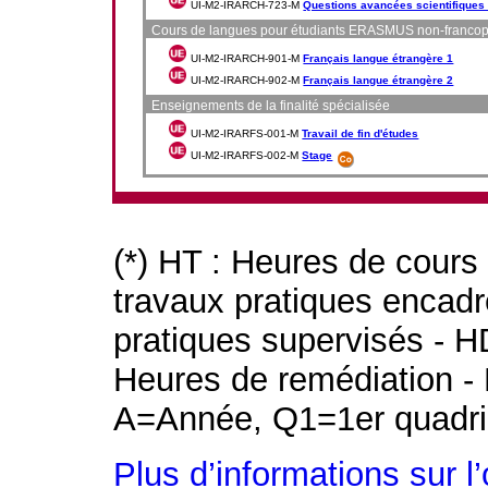
UI-M2-IRARCH-723-M
Questions avancées scientifiques 
Cours de langues pour étudiants ERASMUS non-franco
UI-M2-IRARCH-901-M
Français langue étrangère 1
UI-M2-IRARCH-902-M
Français langue étrangère 2
Enseignements de la finalité spécialisée
UI-M2-IRARFS-001-M
Travail de fin d'études
UI-M2-IRARFS-002-M
Stage
(*) HT : Heures de cours
travaux pratiques encad
pratiques supervisés - H
Heures de remédiation - 
A=Année, Q1=1er quadri
Plus d’informations sur l