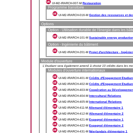
UI-M2-IRARCH-007-M
Restauration
Programme transitoire
UI-M2-IRARCH-016-M
Gestion des ressources et de
Options
Option - Utilisation durable de l'énergie dans les bât
UI-M2-IRARCH-101-M
Sustainable energy production
Option - Ingénierie du bâtiment
UI-M2-IRARCH-201-M
Projet d'architecture - Ingénie
Module d'ouverture
L'étudiant sera également amené à choisir 10 crédits dans les m
Modules d'ouverture internationaux
UI-M2-IRARCH-401-M
Crédits d'Engagement Etudiant 
UI-M2-IRARCH-402-M
Crédits d'Engagement Etudiant 
UI-M2-IRARCH-403-M
Coopération au Développemen
UI-M2-IRARCH-404-M
Intercultural Relations
UI-M2-IRARCH-405-M
International Relations
UI-M2-IRARCH-411-M
Allemand élémentaire 1
UI-M2-IRARCH-412-M
Allemand élémentaire 2
UI-M2-IRARCH-421-M
Espagnol élémentaire 1
UI-M2-IRARCH-422-M
Espagnol élémentaire 2
UI-M2-IRARCH-431-M
Néerlandais élémentaire 1