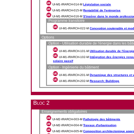
UI-M1-IRARCH-014-M
Législation sociale
UI-M1-IRARCH-015-M
Rentabilité de l'entreprise
UI-M1-IRARCH-016-M
S'insérer dans le monde professio
Programme transitoire
UI-M1-IRARCH-022-M
Conception soutenable et mod
Options
Option - Utilisation durable de l'énergie dans les bât
UI-M1-IRARCH-101-M
Utilisation durable de l'énerg
UI-M1-IRARCH-102-M
Intégration des énergies reno
solaire passif
Option - Ingénierie du bâtiment
UI-M1-IRARCH-201-M
Dynamique des structures et v
UI-M1-IRARCH-202-M
Research: Buildings
Bloc 2
Enseignements obligatoires
UI-M2-IRARCH-003-M
Pathologie des bâtiments
UI-M2-IRARCH-004-M
Travaux d'urbanisation
UI-M2-IRARCH-005-M
Composition architectonique appro