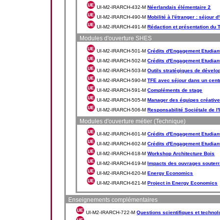
UI-M2-IRARCH-432-M
Néerlandais élémentaire 2
UI-M2-IRARCH-490-M
Mobilité à l'étranger : séjour 
UI-M2-IRARCH-491-M
Rédaction et présentation du 
Modules d'ouverture SHES
UI-M2-IRARCH-501-M
Crédits d'Engagement Etudiant
UI-M2-IRARCH-502-M
Crédits d'Engagement Etudiant
UI-M2-IRARCH-503-M
Outils stratégiques de dével
UI-M2-IRARCH-590-M
TFE avec séjour dans un cent
UI-M2-IRARCH-591-M
Compléments de stage
UI-M2-IRARCH-505-M
Manager des équipes créativ
UI-M2-IRARCH-506-M
Responsabilité Sociétale de l'
Modules d'ouverture métier (Technique)
UI-M2-IRARCH-601-M
Crédits d'Engagement Etudiant 
UI-M2-IRARCH-602-M
Crédits d'Engagement Etudiant 
UI-M2-IRARCH-618-M
Workshop Architecture Bois
UI-M2-IRARCH-619-M
Impacts des ouvrages souterr
UI-M2-IRARCH-620-M
Energy Economics
UI-M2-IRARCH-621-M
Project in Energy Economics
Enseignements complémentaires
UI-M2-IRARCH-722-M
Questions scientifiques et technol