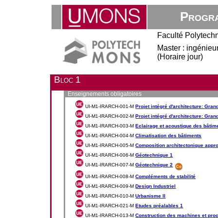
Progra
Faculté Polytech
Master : ingénieur
(Horaire jour)
Bloc 1
Enseignements obligatoires
UI-M1-IRARCH-001-M
Projet intégré d'architecture: Gran
UI-M1-IRARCH-002-M
Projet intégré d'architecture: Gran
UI-M1-IRARCH-003-M
Eclairage et acoustique des bâtim
UI-M1-IRARCH-004-M
Climatisation des bâtiments
UI-M1-IRARCH-005-M
Composition architectonique appro
UI-M1-IRARCH-006-M
Géotechnique 1
UI-M1-IRARCH-007-M
Géotechnique 2
UI-M1-IRARCH-008-M
Compléments de stabilité
UI-M1-IRARCH-009-M
Design Industriel
UI-M1-IRARCH-010-M
Urbanisme II
UI-M1-IRARCH-021-M
Etudes préalables 1
UI-M1-IRARCH-013-M
Construction des machines et proc