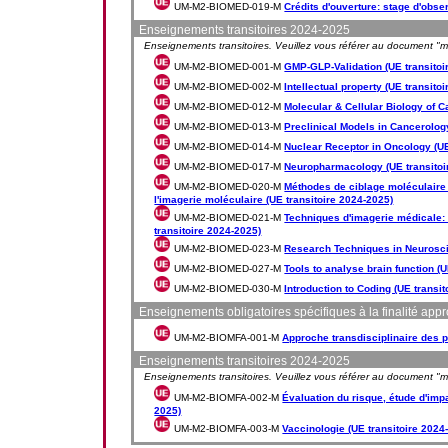
UM-M2-BIOMED-019-M
Crédits d'ouverture: stage d'obser
Enseignements transitoires 2024-2025
Enseignements transitoires. Veuillez vous référer au document "mes
UM-M2-BIOMED-001-M
GMP-GLP-Validation (UE transitoi
UM-M2-BIOMED-002-M
Intellectual property (UE transito
UM-M2-BIOMED-012-M
Molecular & Cellular Biology of C
UM-M2-BIOMED-013-M
Preclinical Models in Cancerolog
UM-M2-BIOMED-014-M
Nuclear Receptor in Oncology (UE
UM-M2-BIOMED-017-M
Neuropharmacology (UE transitoi
UM-M2-BIOMED-020-M
Méthodes de ciblage moléculaire 
l'imagerie moléculaire (UE transitoire 2024-2025)
UM-M2-BIOMED-021-M
Techniques d'imagerie médicale: 
transitoire 2024-2025)
UM-M2-BIOMED-023-M
Research Techniques in Neurosci
UM-M2-BIOMED-027-M
Tools to analyse brain function (
UM-M2-BIOMED-030-M
Introduction to Coding (UE transi
Enseignements obligatoires spécifiques à la finalité app
UM-M2-BIOMFA-001-M
Approche transdisciplinaire des
Enseignements transitoires 2024-2025
Enseignements transitoires. Veuillez vous référer au document "mes
UM-M2-BIOMFA-002-M
Évaluation du risque, étude d'impa
2025)
UM-M2-BIOMFA-003-M
Vaccinologie (UE transitoire 2024