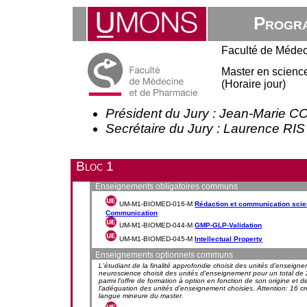
Progra
Faculté de Médec
Master en science
(Horaire jour)
Président du Jury : Jean-Marie 
Secrétaire du Jury : Laurence RIS
Bloc 1
Enseignements obligatoires communs
UM-M1-BIOMED-016-M
Rédaction et communication scient
Communication
UM-M1-BIOMED-044-M
GMP-GLP-Validation
UM-M1-BIOMED-045-M
Intellectual Property
Enseignements optionnels communs
L'étudiant de la finalité approfondie choisit des unités d'enseignem
neuroscience choisit des unités d'enseignement pour un total de 
parmi l'offre de formation à option en fonction de son origine et d
l'adéquation des unités d'enseignement choisies. Attention: 16 cré
langue mineure du master.