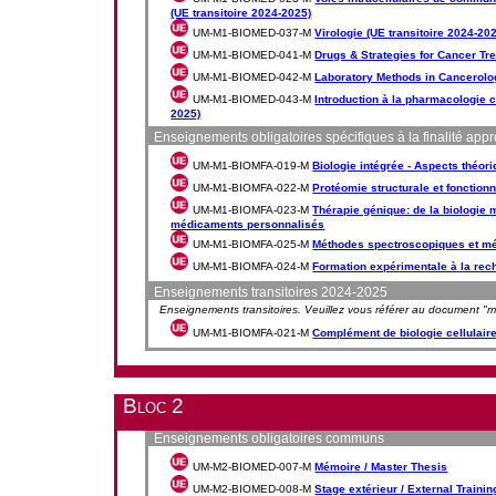
(UE transitoire 2024-2025)
UM-M1-BIOMED-037-M
Virologie (UE transitoire 2024-20
UM-M1-BIOMED-041-M
Drugs & Strategies for Cancer Tre
UM-M1-BIOMED-042-M
Laboratory Methods in Cancerolog
UM-M1-BIOMED-043-M
Introduction à la pharmacologie ce
2025)
Enseignements obligatoires spécifiques à la finalité app
UM-M1-BIOMFA-019-M
Biologie intégrée - Aspects théori
UM-M1-BIOMFA-022-M
Protéomie structurale et fonctionn
UM-M1-BIOMFA-023-M
Thérapie génique: de la biologie
médicaments personnalisés
UM-M1-BIOMFA-025-M
Méthodes spectroscopiques et m
UM-M1-BIOMFA-024-M
Formation expérimentale à la re
Enseignements transitoires 2024-2025
Enseignements transitoires. Veuillez vous référer au document "mes
UM-M1-BIOMFA-021-M
Complément de biologie cellulaire 
Bloc 2
Enseignements obligatoires communs
UM-M2-BIOMED-007-M
Mémoire / Master Thesis
UM-M2-BIOMED-008-M
Stage extérieur / External Trainin