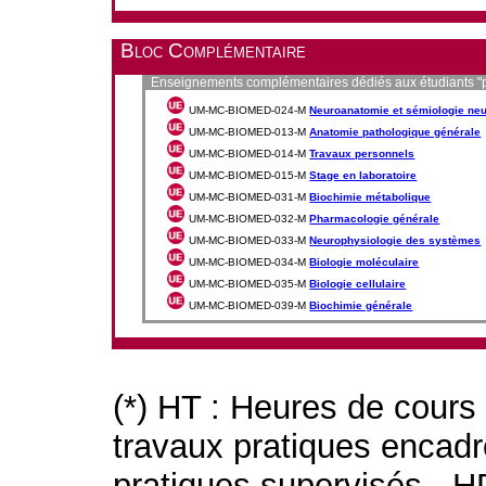
Bloc Complémentaire
Enseignements complémentaires dédiés aux étudiants "p
UM-MC-BIOMED-024-M
Neuroanatomie et sémiologie ne
UM-MC-BIOMED-013-M
Anatomie pathologique générale
UM-MC-BIOMED-014-M
Travaux personnels
UM-MC-BIOMED-015-M
Stage en laboratoire
UM-MC-BIOMED-031-M
Biochimie métabolique
UM-MC-BIOMED-032-M
Pharmacologie générale
UM-MC-BIOMED-033-M
Neurophysiologie des systèmes
UM-MC-BIOMED-034-M
Biologie moléculaire
UM-MC-BIOMED-035-M
Biologie cellulaire
UM-MC-BIOMED-039-M
Biochimie générale
(*) HT : Heures de cours
travaux pratiques encad
pratiques supervisés - H