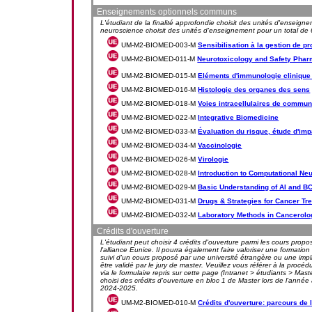
Enseignements optionnels communs
L'étudiant de la finalité approfondie choisit des unités d'enseignem
neuroscience choisit des unités d'enseignement pour un total de 6
UM-M2-BIOMED-003-M
Sensibilisation à la gestion de p
UM-M2-BIOMED-011-M
Neurotoxicology and Safety Pha
UM-M2-BIOMED-015-M
Eléments d'immunologie clinique
UM-M2-BIOMED-016-M
Histologie des organes des sens
UM-M2-BIOMED-018-M
Voies intracellulaires de commun
UM-M2-BIOMED-022-M
Integrative Biomedicine
UM-M2-BIOMED-033-M
Évaluation du risque, étude d'imp
UM-M2-BIOMED-034-M
Vaccinologie
UM-M2-BIOMED-026-M
Virologie
UM-M2-BIOMED-028-M
Introduction to Computational Ne
UM-M2-BIOMED-029-M
Basic Understanding of AI and BC
UM-M2-BIOMED-031-M
Drugs & Strategies for Cancer Tr
UM-M2-BIOMED-032-M
Laboratory Methods in Cancerolo
Crédits d'ouverture
L'étudiant peut choisir 4 crédits d'ouverture parmi les cours pro
l'alliance Eunice. Il pourra également faire valoriser une formation 
suivi d'un cours proposé par une université étrangère ou une imp
être validé par le jury de master. Veuillez vous référer à la procéd
via le formulaire repris sur cette page (Intranet > étudiants > Ma
choisi des crédits d'ouverture en bloc 1 de Master lors de l'an
2024-2025.
UM-M2-BIOMED-010-M
Crédits d'ouverture: parcours de 