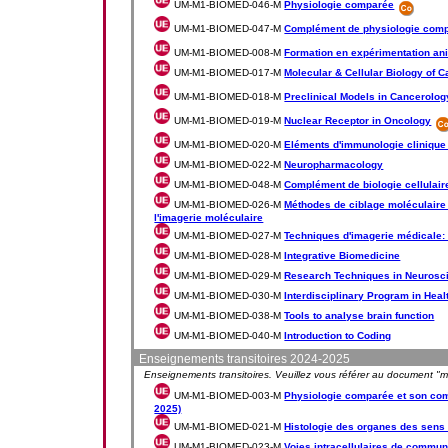
UM-M1-BIOMED-046-M
Physiologie comparée
UM-M1-BIOMED-047-M
Complément de physiologie com
UM-M1-BIOMED-008-M
Formation en expérimentation an
UM-M1-BIOMED-017-M
Molecular & Cellular Biology of 
UM-M1-BIOMED-018-M
Preclinical Models in Cancerolog
UM-M1-BIOMED-019-M
Nuclear Receptor in Oncology
UM-M1-BIOMED-020-M
Eléments d'immunologie clinique
UM-M1-BIOMED-022-M
Neuropharmacology
UM-M1-BIOMED-048-M
Complément de biologie cellulair
UM-M1-BIOMED-026-M
Méthodes de ciblage moléculaire 
l'imagerie moléculaire
UM-M1-BIOMED-027-M
Techniques d'imagerie médicale: 
UM-M1-BIOMED-028-M
Integrative Biomedicine
UM-M1-BIOMED-029-M
Research Techniques in Neurosc
UM-M1-BIOMED-030-M
Interdisciplinary Program in Heal
UM-M1-BIOMED-038-M
Tools to analyse brain function
UM-M1-BIOMED-040-M
Introduction to Coding
Enseignements transitoires 2024-2025
Enseignements transitoires. Veuillez vous référer au document "mes
UM-M1-BIOMED-003-M
Physiologie comparée et son com
2025)
UM-M1-BIOMED-021-M
Histologie des organes des sens 
UM-M1-BIOMED-023-M
Voies intracellulaires de commun