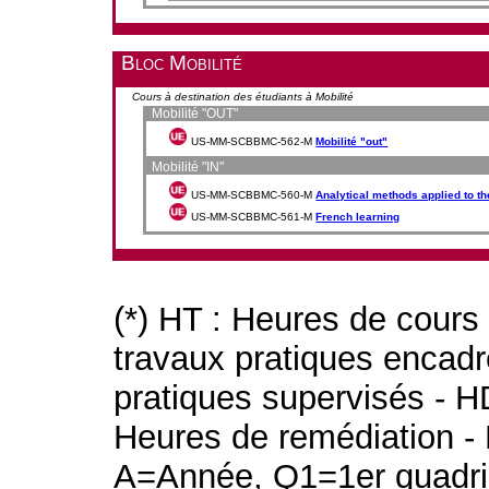
Bloc Mobilité
Cours à destination des étudiants à Mobilité
Mobilité "OUT"
US-MM-SCBBMC-562-M
Mobilité "out"
Mobilité "IN"
US-MM-SCBBMC-560-M
Analytical methods applied to t
US-MM-SCBBMC-561-M
French learning
(*) HT : Heures de cours
travaux pratiques encad
pratiques supervisés - H
Heures de remédiation - 
A=Année, Q1=1er quadri