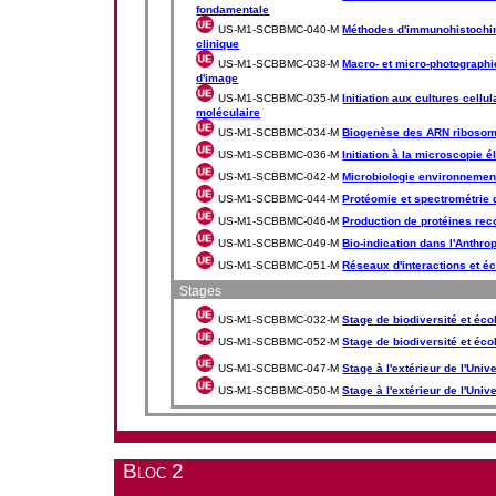
fondamentale
US-M1-SCBBMC-040-M
Méthodes d'immunohistochimi
clinique
US-M1-SCBBMC-038-M
Macro- et micro-photographie
d'image
US-M1-SCBBMC-035-M
Initiation aux cultures cellu
moléculaire
US-M1-SCBBMC-034-M
Biogenèse des ARN riboso
US-M1-SCBBMC-036-M
Initiation à la microscopie é
US-M1-SCBBMC-042-M
Microbiologie environnemen
US-M1-SCBBMC-044-M
Protéomie et spectrométrie
US-M1-SCBBMC-046-M
Production de protéines re
US-M1-SCBBMC-049-M
Bio-indication dans l'Anthr
US-M1-SCBBMC-051-M
Réseaux d'interactions et 
Stages
US-M1-SCBBMC-032-M
Stage de biodiversité et éco
US-M1-SCBBMC-052-M
Stage de biodiversité et éco
US-M1-SCBBMC-047-M
Stage à l'extérieur de l'Univ
US-M1-SCBBMC-050-M
Stage à l'extérieur de l'Univ
Bloc 2