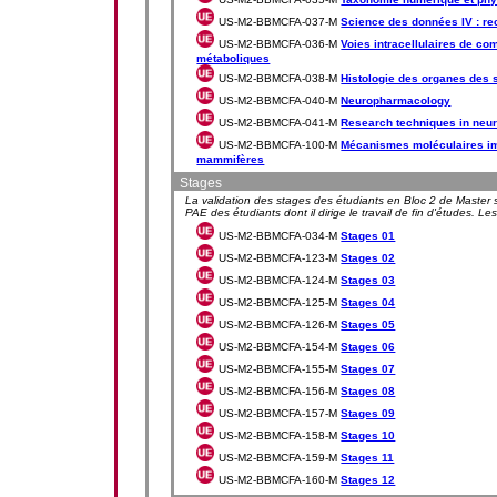
US-M2-BBMCFA-037-M
Science des données IV : re
US-M2-BBMCFA-036-M
Voies intracellulaires de c
métaboliques
US-M2-BBMCFA-038-M
Histologie des organes des 
US-M2-BBMCFA-040-M
Neuropharmacology
US-M2-BBMCFA-041-M
Research techniques in neu
US-M2-BBMCFA-100-M
Mécanismes moléculaires impl
mammifères
Stages
La validation des stages des étudiants en Bloc 2 de Master se
PAE des étudiants dont il dirige le travail de fin d'études. L
US-M2-BBMCFA-034-M
Stages 01
US-M2-BBMCFA-123-M
Stages 02
US-M2-BBMCFA-124-M
Stages 03
US-M2-BBMCFA-125-M
Stages 04
US-M2-BBMCFA-126-M
Stages 05
US-M2-BBMCFA-154-M
Stages 06
US-M2-BBMCFA-155-M
Stages 07
US-M2-BBMCFA-156-M
Stages 08
US-M2-BBMCFA-157-M
Stages 09
US-M2-BBMCFA-158-M
Stages 10
US-M2-BBMCFA-159-M
Stages 11
US-M2-BBMCFA-160-M
Stages 12