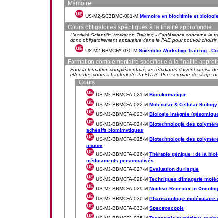
Mémoire
US-M2-SCBBMC-001-M
Mémoire en biochimie et biologie
Cours obligatoires spécifiques à la finalité approfondie
L'activité Scientific Workshop Training - Conférence concerne le tr
donc obligatoirement apparaitre dans le PAE pour pouvoir choisir
US-M2-BBMCFA-020-M
Scientific Workshop Training - C
Formation complémentaire spécifique à la finalité approf
Pour la formation complémentaire, les étudiants doivent choisir de
et/ou des cours à hauteur de 25 ECTS. Une semaine de stage ou
Cours
US-M2-BBMCFA-021-M
Bioinformatique
US-M2-BBMCFA-022-M
Molecular & Cellular Biology
US-M2-BBMCFA-023-M
Biologie intégrée (génomiq
US-M2-BBMCFA-024-M
Biotechnologie des polymère
adhésifs biomimétiques
US-M2-BBMCFA-025-M
Biotechnologie des polymère
masse
US-M2-BBMCFA-026-M
Thérapie génique : de la bi
médicaments personnalisés
US-M2-BBMCFA-027-M
Evaluation du risque
US-M2-BBMCFA-028-M
Techniques d'imagerie molécu
US-M2-BBMCFA-029-M
Nuclear Receptor in Oncolo
US-M2-BBMCFA-030-M
Pharmacologie moléculaire e
US-M2-BBMCFA-033-M
Spectroscopie
US-M2-BBMCFA-035-M
Taxonomie numérique et phy