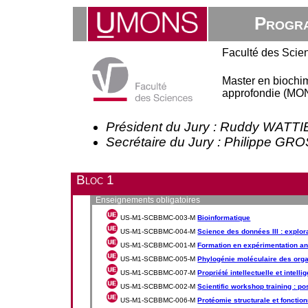
Progra
Faculté des Scie
Master en biochimi
approfondie (MON
Président du Jury : Ruddy WATTI
Secrétaire du Jury : Philippe G
Bloc 1
Enseignements obligatoires
US-M1-SCBBMC-003-M
Bioinformatique
US-M1-SCBBMC-004-M
Science des données III : explora
US-M1-SCBBMC-001-M
Formation en expérimentation a
US-M1-SCBBMC-005-M
Phylogénie moléculaire des org
US-M1-SCBBMC-007-M
Propriété intellectuelle et intell
US-M1-SCBBMC-002-M
Scientific workshop training : po
US-M1-SCBBMC-006-M
Protéomie structurale et fonction