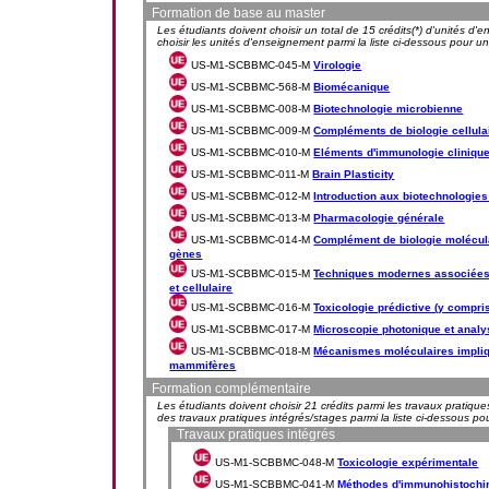
Formation de base au master
Les étudiants doivent choisir un total de 15 crédits(*) d'unités d'
choisir les unités d'enseignement parmi la liste ci-dessous pour un 
US-M1-SCBBMC-045-M
Virologie
US-M1-SCBBMC-568-M
Biomécanique
US-M1-SCBBMC-008-M
Biotechnologie microbienne
US-M1-SCBBMC-009-M
Compléments de biologie cellula
US-M1-SCBBMC-010-M
Eléments d'immunologie clinique
US-M1-SCBBMC-011-M
Brain Plasticity
US-M1-SCBBMC-012-M
Introduction aux biotechnologies
US-M1-SCBBMC-013-M
Pharmacologie générale
US-M1-SCBBMC-014-M
Complément de biologie molécula
gènes
US-M1-SCBBMC-015-M
Techniques modernes associées à
et cellulaire
US-M1-SCBBMC-016-M
Toxicologie prédictive (y compr
US-M1-SCBBMC-017-M
Microscopie photonique et anal
US-M1-SCBBMC-018-M
Mécanismes moléculaires impliqué
mammifères
Formation complémentaire
Les étudiants doivent choisir 21 crédits parmi les travaux pratiqu
des travaux pratiques intégrés/stages parmi la liste ci-dessous pou
Travaux pratiques intégrés
US-M1-SCBBMC-048-M
Toxicologie expérimentale
US-M1-SCBBMC-041-M
Méthodes d'immunohistochim