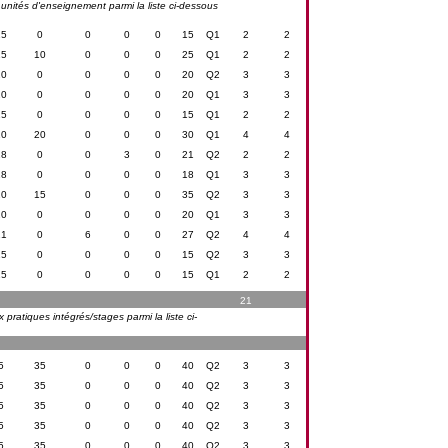
s unités d'enseignement parmi la liste ci-dessous
15
0
0
0
0
15
Q1
2
2
15
10
0
0
0
25
Q1
2
2
20
0
0
0
0
20
Q2
3
3
20
0
0
0
0
20
Q1
3
3
15
0
0
0
0
15
Q1
2
2
10
20
0
0
0
30
Q1
4
4
18
0
0
3
0
21
Q2
2
2
18
0
0
0
0
18
Q1
3
3
20
15
0
0
0
35
Q2
3
3
20
0
0
0
0
20
Q1
3
3
21
0
6
0
0
27
Q2
4
4
15
0
0
0
0
15
Q2
3
3
15
0
0
0
0
15
Q1
2
2
21
pratiques intégrés/stages parmi la liste ci-
5
35
0
0
0
40
Q2
3
3
5
35
0
0
0
40
Q2
3
3
5
35
0
0
0
40
Q2
3
3
5
35
0
0
0
40
Q2
3
3
5
35
0
0
0
40
Q2
3
3