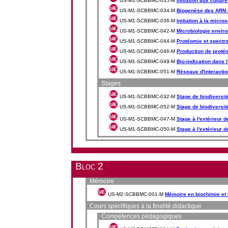
US-M1-SCBBMC-035-M
Initiation aux cultur
US-M1-SCBBMC-034-M
Biogenèse des ARN 
US-M1-SCBBMC-036-M
Initiation à la micro
US-M1-SCBBMC-042-M
Microbiologie envir
US-M1-SCBBMC-044-M
Protéomie et spectr
US-M1-SCBBMC-046-M
Production de proté
US-M1-SCBBMC-049-M
Bio-indication dans 
US-M1-SCBBMC-051-M
Réseaux d'interacti
Stages
US-M1-SCBBMC-032-M
Stage de biodiversit
US-M1-SCBBMC-052-M
Stage de biodiversit
US-M1-SCBBMC-047-M
Stage à l'extérieur d
US-M1-SCBBMC-050-M
Stage à l'extérieur d
Bloc 2
Mémoire
US-M2-SCBBMC-001-M
Mémoire en biochimie et b
Cours spécifiques à la finalité didactique
Compétences pédagogiques