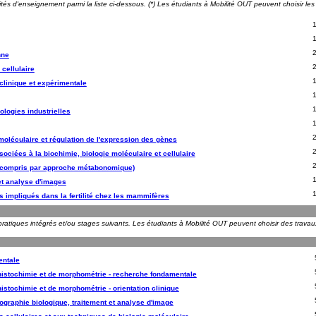
nités d'enseignement parmi la liste ci-dessous. (*) Les étudiants à Mobilité OUT peuvent choisir le
nne
cellulaire
linique et expérimentale
ologies industrielles
oléculaire et régulation de l'expression des gènes
ciées à la biochimie, biologie moléculaire et cellulaire
y compris par approche métabonomique)
et analyse d'images
impliqués dans la fertilité chez les mammifères
pratiques intégrés et/ou stages suivants. Les étudiants à Mobilité OUT peuvent choisir des travaux 
entale
stochimie et de morphométrie - recherche fondamentale
stochimie et de morphométrie - orientation clinique
ographie biologique, traitement et analyse d'image