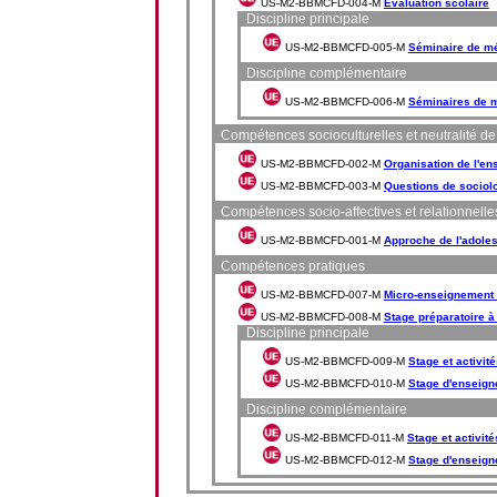
US-M2-BBMCFD-004-M
Evaluation scolaire
Discipline principale
US-M2-BBMCFD-005-M
Séminaire de mé
Discipline complémentaire
US-M2-BBMCFD-006-M
Séminaires de m
Compétences socioculturelles et neutralité d
US-M2-BBMCFD-002-M
Organisation de l'e
US-M2-BBMCFD-003-M
Questions de sociolo
Compétences socio-affectives et relationnelle
US-M2-BBMCFD-001-M
Approche de l'adoles
Compétences pratiques
US-M2-BBMCFD-007-M
Micro-enseignement 
US-M2-BBMCFD-008-M
Stage préparatoire à 
Discipline principale
US-M2-BBMCFD-009-M
Stage et activit
US-M2-BBMCFD-010-M
Stage d'enseign
Discipline complémentaire
US-M2-BBMCFD-011-M
Stage et activit
US-M2-BBMCFD-012-M
Stage d'enseign