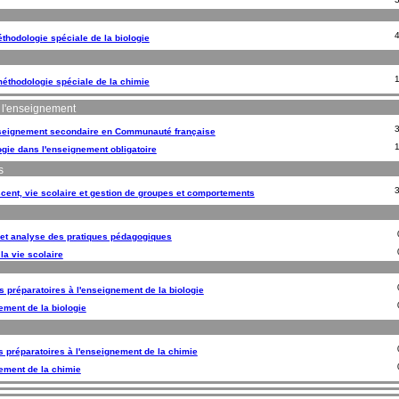
thodologie spéciale de la biologie
éthodologie spéciale de la chimie
e l'enseignement
nseignement secondaire en Communauté française
gie dans l'enseignement obligatoire
s
cent, vie scolaire et gestion de groupes et comportements
et analyse des pratiques pédagogiques
la vie scolaire
és préparatoires à l'enseignement de la biologie
ement de la biologie
és préparatoires à l'enseignement de la chimie
ement de la chimie