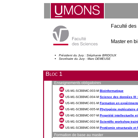
Faculté des
Master en bi
Président du Jury : Stéphanie BRIDOUX
Secrétaire du Jury : Marc DEMEUSE
Bloc 1
Enseignements obligatoires
US-M1-SCBBMC-003-M
Bioinformatique
US-M1-SCBBMC-004-M
Science des données III :
US-M1-SCBBMC-001-M
Formation en expériment
US-M1-SCBBMC-005-M
Phylogénie moléculaire 
US-M1-SCBBMC-007-M
Propriété intellectuelle e
US-M1-SCBBMC-002-M
Scientific workshop train
US-M1-SCBBMC-006-M
Protéomie structurale et 
Formation de base au master