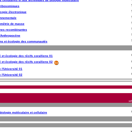
es cellulaires et aux techniques de biologie moléculaire
ribosomiques
scopie électronique
onnementale
ométrie de masse
ines recombinantes
l'Anthropocène
ons et écologie des communautés
é et écologie des récifs coralliens 01
é et écologie des récifs coralliens 02
e l'Université 01
e l'Université 02
HT
iologie moléculaire et cellulaire