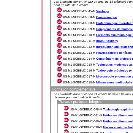
Les étudiants doivent choisir un total de 15 crédits(*) d'u
pour un total de 6 crédits.
US-M1-SCBBMC-045-M
Virologie
US-M1-SCBBMC-568-M
Biomécanique
US-M1-SCBBMC-008-M
Biotechnologie microbie
US-M1-SCBBMC-009-M
Compléments de biologie 
US-M1-SCBBMC-010-M
Eléments d'immunologie c
US-M1-SCBBMC-011-M
Brain Plasticity
US-M1-SCBBMC-012-M
Introduction aux biotechn
US-M1-SCBBMC-013-M
Pharmacologie générale
US-M1-SCBBMC-014-M
Complément de biologie m
US-M1-SCBBMC-015-M
Techniques modernes asso
US-M1-SCBBMC-016-M
Toxicologie prédictive (
US-M1-SCBBMC-017-M
Microscopie photonique 
US-M1-SCBBMC-018-M
Mécanismes moléculaires 
Formation complémentaire
Les étudiants doivent choisir 21 crédits parmi les travaux 
dessous pour un total de 6 crédits.
Travaux pratiques intégrés
US-M1-SCBBMC-048-M
Toxicologie expérim
US-M1-SCBBMC-041-M
Méthodes d'immunohi
US-M1-SCBBMC-040-M
Méthodes d'immunohi
US-M1-SCBBMC-038-M
Macro- et micro-phot