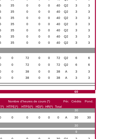
5
35
0
0
0
40
Q2
3
3
5
35
0
0
0
40
Q2
3
3
5
35
0
0
0
40
Q2
3
3
5
35
0
0
0
40
Q2
3
3
5
35
0
0
0
40
Q2
3
3
5
35
0
0
0
40
Q2
3
3
5
35
0
0
0
40
Q2
3
3
0
0
72
0
0
72
Q2
6
6
0
0
72
0
0
72
Q2
6
6
0
0
38
0
0
38
A
3
3
0
0
38
0
0
38
A
3
3
60
Nombre d’heures de cours (*)
Pér.
Crédits
Pond.
(*)
HTPE(*)
HTPS(*)
HD(*)
HR(*)
Total
30
0
0
0
0
0
0
A
30
30
30
9
30
0
0
0
0
30
Q1
2
2