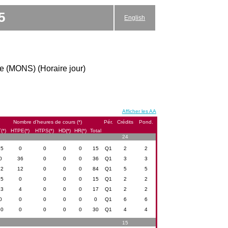
5
English
que (MONS) (Horaire jour)
Afficher les AA
Nombre d’heures de cours (*)
Pér.
Crédits
Pond.
(*)
HTPE(*)
HTPS(*)
HD(*)
HR(*)
Total
24
15
0
0
0
0
15
Q1
2
2
0
36
0
0
0
36
Q1
3
3
72
12
0
0
0
84
Q1
5
5
15
0
0
0
0
15
Q1
2
2
13
4
0
0
0
17
Q1
2
2
0
0
0
0
0
0
Q1
6
6
30
0
0
0
0
30
Q1
4
4
15