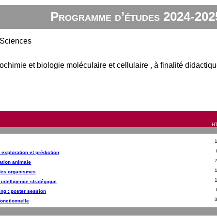
Programme d’études 2024-202
 Sciences
ochimie et biologie moléculaire et cellulaire , à finalité didacti
HT
 exploration et prédiction
ation animale
des organismes
t intelligence stratégique
ing : poster session
fonctionnelle