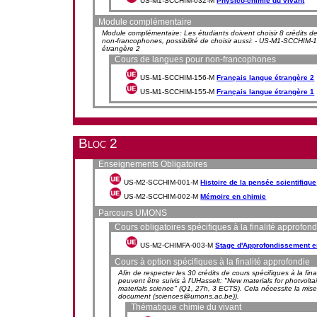
US-M1-SCCHIM-032-M
Physico-chimie du vivant
Module complémentaire
Module complémentaire: Les étudiants doivent choisir 8 crédits d
non-francophones, possibilité de choisir aussi: - US-M1-SCCHI
étrangère 2
Cours de langues pour non-francophones
US-M1-SCCHIM-156-M
Français langue étrangère 2
US-M1-SCCHIM-155-M
Français langue étrangère 1
Bloc 2
Enseignements Obligatoires
US-M2-SCCHIM-001-M
Histoire de la pensée scientifique
US-M2-SCCHIM-002-M
Mémoire en chimie
Parcours UMONS
Cours obligatoires spécifiques à la finalité approfond
US-M2-CHIMFA-003-M
Stage d'Approfondissement 
Cours à option spécifiques à la finalité approfondie
Afin de respecter les 30 crédits de cours spécifiques à la final
peuvent être suivis à l'UHasselt: "New materials for photvolta
materials science" (Q1, 27h, 3 ECTS). Cela nécessite la mise 
document (sciences@umons.ac.be)).
Thématique chimie du vivant