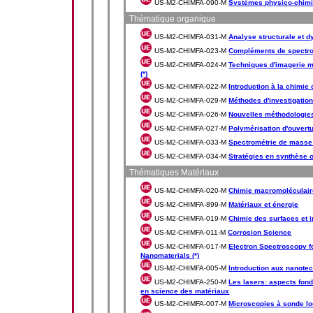
US-M2-CHIMFA-090-M
Systèmes physico-chimi
Thématique organique
US-M2-CHIMFA-031-M
Analyse structurale et 
US-M2-CHIMFA-023-M
Compléments de spectr
US-M2-CHIMFA-024-M
Techniques d'imagerie mo
(*)
US-M2-CHIMFA-022-M
Introduction à la chimie
US-M2-CHIMFA-029-M
Méthodes d'investigation
US-M2-CHIMFA-026-M
Nouvelles méthodologie
US-M2-CHIMFA-027-M
Polymérisation d'ouvert
US-M2-CHIMFA-033-M
Spectrométrie de masse
US-M2-CHIMFA-034-M
Stratégies en synthèse 
Thématiques Matériaux
US-M2-CHIMFA-020-M
Chimie macromoléculair
US-M2-CHIMFA-899-M
Matériaux et énergie
US-M2-CHIMFA-019-M
Chimie des surfaces et in
US-M2-CHIMFA-011-M
Corrosion Science
US-M2-CHIMFA-017-M
Electron Spectroscopy fo
Nanomaterials (*)
US-M2-CHIMFA-005-M
Introduction aux nanote
US-M2-CHIMFA-250-M
Les lasers: aspects fond
en science des matériaux
US-M2-CHIMFA-007-M
Microscopies à sonde loc