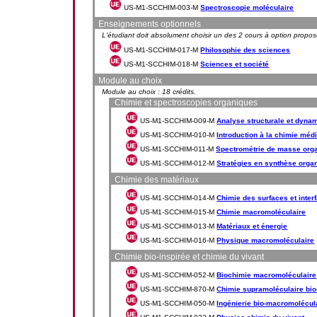
US-M1-SCCHIM-003-M
Spectroscopie moléculaire
Enseignements optionnels
L'étudiant doit absolument choisir un des 2 cours à option propos
US-M1-SCCHIM-017-M
Philosophie des sciences
US-M1-SCCHIM-018-M
Sciences et société
Module au choix
Module au choix : 18 crédits.
Chimie et spectroscopies organiques
US-M1-SCCHIM-009-M
Analyse structurale et dyna
US-M1-SCCHIM-010-M
Introduction à la chimie méd
US-M1-SCCHIM-011-M
Spectrométrie de masse org
US-M1-SCCHIM-012-M
Stratégies en synthèse orga
Chimie des matériaux
US-M1-SCCHIM-014-M
Chimie des surfaces et inter
US-M1-SCCHIM-015-M
Chimie macromoléculaire
US-M1-SCCHIM-013-M
Matériaux et énergie
US-M1-SCCHIM-016-M
Physique macromoléculaire
Chimie bio-inspirée et chimie du vivant
US-M1-SCCHIM-052-M
Biochimie macromoléculaire
US-M1-SCCHIM-870-M
Chimie supramoléculaire bio
US-M1-SCCHIM-050-M
Ingénierie bio-macromolécul