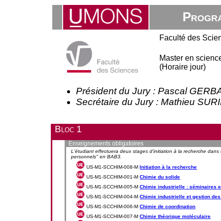
Progra
Faculté des Scie
Master en science
(Horaire jour)
Président du Jury : Pascal GER
Secrétaire du Jury : Mathieu SUR
Bloc 1
Enseignements obligatoires
L'étudiant effectuera deux stages d'initiation à la recherche dans 
personnels" en BAB3.
US-M1-SCCHIM-008-M
Initiation à la recherche
US-M1-SCCHIM-001-M
Chimie du solide
US-M1-SCCHIM-005-M
Chimie industrielle : séminaires e
US-M1-SCCHIM-004-M
Chimie industrielle et gestion de
US-M1-SCCHIM-006-M
Chimie de coordination
US-M1-SCCHIM-007-M
Chimie théorique moléculaire