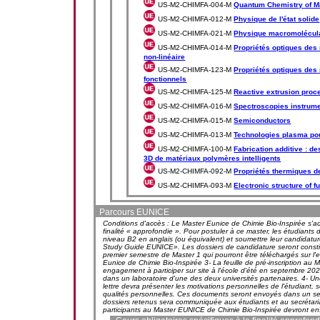
US-M2-CHIMFA-004-M
Quantum Chemistry of M
US-M2-CHIMFA-012-M
Physique de l'état solide
US-M2-CHIMFA-021-M
Physique macromolécul
US-M2-CHIMFA-014-M
Propriétés optiques des 
non-linéaire
US-M2-CHIMFA-123-M
Propriétés optiques des
fonctionnels
US-M2-CHIMFA-125-M
Reactive extrusion proc
US-M2-CHIMFA-016-M
Spectroscopies instrumen
US-M2-CHIMFA-015-M
Semiconductors
US-M2-CHIMFA-013-M
Technologies plasma pou
US-M2-CHIMFA-100-M
Fabrication additive : d
3D de matériaux polymères intelligents
US-M2-CHIMFA-092-M
Propriétés thermiques 
US-M2-CHIMFA-093-M
Electronic structure of f
Parcours EUNICE
Conditions d'accès : Le Master Eunice de Chimie Bio-Inspirée s'ad
finalité « approfondie ». Pour postuler à ce master, les étudiant
niveau B2 en anglais (ou équivalent) et soumettre leur candidatu
Study Guide EUNICE». Les dossiers de candidature seront constit
premier semestre de Master 1 qui pourront être téléchargés sur l
Eunice de Chimie Bio-Inspirée 3- La feuille de pré-inscription au 
engagement à participer sur site à l'école d'été en septembre 2
dans un laboratoire d'une des deux universités partenaires. 4- Un
lettre devra présenter les motivations personnelles de l'étudiant, 
qualités personnelles. Ces documents seront envoyés dans un seul
dossiers retenus sera communiquée aux étudiants et au secrétaria
participants au Master EUNICE de Chimie Bio-Inspirée devront ens