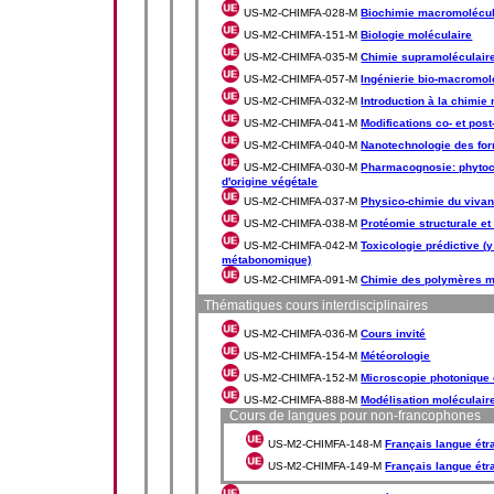
US-M2-CHIMFA-028-M
Biochimie macromolécul
US-M2-CHIMFA-151-M
Biologie moléculaire
US-M2-CHIMFA-035-M
Chimie supramoléculaire
US-M2-CHIMFA-057-M
Ingénierie bio-macromol
US-M2-CHIMFA-032-M
Introduction à la chimie 
US-M2-CHIMFA-041-M
Modifications co- et post
US-M2-CHIMFA-040-M
Nanotechnologie des form
US-M2-CHIMFA-030-M
Pharmacognosie: phytoc
d'origine végétale
US-M2-CHIMFA-037-M
Physico-chimie du vivan
US-M2-CHIMFA-038-M
Protéomie structurale et 
US-M2-CHIMFA-042-M
Toxicologie prédictive (
métabonomique)
US-M2-CHIMFA-091-M
Chimie des polymères m
Thématiques cours interdisciplinaires
US-M2-CHIMFA-036-M
Cours invité
US-M2-CHIMFA-154-M
Météorologie
US-M2-CHIMFA-152-M
Microscopie photonique 
US-M2-CHIMFA-888-M
Modélisation moléculaire
Cours de langues pour non-francophones
US-M2-CHIMFA-148-M
Français langue étr
US-M2-CHIMFA-149-M
Français langue étr