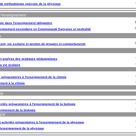
de méthodologie spéciale de la physique
e l'enseignement
ie dans l'enseignement obligatoire
seignement secondaire en Communauté française et neutralité
s
ent, vie scolaire et gestion de groupes et comportements
t analyse des pratiques pédagogiques
a vie scolaire
s préparatoires à l'enseignement de la chimie
ment à la chimie
gie
ivités préparatoires à l'enseignement de la biologie
eignement de la biologie
ique
t activités préparatoires à l'enseignement de la physique
'enseignement de la physique