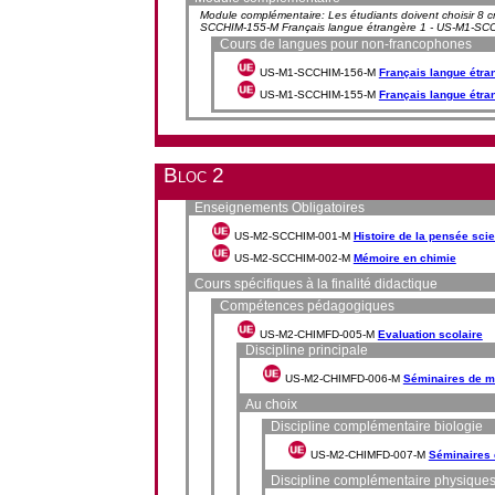
Module complémentaire: Les étudiants doivent choisir 8 cr
SCCHIM-155-M Français langue étrangère 1 - US-M1-SCC
Cours de langues pour non-francophones
US-M1-SCCHIM-156-M
Français langue étra
US-M1-SCCHIM-155-M
Français langue étra
Bloc 2
Enseignements Obligatoires
US-M2-SCCHIM-001-M
Histoire de la pensée scie
US-M2-SCCHIM-002-M
Mémoire en chimie
Cours spécifiques à la finalité didactique
Compétences pédagogiques
US-M2-CHIMFD-005-M
Evaluation scolaire
Discipline principale
US-M2-CHIMFD-006-M
Séminaires de mé
Au choix
Discipline complémentaire biologie
US-M2-CHIMFD-007-M
Séminaires 
Discipline complémentaire physique