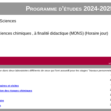
Programme d’études 2024-202
 Sciences
iences chimiques , à finalité didactique (MONS) (Horaire jour)
HT
che dans deux laboratoires différents de ceux qui l'ont accueilli pour les stages "travaux personne
aires et visites
stion des risques chimiques
aire
e