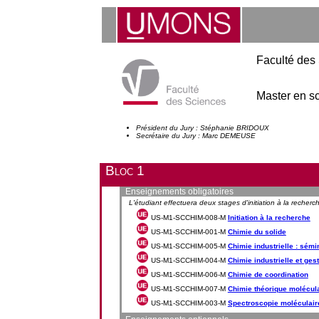
Faculté des
Master en sc
Président du Jury : Stéphanie BRIDOUX
Secrétaire du Jury : Marc DEMEUSE
Bloc 1
Enseignements obligatoires
L'étudiant effectuera deux stages d'initiation à la recher
US-M1-SCCHIM-008-M
Initiation à la recherche
US-M1-SCCHIM-001-M
Chimie du solide
US-M1-SCCHIM-005-M
Chimie industrielle : sémin
US-M1-SCCHIM-004-M
Chimie industrielle et ge
US-M1-SCCHIM-006-M
Chimie de coordination
US-M1-SCCHIM-007-M
Chimie théorique molécul
US-M1-SCCHIM-003-M
Spectroscopie moléculair