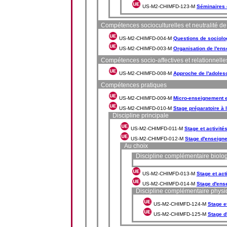
US-M2-CHIMFD-123-M
Séminaires 
Compétences socioculturelles et neutralité d
US-M2-CHIMFD-004-M
Questions de sociolog
US-M2-CHIMFD-003-M
Organisation de l'en
Compétences socio-affectives et relationnelle
US-M2-CHIMFD-008-M
Approche de l'adolesc
Compétences pratiques
US-M2-CHIMFD-009-M
Micro-enseignement e
US-M2-CHIMFD-010-M
Stage préparatoire à l
Discipline principale
US-M2-CHIMFD-011-M
Stage et activité
US-M2-CHIMFD-012-M
Stage d'enseigne
Au choix
Discipline complémentaire biolo
US-M2-CHIMFD-013-M
Stage et act
US-M2-CHIMFD-014-M
Stage d'ens
Discipline complémentaire phys
US-M2-CHIMFD-124-M
Stage e
US-M2-CHIMFD-125-M
Stage d