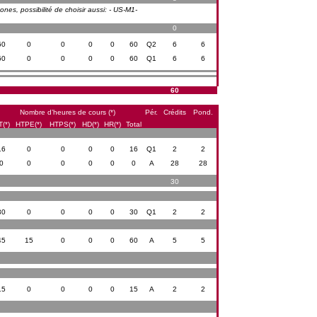
es, possibilité de choisir aussi: - US-M1-
0
60
0
0
0
0
60
Q2
6
6
60
0
0
0
0
60
Q1
6
6
60
Nombre d’heures de cours (*)
Pér.
Crédits
Pond.
(*)
HTPE(*)
HTPS(*)
HD(*)
HR(*)
Total
16
0
0
0
0
16
Q1
2
2
0
0
0
0
0
0
A
28
28
30
30
0
0
0
0
30
Q1
2
2
45
15
0
0
0
60
A
5
5
15
0
0
0
0
15
A
2
2