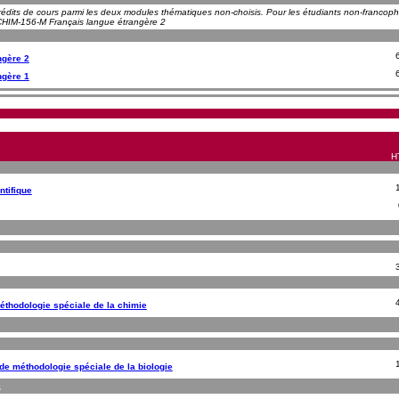
édits de cours parmi les deux modules thématiques non-choisis. Pour les étudiants non-francophon
HIM-156-M Français langue étrangère 2
ngère 2
ngère 1
HT
ntifique
thodologie spéciale de la chimie
de méthodologie spéciale de la biologie
s