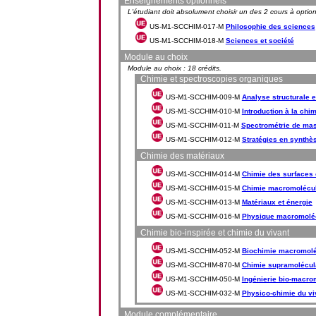
Enseignements optionnels
L'étudiant doit absolument choisir un des 2 cours à optio
US-M1-SCCHIM-017-M
Philosophie des sciences
US-M1-SCCHIM-018-M
Sciences et société
Module au choix
Module au choix : 18 crédits.
Chimie et spectroscopies organiques
US-M1-SCCHIM-009-M
Analyse structurale 
US-M1-SCCHIM-010-M
Introduction à la chi
US-M1-SCCHIM-011-M
Spectrométrie de ma
US-M1-SCCHIM-012-M
Stratégies en synthè
Chimie des matériaux
US-M1-SCCHIM-014-M
Chimie des surfaces e
US-M1-SCCHIM-015-M
Chimie macromolécul
US-M1-SCCHIM-013-M
Matériaux et énergie
US-M1-SCCHIM-016-M
Physique macromoléc
Chimie bio-inspirée et chimie du vivant
US-M1-SCCHIM-052-M
Biochimie macromolé
US-M1-SCCHIM-870-M
Chimie supramolécula
US-M1-SCCHIM-050-M
Ingénierie bio-macro
US-M1-SCCHIM-032-M
Physico-chimie du vi
Module complémentaire