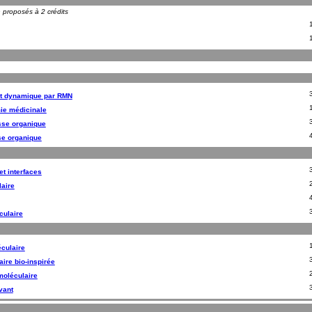
n proposés à 2 crédits
et dynamique par RMN
mie médicinale
sse organique
se organique
t interfaces
aire
ulaire
culaire
ire bio-inspirée
moléculaire
vant