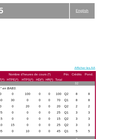
5
English
Afficher les AA
Nombre d’heures de cours (*)
Pér.
Crédits
Pond.
(*)
HTPE(*)
HTPS(*)
HD(*)
HR(*)
Total
32
ls" en BAB3.
0
0
100
0
0
100
Q2
8
8
40
30
0
0
0
70
Q1
8
8
0
0
20
0
0
20
Q2
2
2
25
0
0
0
0
25
Q1
3
3
15
0
0
0
0
15
Q2
3
3
10
15
0
0
0
25
Q2
3
3
35
0
10
0
0
45
Q1
5
5