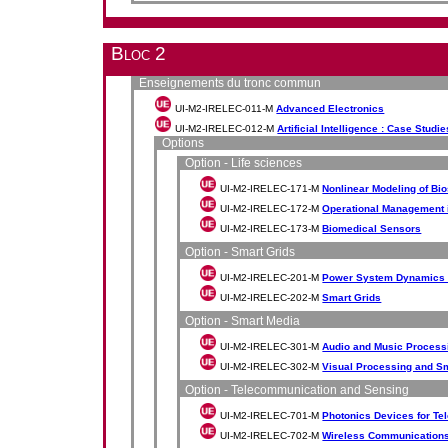
Bloc 2
Enseignements du tronc commun
UI-M2-IRELEC-011-M
Advanced Electronics
UI-M2-IRELEC-012-M
Artificial Intelligence : Case Studie
Options
Option - Life sciences
UI-M2-IRELEC-171-M
Nonlinear Modeling of Bi
UI-M2-IRELEC-172-M
Operational Management 
UI-M2-IRELEC-173-M
Biomedical Sensors
Option - Smart Grids
UI-M2-IRELEC-201-M
Power System Dynamics a
UI-M2-IRELEC-202-M
Smart Grids
Option - Smart Media
UI-M2-IRELEC-301-M
Audio and Music Process
UI-M2-IRELEC-302-M
Visual Processing and S
Option - Telecommunication and Sensing
UI-M2-IRELEC-701-M
Photonics Devices for T
UI-M2-IRELEC-702-M
Wireless Communications