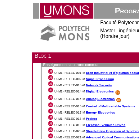
Progra
Faculté Polytech
Master : ingénieur
(Horaire jour)
Bloc 1
Enseignements du tronc commun
UI-M1-IRELEC-001-M
Droit industriel et législation socia
UI-M1-IRELEC-002-M
Signal Processing
UI-M1-IRELEC-013-M
Network Security
UI-M1-IRELEC-014-M
Digital Electronics
UI-M1-IRELEC-015-M
Analog Electronics
UI-M1-IRELEC-016-M
Control of Multivariable Systems
UI-M1-IRELEC-017-M
Energy Electronics
UI-M1-IRELEC-018-M
Project
UI-M1-IRELEC-019-M
Electrical Vehicles Drives
UI-M1-IRELEC-020-M
Steady-State Operation of Synchr
UI-M1-IRELEC-021-M
Advanced Optical Communication