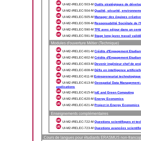
UI-M2-IRELEC-503-M
Outils stratégiques de dével
UI-M2-IRELEC-504-M
Qualité, sécurité, environnem
UI-M2-IRELEC-505-M
Manager des équipes créativ
UI-M2-IRELEC-506-M
Responsabilité Sociétale de l'
UI-M2-IRELEC-590-M
TFE avec séjour dans un cent
UI-M2-IRELEC-591-M
Stage long (avec travail valid
Modules d'ouverture Métier (Technique)
UI-M2-IRELEC-601-M
Crédits d'Engagement Etudiant 
UI-M2-IRELEC-602-M
Crédits d'Engagement Etudiant 
UI-M2-IRELEC-603-M
Devenir ingénieur chef de proj
UI-M2-IRELEC-608-M
Défis en intelligence artificiell
UI-M2-IRELEC-611-M
Entrepreneuriat technologique
UI-M2-IRELEC-613-M
Geospatial Data Management a
applications
UI-M2-IRELEC-615-M
IoE and Green Computing
UI-M2-IRELEC-620-M
Energy Economics
UI-M2-IRELEC-621-M
Project in Energy Economics
Enseignements complémentaires
UI-M2-IRELEC-722-M
Questions scientifiques et tec
UI-M2-IRELEC-723-M
Questions avancées scientifiq
Cours de langues pour étudiants ERASMUS non-franco