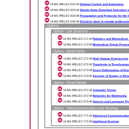
UI-M1-IRELEC-022-M
Optimal Control and Estimation
UI-M1-IRELEC-023-M
Steady-State Disturbed Operation
UI-M1-IRELEC-024-M
Propagation and Protocols for the I
UI-M1-IRELEC-030-M
S'insérer dans le monde professio
Options
Option - Life Sciences
UI-M1-IRELEC-171-M
Robotics and Biomedical 
UI-M1-IRELEC-172-M
Biomedical Signal Proce
Option - Smart Grids
UI-M1-IRELEC-271-M
High Voltage Engineering
UI-M1-IRELEC-272-M
Transients in Synchrono
UI-M1-IRELEC-273-M
Exact Optimization of En
UI-M1-IRELEC-274-M
Security of Supply in R
Option - Smart Media
UI-M1-IRELEC-371-M
Computer Vision
UI-M1-IRELEC-372-M
Networks for Multimedia
UI-M1-IRELEC-373-M
Speech and Language Pr
Option - Telecommunication and Sensing
UI-M1-IRELEC-771-M
Advanced Communicatio
UI-M1-IRELEC-772-M
Intelligent Sensing