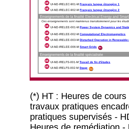
UI-M2-IRELEC-901-M
Français langue étrangère 1
UI-M2-IRELEC-902-M
Français langue étrangère 2
Enseignements de la finalité Electrical Energy and Smart
Ces enseignements sont maintenus transitoirement pour les étudi
UI-M2-IRELEE-001-M
Power System Dynamics and Stabi
UI-M2-IRELEE-002-M
Computational Electromagnetics
UI-M2-IRELEE-003-M
Disturbed Operation in Renewabl
UI-M2-IRELEE-006-M
Smart Grids
Enseignements de la finalité spécialisée
UI-M2-IRELFS-001-M
Travail de fin d'études
UI-M2-IRELFS-002-M
Stage
(*) HT : Heures de cours
travaux pratiques encad
pratiques supervisés - H
Heures de remédiation - 