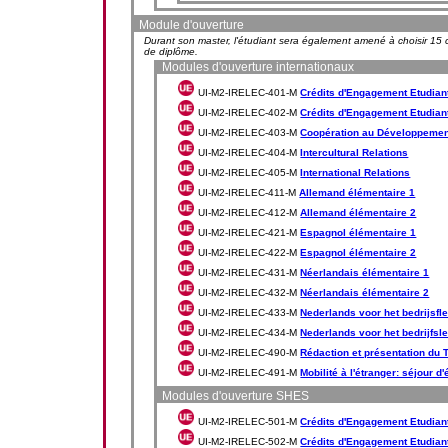
Module d'ouverture
Durant son master, l'étudiant sera également amené à choisir 15
de diplôme.
Modules d'ouverture internationaux
UI-M2-IRELEC-401-M
Crédits d'Engagement Etudiant 
UI-M2-IRELEC-402-M
Crédits d'Engagement Etudiant 
UI-M2-IRELEC-403-M
Coopération au Développemen
UI-M2-IRELEC-404-M
Intercultural Relations
UI-M2-IRELEC-405-M
International Relations
UI-M2-IRELEC-411-M
Allemand élémentaire 1
UI-M2-IRELEC-412-M
Allemand élémentaire 2
UI-M2-IRELEC-421-M
Espagnol élémentaire 1
UI-M2-IRELEC-422-M
Espagnol élémentaire 2
UI-M2-IRELEC-431-M
Néerlandais élémentaire 1
UI-M2-IRELEC-432-M
Néerlandais élémentaire 2
UI-M2-IRELEC-433-M
Nederlands voor het bedrijsfl
UI-M2-IRELEC-434-M
Nederlands voor het bedrijfsl
UI-M2-IRELEC-490-M
Rédaction et présentation du 
UI-M2-IRELEC-491-M
Mobilité à l'étranger: séjour d
Modules d'ouverture SHES
UI-M2-IRELEC-501-M
Crédits d'Engagement Etudiant
UI-M2-IRELEC-502-M
Crédits d'Engagement Etudiant