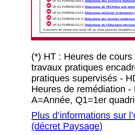
UF-S1-FORENS-004-C
Didactique des sciences humain
UF-S1-FORENS-005-C
Didactique de l'ECA/des arts plas
UF-S1-FORENS-010-C
Didactique générale et domaines
UF-S1-FORENS-011-C
Didactique des langues moderne
UF-S1-FORENS-012-C
Didactique de l'éducation physiqu
Il convient de choisir une seule UE au choix parmi les disciplines
(*) HT : Heures de cours
travaux pratiques encad
pratiques supervisés - H
Heures de remédiation - 
A=Année, Q1=1er quadri
Plus d’informations sur l
(décret Paysage)