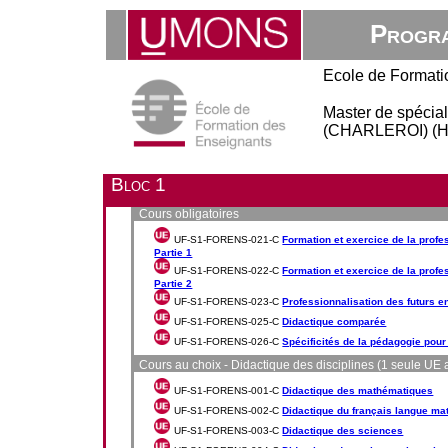
Progra
Ecole de Formati
Master de spécial
(CHARLEROI) (Ho
Bloc 1
Cours obligatoires
UF-S1-FORENS-021-C
Formation et exercice de la profe
Partie 1
UF-S1-FORENS-022-C
Formation et exercice de la profe
Partie 2
UF-S1-FORENS-023-C
Professionnalisation des futurs 
UF-S1-FORENS-025-C
Didactique comparée
UF-S1-FORENS-026-C
Spécificités de la pédagogie pour
Cours au choix - Didactique des disciplines (1 seule UE 
UF-S1-FORENS-001-C
Didactique des mathématiques
UF-S1-FORENS-002-C
Didactique du français langue ma
UF-S1-FORENS-003-C
Didactique des sciences