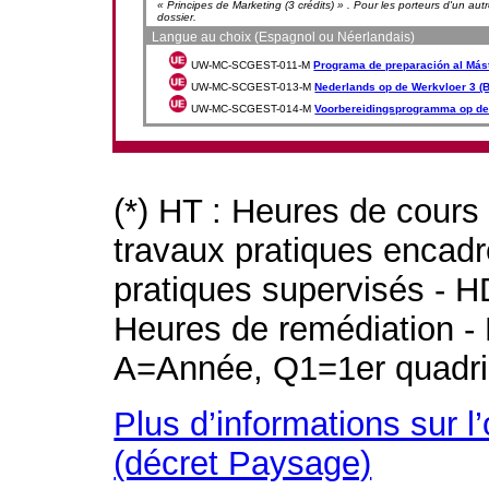
« Principes de Marketing (3 crédits) » . Pour les porteurs d'un autr
dossier.
Langue au choix (Espagnol ou Néerlandais)
UW-MC-SCGEST-011-M
Programa de preparación al Más
UW-MC-SCGEST-013-M
Nederlands op de Werkvloer 3 (
UW-MC-SCGEST-014-M
Voorbereidingsprogramma op de
(*) HT : Heures de cours
travaux pratiques encad
pratiques supervisés - H
Heures de remédiation - 
A=Année, Q1=1er quadri
Plus d’informations sur l
(décret Paysage)