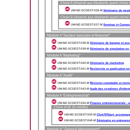
Choix A (réservé aux étudiants ayant choisi 
UW-M2-SCGEST-036-M
Séminaire de gesti
Choix B (réservé aux étudiants ayant choisi
UW-M2-SCGEST-037-M
Seminar in Corpor
Module A "Secteur bancaire et financier"
UW-M2-SCGEST-038-M
Séminaire de banque et as
UW-M2-SCGEST-039-M
Séminaire de simulation en 
Module A "Marketing"
UW-M2-SCGEST-040-M
Séminaire de marketing
UW-M2-SCGEST-041-M
Recherche et application e
Module A "Audit"
UW-M2-SCGEST-042-M
Révision comptable et norme
UW-M2-SCGEST-043-M
Audit des systèmes d'inform
Module A "Entrepreneuriat"
UW-M2-SCGEST-044-M
Finance entrepreneuriale - p
Choix d'UE (6 crédits)
UW-M2-SCGEST-045-M
Click'N'Start: accompa
UW-M2-SCGEST-046-M
Séminaire en entrepren
Module A " General Management"