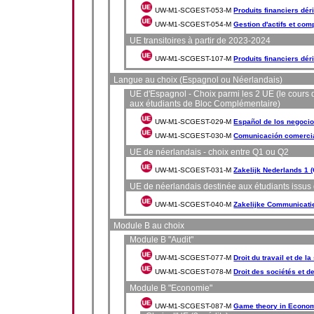
UW-M1-SCGEST-053-M
Produits financiers dér
UW-M1-SCGEST-054-M
Gestion d'actifs et com
UE transitoires à partir de 2023-2024
UW-M1-SCGEST-107-M
Produits financiers dér
Langue au choix (Espagnol ou Néerlandais)
UE d'Espagnol - Choix parmi les 2 UE (le cours
aux étudiants de Bloc Complémentaire)
UW-M1-SCGEST-029-M
Español de los negocio
UW-M1-SCGEST-030-M
Comunicación comerci
UE de néerlandais - choix entre Q1 ou Q2
UW-M1-SCGEST-031-M
Zakelijk Nederlands 1 
UE de néerlandais destinée aux étudiants issus
UW-M1-SCGEST-040-M
Zakelijke Communicati
Module B au choix
Module B "Audit"
UW-M1-SCGEST-077-M
Droit du travail et de l
UW-M1-SCGEST-078-M
Droit des sociétés et de
Module B "Economie"
UW-M1-SCGEST-087-M
Game theory in Econo