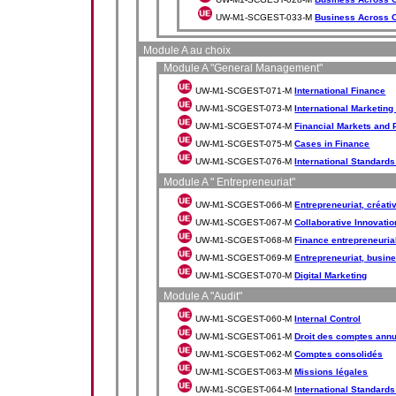
UW-M1-SCGEST-033-M
Business Across C
Module A au choix
Module A "General Management"
UW-M1-SCGEST-071-M
International Finance
UW-M1-SCGEST-073-M
International Marketin
UW-M1-SCGEST-074-M
Financial Markets and 
UW-M1-SCGEST-075-M
Cases in Finance
UW-M1-SCGEST-076-M
International Standards
Module A " Entrepreneuriat"
UW-M1-SCGEST-066-M
Entrepreneuriat, créativ
UW-M1-SCGEST-067-M
Collaborative Innovatio
UW-M1-SCGEST-068-M
Finance entrepreneurial
UW-M1-SCGEST-069-M
Entrepreneuriat, busine
UW-M1-SCGEST-070-M
Digital Marketing
Module A "Audit"
UW-M1-SCGEST-060-M
Internal Control
UW-M1-SCGEST-061-M
Droit des comptes annu
UW-M1-SCGEST-062-M
Comptes consolidés
UW-M1-SCGEST-063-M
Missions légales
UW-M1-SCGEST-064-M
International Standards