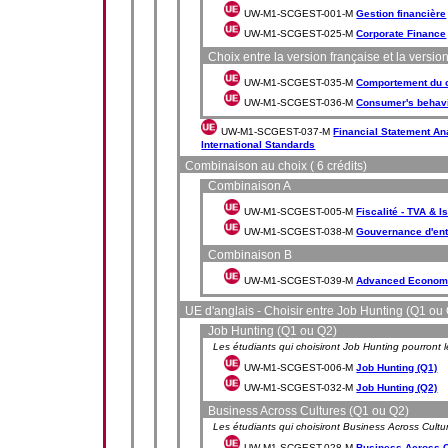
UW-M1-SCGEST-001-M
Gestion financière
UW-M1-SCGEST-025-M
Corporate Finance
Choix entre la version française et la versio
UW-M1-SCGEST-035-M
Comportement du
UW-M1-SCGEST-036-M
Consumer's behav
UW-M1-SCGEST-037-M
Financial Statement Ana
International Standards
Combinaison au choix ( 6 crédits)
Combinaison A
UW-M1-SCGEST-005-M
Fiscalité - TVA & I
UW-M1-SCGEST-038-M
Gouvernance d'ent
Combinaison B
UW-M1-SCGEST-039-M
Advanced Econome
UE d'anglais - Choisir entre Job Hunting (Q1 ou
Job Hunting (Q1 ou Q2)
Les étudiants qui choisiront Job Hunting pourront l
UW-M1-SCGEST-006-M
Job Hunting (Q1)
UW-M1-SCGEST-032-M
Job Hunting (Q2)
Business Across Cultures (Q1 ou Q2)
Les étudiants qui choisiront Business Across Cultu
UW-M1-SCGEST-028-M
Business Across C