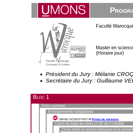
Progra
Faculté Warocqué
Master en science
(Horaire jour)
Président du Jury : Mélanie CR
Secrétaire du Jury : Guillaume
Bloc 1
Tronc commun
Enseignements obligatoires
UW-M1-SCGEST-007-M
Projet de mémoire
Cours de base au choix (2 UE de 3 crédits)
Choix entre la version française et la versio