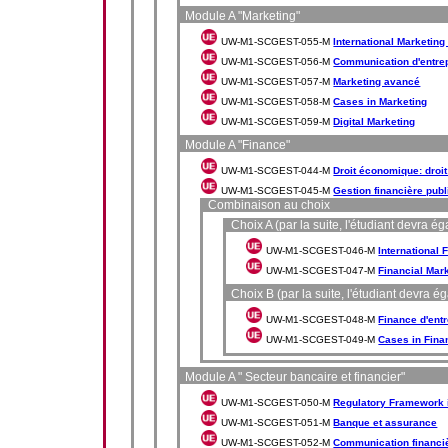
Module A "Marketing"
UW-M1-SCGEST-055-M
International Marketin
UW-M1-SCGEST-056-M
Communication d'entre
UW-M1-SCGEST-057-M
Marketing avancé
UW-M1-SCGEST-058-M
Cases in Marketing
UW-M1-SCGEST-059-M
Digital Marketing
Module A "Finance"
UW-M1-SCGEST-044-M
Droit économique: droit
UW-M1-SCGEST-045-M
Gestion financière publ
Combinaison au choix
Choix A (par la suite, l'étudiant devra 
UW-M1-SCGEST-046-M
International 
UW-M1-SCGEST-047-M
Financial Mar
Choix B (par la suite, l'étudiant devra 
UW-M1-SCGEST-048-M
Finance d'ent
UW-M1-SCGEST-049-M
Cases in Fina
Module A " Secteur bancaire et financier"
UW-M1-SCGEST-050-M
Regulatory Framework i
UW-M1-SCGEST-051-M
Banque et assurance
UW-M1-SCGEST-052-M
Communication financi