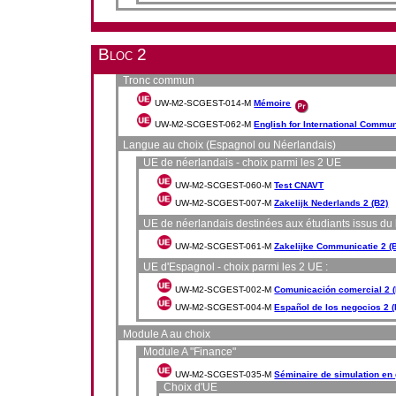
Bloc 2
Tronc commun
UW-M2-SCGEST-014-M
Mémoire
UW-M2-SCGEST-062-M
English for International Commu
Langue au choix (Espagnol ou Néerlandais)
UE de néerlandais - choix parmi les 2 UE
UW-M2-SCGEST-060-M
Test CNAVT
UW-M2-SCGEST-007-M
Zakelijk Nederlands 2 (B2)
UE de néerlandais destinées aux étudiants issus du 
UW-M2-SCGEST-061-M
Zakelijke Communicatie 2 (
UE d'Espagnol - choix parmi les 2 UE :
UW-M2-SCGEST-002-M
Comunicación comercial 2 (
UW-M2-SCGEST-004-M
Español de los negocios 2 (
Module A au choix
Module A "Finance"
UW-M2-SCGEST-035-M
Séminaire de simulation en 
Choix d'UE