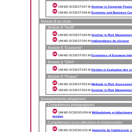
UW-M2-SCGEST-047-M
Seminar in Corporate Finan
UW-M2-SCGEST-048-M
Economic and Business Curr
Module B au choix
Module B "Audit"
UW-M2-SCGEST-049-M
Seminar in Risk Managemen
UW-M2-SCGEST-050-M
Indépendance du réviseur
Module B "Economie"
UW-M2-SCGEST-051-M
Economics of European Inte
Module B "GRH"
UW-M2-SCGEST-052-M
Gestion et évaluation des 
Module B "Risque"
UW-M2-SCGEST-053-M
Methods in Risk Assessment
UW-M2-SCGEST-054-M
Seminar in Risk Managemen
Enseignements obligatoires
Compétences pédagogiques
UW-M2-SCGESD-009-M
Méthodologie et didactique
gestion
Compétences socio-affectives et relationnelles
UW-M1-SCGESD-022-M
Approche de l'adolescent, v