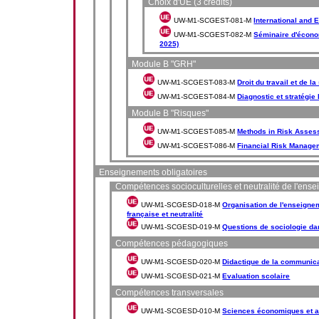
Choix d'UE (3 crédits)
UW-M1-SCGEST-081-M
International and
UW-M1-SCGEST-082-M
Séminaire d'économ
2025)
Module B "GRH"
UW-M1-SCGEST-083-M
Droit du travail et de l
UW-M1-SCGEST-084-M
Diagnostic et stratégie
Module B "Risques"
UW-M1-SCGEST-085-M
Methods in Risk Assess
UW-M1-SCGEST-086-M
Financial Risk Manage
Enseignements obligatoires
Compétences socioculturelles et neutralité de l'ens
UW-M1-SCGESD-018-M
Organisation de l'enseign
française et neutralité
UW-M1-SCGESD-019-M
Questions de sociologie da
Compétences pédagogiques
UW-M1-SCGESD-020-M
Didactique de la communic
UW-M1-SCGESD-021-M
Evaluation scolaire
Compétences transversales
UW-M1-SCGESD-010-M
Sciences économiques et a