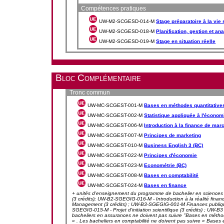
Compétences pratiques
UW-M2-SCGESD-014-M
Stage préparatoire à la vie 
UW-M2-SCGESD-018-M
Planification, gestion et a
UW-M2-SCGESD-019-M
Stage en situation réelle
Bloc Complémentaire
Tronc commun
UW-MC-SCGEST-001-M
Bases en méthodes quantitative
UW-MC-SCGEST-002-M
Statistique appliquée à l'économi
UW-MC-SCGEST-006-M
Introduction à la finance de mar
UW-MC-SCGEST-007-M
Principes de marketing
UW-MC-SCGEST-010-M
Business English 3 (BC)
UW-MC-SCGEST-022-M
Principes d'économie
UW-MC-SCGEST-023-M
Econométrie (BC)
UW-MC-SCGEST-008-M
Bases en comptabilité
UW-MC-SCGEST-024-M
Bases en finance
+ unités d'enseignement du programme de bachelier en sciences 
(3 crédits); UW-B2-SGEGIG-016-M - Introduction à la réalité finan
Management (3 crédits) ; UW-B3-SGEGIG-001-M Finances publique
SGEGIG-015-M - Projet d'initiation scientifique (3 crédits) ; U
bacheliers en assurances ne doivent pas suivre "Bases en méthodes q
» . Les bacheliers en comptabilité ne doivent pas suivre « Bases 