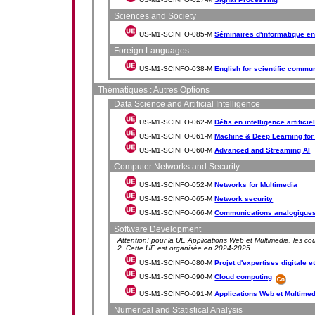
Sciences and Society
US-M1-SCINFO-085-M
Séminaires d'informatique en
Foreign Languages
US-M1-SCINFO-038-M
English for scientific commu
Thématiques : Autres Options
Data Science and Artificial Intelligence
US-M1-SCINFO-062-M
Défis en intelligence artificie
US-M1-SCINFO-061-M
Machine & Deep Learning for 
US-M1-SCINFO-060-M
Advanced and Streaming AI
Computer Networks and Security
US-M1-SCINFO-052-M
Networks for Multimedia
US-M1-SCINFO-065-M
Network security
US-M1-SCINFO-066-M
Communications analogiques
Software Development
Attention! pour la UE Applications Web et Multimedia, les co
2. Cette UE est organisée en 2024-2025.
US-M1-SCINFO-080-M
Projet d'expertises digitale et
US-M1-SCINFO-090-M
Cloud computing
US-M1-SCINFO-091-M
Applications Web et Multimedi
Numerical and Statistical Analysis