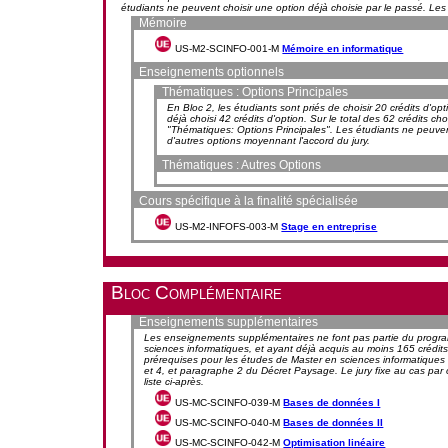
étudiants ne peuvent choisir une option déjà choisie par le passé. Les
Mémoire
US-M2-SCINFO-001-M
Mémoire en informatique
Enseignements optionnels
Thématiques : Options Principales
En Bloc 2, les étudiants sont priés de choisir 20 crédits d'o
déjà choisi 42 crédits d'option. Sur le total des 62 crédits ch
"Thématiques: Options Principales". Les étudiants ne peuvent
d'autres options moyennant l'accord du jury.
Thématiques : Autres Options
Cours spécifique à la finalité spécialisée
US-M2-INFOFS-003-M
Stage en entreprise
Bloc Complémentaire
Enseignements supplémentaires
Les enseignements supplémentaires ne font pas partie du program
sciences informatiques, et ayant déjà acquis au moins 165 crédits 
prérequises pour les études de Master en sciences informatiques da
et 4, et paragraphe 2 du Décret Paysage. Le jury fixe au cas pa
liste ci-après.
US-MC-SCINFO-039-M
Bases de données I
US-MC-SCINFO-040-M
Bases de données II
US-MC-SCINFO-042-M
Optimisation linéaire