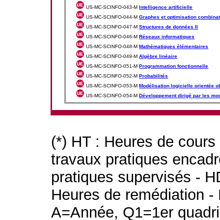
US-MC-SCINFO-043-M
Intelligence artificielle
US-MC-SCINFO-044-M
Graphes et optimisation combinat
US-MC-SCINFO-047-M
Structures de données II
US-MC-SCINFO-046-M
Réseaux informatiques
US-MC-SCINFO-048-M
Mathématiques élémentaires
US-MC-SCINFO-049-M
Algèbre linéaire
US-MC-SCINFO-051-M
Programmation fonctionnelle
US-MC-SCINFO-052-M
Probabilités
US-MC-SCINFO-053-M
Modélisation logicielle orientée o
US-MC-SCINFO-054-M
Développement dirigé par les mo
(*) HT : Heures de cours
travaux pratiques encad
pratiques supervisés - H
Heures de remédiation - 
A=Année, Q1=1er quadri