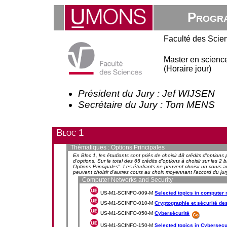
Progra
Faculté des Scie
Master en science
(Horaire jour)
Président du Jury : Jef WIJSEN
Secrétaire du Jury : Tom MENS
Bloc 1
Thématiques : Options Principales
En Bloc 1, les étudiants sont priés de choisir 48 crédits d'options
d'options. Sur le total des 65 crédits d'options à choisir sur les 
Options Principales". Les étudiants ne peuvent choisir un cours au 
peuvent choisir d'autres cours au choix moyennant l'accord du jur
Computer Networks and Security
US-M1-SCINFO-009-M
Selected topics in computer
US-M1-SCINFO-010-M
Cryptographie et sécurité d
US-M1-SCINFO-050-M
Cybersécurité
US-M1-SCINFO-150-M
Selected topics in Cybersecu