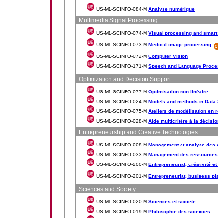
US-M1-SCINFO-084-M
Analyse numérique
Multimedia Signal Processing
US-M1-SCINFO-074-M
Visual processing and smar
US-M1-SCINFO-073-M
Medical image processing
US-M1-SCINFO-072-M
Computer Vision
US-M1-SCINFO-171-M
Speech and Language Proce
Optimization and Decision Support
US-M1-SCINFO-077-M
Optimisation non linéaire
US-M1-SCINFO-024-M
Models and methods in Data
US-M1-SCINFO-075-M
Ateliers de modélisation en 
US-M1-SCINFO-028-M
Aide multicritère à la décisio
Entrepreneurship and Creative Technologies
US-M1-SCINFO-008-M
Management et analyse des 
US-M1-SCINFO-033-M
Management des ressources
US-M1-SCINFO-200-M
Entrepreneuriat, créativité e
US-M1-SCINFO-201-M
Entrepreneuriat, business pla
Sciences and Society
US-M1-SCINFO-020-M
Sciences et société
US-M1-SCINFO-019-M
Philosophie des sciences