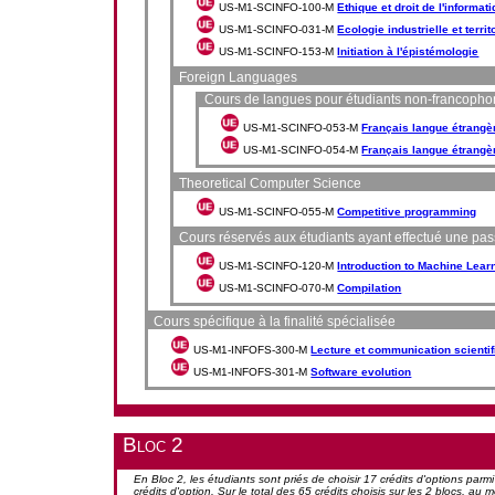
US-M1-SCINFO-100-M
Ethique et droit de l'informat
US-M1-SCINFO-031-M
Ecologie industrielle et territ
US-M1-SCINFO-153-M
Initiation à l'épistémologie
Foreign Languages
Cours de langues pour étudiants non-francoph
US-M1-SCINFO-053-M
Français langue étrangèr
US-M1-SCINFO-054-M
Français langue étrangèr
Theoretical Computer Science
US-M1-SCINFO-055-M
Competitive programming
Cours réservés aux étudiants ayant effectué une pa
US-M1-SCINFO-120-M
Introduction to Machine Lear
US-M1-SCINFO-070-M
Compilation
Cours spécifique à la finalité spécialisée
US-M1-INFOFS-300-M
Lecture et communication scientif
US-M1-INFOFS-301-M
Software evolution
Bloc 2
En Bloc 2, les étudiants sont priés de choisir 17 crédits d'options par
crédits d'option. Sur le total des 65 crédits choisis sur les 2 blocs, a