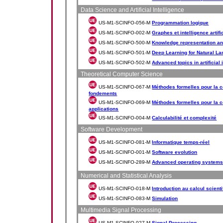
Data Science and Artificial Intelligence
US-M1-SCINFO-056-M
Programmation logique
US-M1-SCINFO-002-M
Graphes et intelligence artifi
US-M1-SCINFO-500-M
Knowledge representation a
US-M1-SCINFO-501-M
Deep Learning for Natural 
US-M1-SCINFO-502-M
Advanced topics in artificial 
Theoretical Computer Science
US-M1-SCINFO-067-M
Méthodes formelles pour la 
fondements
US-M1-SCINFO-069-M
Méthodes formelles pour la 
applications
US-M1-SCINFO-004-M
Calculabilité et complexité
Software Development
US-M1-SCINFO-081-M
Informatique temps-réel
US-M1-SCINFO-001-M
Software evolution
US-M1-SCINFO-289-M
Advanced operating system
Numerical and Statistical Analysis
US-M1-SCINFO-018-M
Introduction au calcul scienti
US-M1-SCINFO-083-M
Simulation
Multimedia Signal Processing
US-M1-SCINFO-027-M
Signal Processing