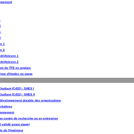
oppement
1
2
1
2
re 1
re 2
drijfsleven 1
drijfsleven 2
ion du TFE en anglais
séjour d'études ou stage
tudiant (CrEE) - SHES I
tudiant (CrEE) - SHES II
 développement durable des organisations
réatives
ironnement
n centre de recherche ou en entreprise
l validé avant stage)
e de l'Ingénieur