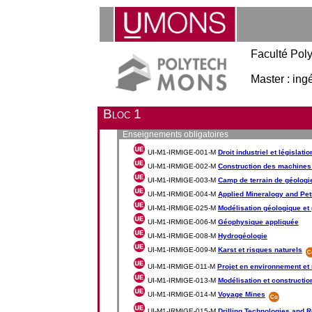
Faculté Pol
Master : ing
Bloc 1
Enseignements obligatoires
UI-M1-IRMIGE-001-M
Droit industriel et législati
UI-M1-IRMIGE-002-M
Construction des machines 
UI-M1-IRMIGE-003-M
Camp de terrain de géologi
UI-M1-IRMIGE-004-M
Applied Mineralogy and Pe
UI-M1-IRMIGE-025-M
Modélisation géologique et 
UI-M1-IRMIGE-006-M
Géophysique appliquée
UI-M1-IRMIGE-008-M
Hydrogéologie
UI-M1-IRMIGE-009-M
Karst et risques naturels
UI-M1-IRMIGE-011-M
Projet en environnement et 
UI-M1-IRMIGE-013-M
Modélisation et constructi
UI-M1-IRMIGE-014-M
Voyage Mines
UI-M1-IRMIGE-015-M
Drilling Technologies and 