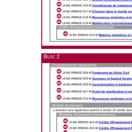
UI-M1-IRMIGE-016-M
Compléments de traitement
UI-M1-IRMIGE-017-M
S'insérer dans le monde pr
UI-M1-IRMIGE-018-M
Ressources minérales et é
UI-M1-IRMIGE-019-M
Modélisation hydrogéologi
Unités d'enseignement transitoires
UI-M1-IRMIGE-010-M
Matières premières et
Bloc 2
Enseignements obligatoires
UI-M2-IRMIGE-004-M
Fondement du Génie Civil
UI-M2-IRMIGE-005-M
Seminars of Applied Geolo
UI-M2-IRMIGE-006-M
Caractérisation et traitemen
UI-M2-IRMIGE-007-M
Projet de planification et o
UI-M2-IRMIGE-010-M
Ressources minérales et é
Module d'ouverture
L'étudiant sera également amené à choisir 15 crédits da
Modules d'ouverture internationaux
UI-M2-IRMIGE-401-M
Crédits d'Engagement Et
UI-M2-IRMIGE-402-M
Crédits d'Engagement Et