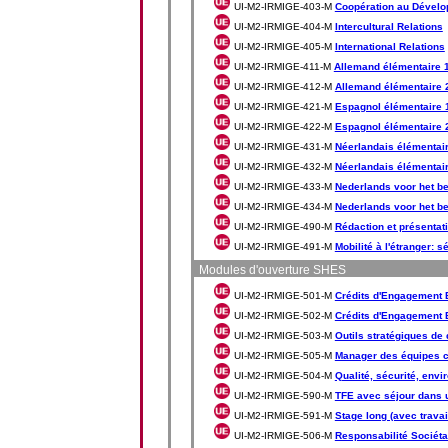
UI-M2-IRMIGE-403-M
Coopération au Dével
UI-M2-IRMIGE-404-M
Intercultural Relations
UI-M2-IRMIGE-405-M
International Relations
UI-M2-IRMIGE-411-M
Allemand élémentaire 
UI-M2-IRMIGE-412-M
Allemand élémentaire 
UI-M2-IRMIGE-421-M
Espagnol élémentaire 
UI-M2-IRMIGE-422-M
Espagnol élémentaire 
UI-M2-IRMIGE-431-M
Néerlandais élémentai
UI-M2-IRMIGE-432-M
Néerlandais élémentai
UI-M2-IRMIGE-433-M
Nederlands voor het be
UI-M2-IRMIGE-434-M
Nederlands voor het be
UI-M2-IRMIGE-490-M
Rédaction et présentat
UI-M2-IRMIGE-491-M
Mobilité à l'étranger: 
Modules d'ouverture SHES
UI-M2-IRMIGE-501-M
Crédits d'Engagement E
UI-M2-IRMIGE-502-M
Crédits d'Engagement E
UI-M2-IRMIGE-503-M
Outils stratégiques de
UI-M2-IRMIGE-505-M
Manager des équipes c
UI-M2-IRMIGE-504-M
Qualité, sécurité, env
UI-M2-IRMIGE-590-M
TFE avec séjour dans u
UI-M2-IRMIGE-591-M
Stage long (avec travai
UI-M2-IRMIGE-506-M
Responsabilité Sociétal