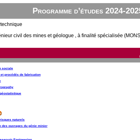
Programme d’études 2024-202
ytechnique
énieur civil des mines et géologue , à finalité spécialisée (MONS
on sociale
et procédés de fabrication
e
trography
géostatistique
risques naturels
on des ouvrages du génie minier
Reservoir Engineering