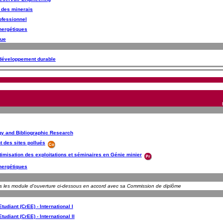
 des minerais
ofessionnel
nergétiques
que
 développement durable
gy and Bibliographic Research
t des sites pollués
ptimisation des exploitations et séminaires en Génie minier
nergétiques
ns les module d'ouverture ci-dessous en accord avec sa Commission de diplôme
udiant (CrEE) - International I
udiant (CrEE) - International II