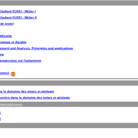
udiant (CrEE) - Métier I
udiant (CrEE) - Métier II
de projet
ificielle
logique et durable
ement and Analysis. Principles and applications
ing
souterrains sur l'urbanisme
nomics
ns le domaine des mines et géologie
ancées dans le domaine des mines et géologie
francophones
1
2