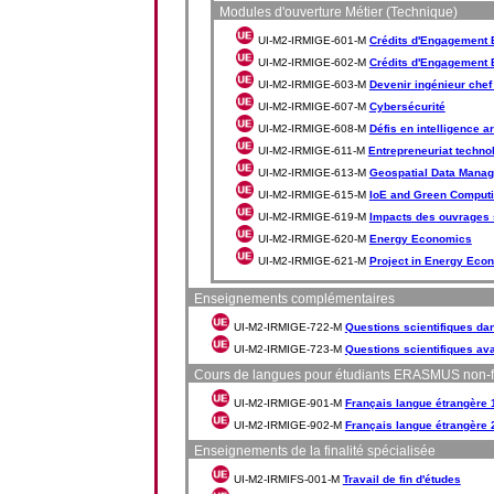
Modules d'ouverture Métier (Technique)
UI-M2-IRMIGE-601-M
Crédits d'Engagement Et
UI-M2-IRMIGE-602-M
Crédits d'Engagement Et
UI-M2-IRMIGE-603-M
Devenir ingénieur chef 
UI-M2-IRMIGE-607-M
Cybersécurité
UI-M2-IRMIGE-608-M
Défis en intelligence art
UI-M2-IRMIGE-611-M
Entrepreneuriat techno
UI-M2-IRMIGE-613-M
Geospatial Data Manag
UI-M2-IRMIGE-615-M
IoE and Green Comput
UI-M2-IRMIGE-619-M
Impacts des ouvrages 
UI-M2-IRMIGE-620-M
Energy Economics
UI-M2-IRMIGE-621-M
Project in Energy Eco
Enseignements complémentaires
UI-M2-IRMIGE-722-M
Questions scientifiques da
UI-M2-IRMIGE-723-M
Questions scientifiques av
Cours de langues pour étudiants ERASMUS non-
UI-M2-IRMIGE-901-M
Français langue étrangère 
UI-M2-IRMIGE-902-M
Français langue étrangère 
Enseignements de la finalité spécialisée
UI-M2-IRMIFS-001-M
Travail de fin d'études