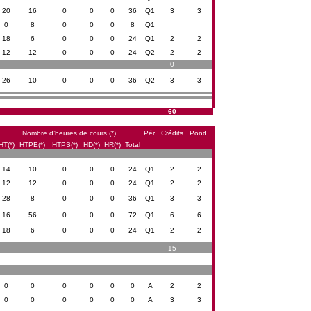
20
16
0
0
0
36
Q1
3
3
0
8
0
0
0
8
Q1
18
6
0
0
0
24
Q1
2
2
12
12
0
0
0
24
Q2
2
2
0
26
10
0
0
0
36
Q2
3
3
60
Nombre d’heures de cours (*)
Pér.
Crédits
Pond.
HT(*)
HTPE(*)
HTPS(*)
HD(*)
HR(*)
Total
14
10
0
0
0
24
Q1
2
2
12
12
0
0
0
24
Q1
2
2
28
8
0
0
0
36
Q1
3
3
16
56
0
0
0
72
Q1
6
6
18
6
0
0
0
24
Q1
2
2
15
0
0
0
0
0
0
A
2
2
0
0
0
0
0
0
A
3
3