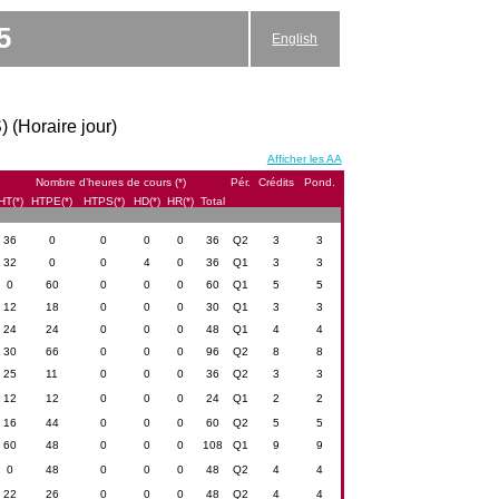
5
English
) (Horaire jour)
Afficher les AA
Nombre d’heures de cours (*)
Pér.
Crédits
Pond.
HT(*)
HTPE(*)
HTPS(*)
HD(*)
HR(*)
Total
36
0
0
0
0
36
Q2
3
3
32
0
0
4
0
36
Q1
3
3
0
60
0
0
0
60
Q1
5
5
12
18
0
0
0
30
Q1
3
3
24
24
0
0
0
48
Q1
4
4
30
66
0
0
0
96
Q2
8
8
25
11
0
0
0
36
Q2
3
3
12
12
0
0
0
24
Q1
2
2
16
44
0
0
0
60
Q2
5
5
60
48
0
0
0
108
Q1
9
9
0
48
0
0
0
48
Q2
4
4
22
26
0
0
0
48
Q2
4
4