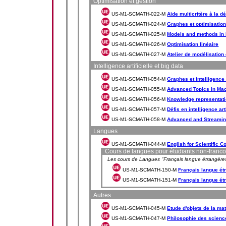
Optimisation et gestion
US-M1-SCMATH-022-M
Aide multicritère à la d
US-M1-SCMATH-024-M
Graphes et optimisatio
US-M1-SCMATH-025-M
Models and methods in
US-M1-SCMATH-026-M
Optimisation linéaire
US-M1-SCMATH-027-M
Atelier de modélisatio
Intelligence artificielle et big data
US-M1-SCMATH-054-M
Graphes et intelligence a
US-M1-SCMATH-055-M
Advanced Topics in Mac
US-M1-SCMATH-056-M
Knowledge representati
US-M1-SCMATH-057-M
Défis en intelligence arti
US-M1-SCMATH-058-M
Advanced and Streamin
Langues
US-M1-SCMATH-044-M
English for Scientific 
Cours de langues pour étudiants non-fran
Les cours de Langues "Français langue étrangères 
US-M1-SCMATH-150-M
Français langue ét
US-M1-SCMATH-151-M
Français langue ét
Autres
US-M1-SCMATH-045-M
Etude d'objets de la m
US-M1-SCMATH-047-M
Philosophie des scienc