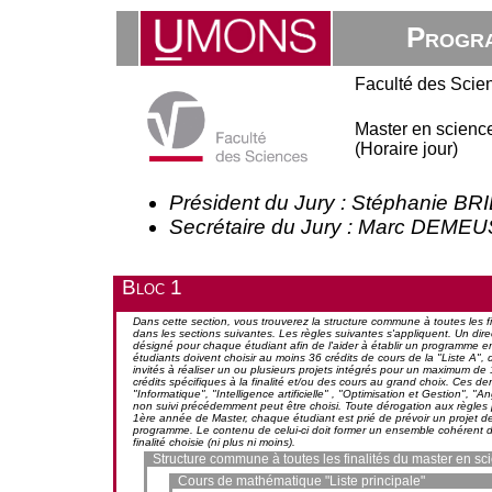
Progra
Faculté des Scie
Master en scienc
(Horaire jour)
Président du Jury : Stéphanie B
Secrétaire du Jury : Marc DEME
Bloc 1
Dans cette section, vous trouverez la structure commune à toutes les fi
dans les sections suivantes. Les règles suivantes s'appliquent. Un
désigné pour chaque étudiant afin de l'aider à établir un programme en
étudiants doivent choisir au moins 36 crédits de cours de la "Liste A", 
invités à réaliser un ou plusieurs projets intégrés pour un maximum de 
crédits spécifiques à la finalité et/ou des cours au grand choix. Ces de
"Informatique", "Intelligence artificielle" , "Optimisation et Gestion", "
non suivi précédemment peut être choisi. Toute dérogation aux règles 
1ère année de Master, chaque étudiant est prié de prévoir un projet d
programme. Le contenu de celui-ci doit former un ensemble cohérent d'act
finalité choisie (ni plus ni moins).
Structure commune à toutes les finalités du master en s
Cours de mathématique "Liste principale"