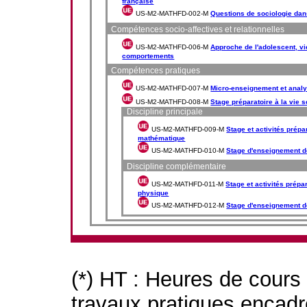
française
US-M2-MATHFD-002-M
Questions de sociologie dan
Compétences socio-affectives et relationnelles
US-M2-MATHFD-006-M
Approche de l'adolescent, vi
comportements
Compétences pratiques
US-M2-MATHFD-007-M
Micro-enseignement et anal
US-M2-MATHFD-008-M
Stage préparatoire à la vie s
Discipline principale
US-M2-MATHFD-009-M
Stage et activités prépa
mathématique
US-M2-MATHFD-010-M
Stage d'enseignement d
Discipline complémentaire
US-M2-MATHFD-011-M
Stage et activités prépa
physique
US-M2-MATHFD-012-M
Stage d'enseignement d
(*) HT : Heures de cours
travaux pratiques encad