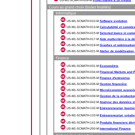
US-M1-SCMATH-009-M
Projet intégré à 18 crédits
Cours au grand choix (toutes finalités)
Informatique
US-M1-SCMATH-010-M
Software evolution
US-M1-SCMATH-013-M
Calculabilité et complex
US-M1-SCMATH-015-M
Selected topics in com
US-M1-SCMATH-017-M
Aide multicritère à la d
US-M1-SCMATH-019-M
Graphes et optimisatio
US-M1-SCMATH-021-M
Atelier de modélisation
Finance
US-M1-SCMATH-031-M
Econométrie
US-M1-SCMATH-034-M
Financial Markets and 
US-M1-SCMATH-035-M
Finance d'entreprise
US-M1-SCMATH-036-M
Gestion financière
US-M1-SCMATH-038-M
Microéconomie avancé
US-M1-SCMATH-039-M
Gestion de la productio
US-M1-SCMATH-042-M
Analyse des données st
US-M1-SCMATH-132-M
Entrepreneuriat, busines
US-M1-SCMATH-133-M
Entrepreneuriat, créativ
US-M1-SCMATH-141-M
Produits financiers dér
US-M1-SCMATH-200-M
International Finance