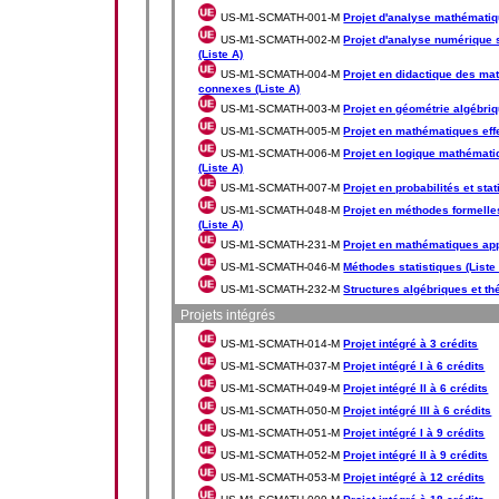
US-M1-SCMATH-001-M
Projet d'analyse mathématiqu
US-M1-SCMATH-002-M
Projet d'analyse numérique s
(Liste A)
US-M1-SCMATH-004-M
Projet en didactique des ma
connexes (Liste A)
US-M1-SCMATH-003-M
Projet en géométrie algébriq
US-M1-SCMATH-005-M
Projet en mathématiques effe
US-M1-SCMATH-006-M
Projet en logique mathématiq
(Liste A)
US-M1-SCMATH-007-M
Projet en probabilités et stat
US-M1-SCMATH-048-M
Projet en méthodes formelle
(Liste A)
US-M1-SCMATH-231-M
Projet en mathématiques app
US-M1-SCMATH-046-M
Méthodes statistiques (Liste
US-M1-SCMATH-232-M
Structures algébriques et th
Projets intégrés
US-M1-SCMATH-014-M
Projet intégré à 3 crédits
US-M1-SCMATH-037-M
Projet intégré I à 6 crédits
US-M1-SCMATH-049-M
Projet intégré II à 6 crédits
US-M1-SCMATH-050-M
Projet intégré III à 6 crédits
US-M1-SCMATH-051-M
Projet intégré I à 9 crédits
US-M1-SCMATH-052-M
Projet intégré II à 9 crédits
US-M1-SCMATH-053-M
Projet intégré à 12 crédits