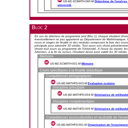
US-M1-SCMATH-060-M
Didactique de l'analyse
université
Bloc 2
En sus du directeur de programme (voir Bloc 1), chaque étudiant choisi
éventuellement ne pas appartenir au Département de Mathématique. Outr
cours et stages de finalité et des modules composant la liste des cour
principale pour atteindre 30 crédits. Tout cours non choisi précédemme
choisir tout cours au programme de l'Université. A l'issue du master, le
Attention, à la fin du cursus, l'étudiant devra avoir validé les 30 crédits 
Mémoire
US-M2-SCMATH-001-M
Mémoire
Cours spécifiques à la finalité didactique
Compétences pédagogiques
US-M2-MATHFD-003-M
Evaluation scolaire
Discipline principale
US-M2-MATHFD-004-M
Séminaires de méthodol
Discipline complémentaire
US-M2-MATHFD-005-M
Séminaires de méthodol
Compétences socioculturelles et neutralité de l'ens
US-M2-MATHFD-001-M
Organisation de l'enseigne