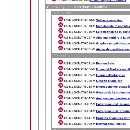
US-M1-SCMATH-009-M
Projet intégré à 18 crédits
Cours au grand choix (toutes finalités)
Informatique
US-M1-SCMATH-010-M
Software evolution
US-M1-SCMATH-013-M
Calculabilité et complex
US-M1-SCMATH-015-M
Selected topics in com
US-M1-SCMATH-017-M
Aide multicritère à la d
US-M1-SCMATH-019-M
Graphes et optimisatio
US-M1-SCMATH-021-M
Atelier de modélisation
Finance
US-M1-SCMATH-031-M
Econométrie
US-M1-SCMATH-034-M
Financial Markets and 
US-M1-SCMATH-035-M
Finance d'entreprise
US-M1-SCMATH-036-M
Gestion financière
US-M1-SCMATH-038-M
Microéconomie avancé
US-M1-SCMATH-039-M
Gestion de la productio
US-M1-SCMATH-042-M
Analyse des données st
US-M1-SCMATH-132-M
Entrepreneuriat, busines
US-M1-SCMATH-133-M
Entrepreneuriat, créativ
US-M1-SCMATH-141-M
Produits financiers dér
US-M1-SCMATH-200-M
International Finance