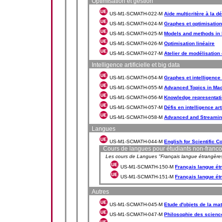
Optimisation et gestion
US-M1-SCMATH-022-M
Aide multicritère à la d
US-M1-SCMATH-024-M
Graphes et optimisatio
US-M1-SCMATH-025-M
Models and methods in
US-M1-SCMATH-026-M
Optimisation linéaire
US-M1-SCMATH-027-M
Atelier de modélisatio
Intelligence artificielle et big data
US-M1-SCMATH-054-M
Graphes et intelligence a
US-M1-SCMATH-055-M
Advanced Topics in Mac
US-M1-SCMATH-056-M
Knowledge representati
US-M1-SCMATH-057-M
Défis en intelligence arti
US-M1-SCMATH-058-M
Advanced and Streamin
Langues
US-M1-SCMATH-044-M
English for Scientific 
Cours de langues pour étudiants non-fran
Les cours de Langues "Français langue étrangères 
US-M1-SCMATH-150-M
Français langue ét
US-M1-SCMATH-151-M
Français langue ét
Autres
US-M1-SCMATH-045-M
Etude d'objets de la m
US-M1-SCMATH-047-M
Philosophie des scienc