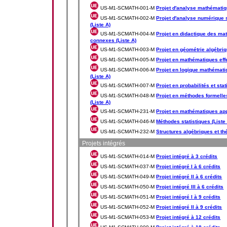
US-M1-SCMATH-001-M
Projet d'analyse mathématiqu
US-M1-SCMATH-002-M
Projet d'analyse numérique s
(Liste A)
US-M1-SCMATH-004-M
Projet en didactique des ma
connexes (Liste A)
US-M1-SCMATH-003-M
Projet en géométrie algébriq
US-M1-SCMATH-005-M
Projet en mathématiques effe
US-M1-SCMATH-006-M
Projet en logique mathématiq
(Liste A)
US-M1-SCMATH-007-M
Projet en probabilités et stat
US-M1-SCMATH-048-M
Projet en méthodes formelle
(Liste A)
US-M1-SCMATH-231-M
Projet en mathématiques app
US-M1-SCMATH-046-M
Méthodes statistiques (Liste
US-M1-SCMATH-232-M
Structures algébriques et th
Projets intégrés
US-M1-SCMATH-014-M
Projet intégré à 3 crédits
US-M1-SCMATH-037-M
Projet intégré I à 6 crédits
US-M1-SCMATH-049-M
Projet intégré II à 6 crédits
US-M1-SCMATH-050-M
Projet intégré III à 6 crédits
US-M1-SCMATH-051-M
Projet intégré I à 9 crédits
US-M1-SCMATH-052-M
Projet intégré II à 9 crédits
US-M1-SCMATH-053-M
Projet intégré à 12 crédits