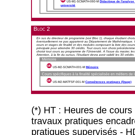
US-M1-SCMATH-060-M
Didactique de l'analyse
université
Bloc 2
En sus du directeur de programme (voir Bloc 1), chaque étudiant choisi
éventuellement ne pas appartenir au Département de Mathématique. Outr
cours et stages de finalité et des modules composant la liste des cour
principale pour atteindre 30 crédits. Tout cours non choisi précédemme
choisir tout cours au programme de l'Université. A l'issue du master, le
Attention, à la fin du cursus, l'étudiant devra avoir validé les 30 crédits 
Mémoire
US-M2-SCMATH-001-M
Mémoire
Cours spécifiques à la finalité spécialisée en métiers de 
US-M2-MATFSF-001-M
Compétences pratiques (Stage)
(*) HT : Heures de cours
travaux pratiques encad
pratiques supervisés - H