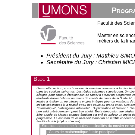
Progra
Faculté des Scie
Master en science
métiers de la fin
Président du Jury : Matthieu SIM
Secrétaire du Jury : Christian M
Bloc 1
Dans cette section, vous trouverez la structure commune à toutes les fi
dans les sections suivantes. Les règles suivantes s'appliquent. Un
désigné pour chaque étudiant afin de l'aider à établir un programme en
étudiants doivent choisir au moins 36 crédits de cours de la "Liste A", 
invités à réaliser un ou plusieurs projets intégrés pour un maximum de 
crédits spécifiques à la finalité et/ou des cours au grand choix. Ces de
"Informatique", "Intelligence artificielle" , "Optimisation et Gestion", "
non suivi précédemment peut être choisi. Toute dérogation aux règles 
1ère année de Master, chaque étudiant est prié de prévoir un projet d
programme. Le contenu de celui-ci doit former un ensemble cohérent d'act
finalité choisie (ni plus ni moins).
Structure commune à toutes les finalités du master en s
Cours de mathématique "Liste principale"