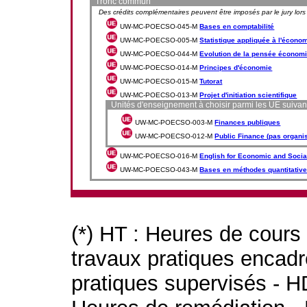
Tronc commun
Des crédits complémentaires peuvent être imposés par le jury lors 
UW-MC-POECSO-045-M
Bases en comptabilité
UW-MC-POECSO-005-M
Statistique appliquée à l'économ
UW-MC-POECSO-044-M
Evolution de la pensée économi
UW-MC-POECSO-014-M
Principes d'économie
UW-MC-POECSO-015-M
Tutorat
UW-MC-POECSO-013-M
Projet d'initiation scientifique
Unités d'enseignement à choisir parmi les UE suivant
UW-MC-POECSO-003-M
Finances publiques
UW-MC-POECSO-012-M
Public Finance (pas organi
UW-MC-POECSO-016-M
English for Economic and Socia
UW-MC-POECSO-043-M
Bases en méthodes quantitativ
(*) HT : Heures de cours
travaux pratiques encad
pratiques supervisés - H