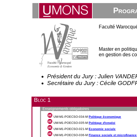
Progra
Faculté Warocqué
Master en politiqu
en gestion des col
Président du Jury : Julien VAN
Secrétaire du Jury : Cécile GOD
Bloc 1
Enseignements obligatoires
UW-M1-POECSO-034-M
Politique économique
UW-M1-POECSO-035-M
Politique d'emploi
UW-M1-POECSO-021-M
Economie sociale
UW-M1-POECSO-036-M
Finance sociale et microfinance