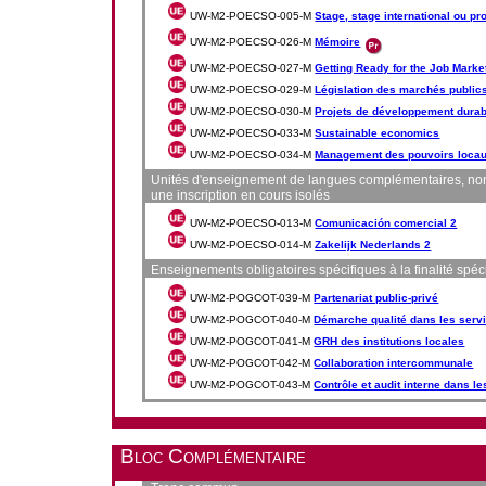
UW-M2-POECSO-005-M
Stage, stage international ou pr
UW-M2-POECSO-026-M
Mémoire
UW-M2-POECSO-027-M
Getting Ready for the Job Marke
UW-M2-POECSO-029-M
Législation des marchés public
UW-M2-POECSO-030-M
Projets de développement durab
UW-M2-POECSO-033-M
Sustainable economics
UW-M2-POECSO-034-M
Management des pouvoirs loca
Unités d'enseignement de langues complémentaires, non ob
une inscription en cours isolés
UW-M2-POECSO-013-M
Comunicación comercial 2
UW-M2-POECSO-014-M
Zakelijk Nederlands 2
Enseignements obligatoires spécifiques à la finalité spécia
UW-M2-POGCOT-039-M
Partenariat public-privé
UW-M2-POGCOT-040-M
Démarche qualité dans les serv
UW-M2-POGCOT-041-M
GRH des institutions locales
UW-M2-POGCOT-042-M
Collaboration intercommunale
UW-M2-POGCOT-043-M
Contrôle et audit interne dans l
Bloc Complémentaire