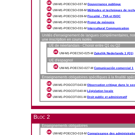
UW-M1-POECSO-037-M
Gouvernance publique
UW-M1-POECSO-038-M
Méthodes et techniques de rec
UW-M1-POECSO-039-M
Fiscalité - TVA et ISOC
UW-M1-POECSO-020-M
Projet de mémoire
UW-M1-POECSO-031-M
Intercultural Communication
Unités d'enseignement de langues complémentaires, non ob
une inscription en cours isolés
UE de néerlandais - Choisir entre Q1 ou Q2
UW-M1-POECSO-025-M
Zakelijk Nederlands 1 (Q1)
UE d'espagnol
UW-M1-POECSO-027-M
Comunicación comercial 1
Enseignements obligatoires spécifiques à la finalité spécia
UW-M1-POGCOT-043-M
Observation critique dans le sec
UW-M1-POGCOT-040-M
Législation locale
UW-M1-POGCOT-001-M
Droit public et administratif
Bloc 2
Enseignements obligatoires
UW-M2-POECSO-018-M
Connaissance des administrati