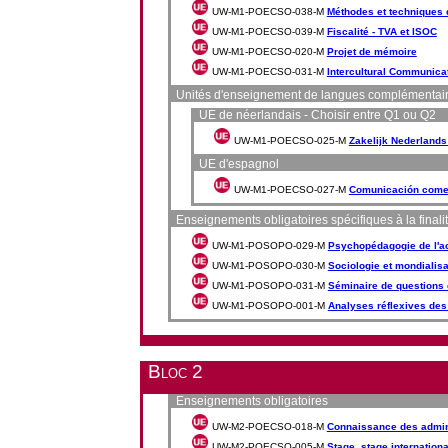
UW-M1-POECSO-038-M
Méthodes et techniques 
UW-M1-POECSO-039-M
Fiscalité - TVA et ISOC
UW-M1-POECSO-020-M
Projet de mémoire
UW-M1-POECSO-031-M
Intercultural Communica
Unités d'enseignement de langues complémentaires, 
UE de néerlandais - Choisir entre Q1 ou Q2
UW-M1-POECSO-025-M
Zakelijk Nederlands
UE d'espagnol
UW-M1-POECSO-027-M
Comunicación comer
Enseignements obligatoires spécifiques à la finali
UW-M1-POSOPO-029-M
Psychopédagogie de l'ac
UW-M1-POSOPO-030-M
Sociologie et mondialisa
UW-M1-POSOPO-031-M
Séminaire de questions 
UW-M1-POSOPO-001-M
Analyses réflexives des 
Bloc 2
Enseignements obligatoires
UW-M2-POECSO-018-M
Connaissance des admini
UW-M2-POECSO-005-M
Stage, stage internationa