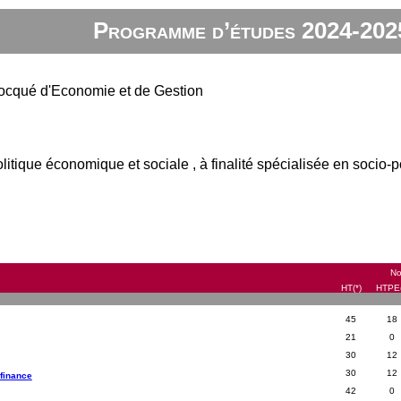
Programme d’études 2024-202
ocqué d'Economie et de Gestion
litique économique et sociale , à finalité spécialisée en socio-
No
HT(*)
HTPE(
45
18
21
0
30
12
30
12
ofinance
42
0