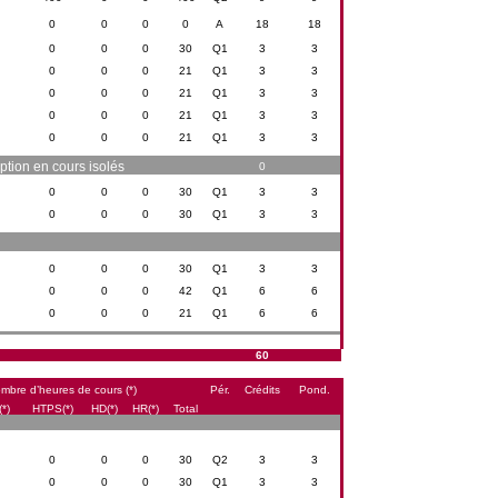
0
0
0
0
A
18
18
0
0
0
30
Q1
3
3
0
0
0
21
Q1
3
3
0
0
0
21
Q1
3
3
0
0
0
21
Q1
3
3
0
0
0
21
Q1
3
3
ption en cours isolés
0
0
0
0
30
Q1
3
3
0
0
0
30
Q1
3
3
0
0
0
30
Q1
3
3
0
0
0
42
Q1
6
6
0
0
0
21
Q1
6
6
60
mbre d’heures de cours (*)
Pér.
Crédits
Pond.
*)
HTPS(*)
HD(*)
HR(*)
Total
0
0
0
30
Q2
3
3
0
0
0
30
Q1
3
3