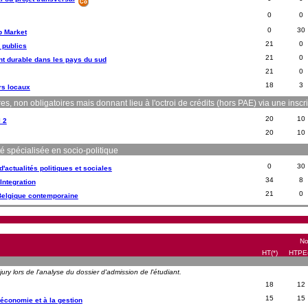
0
0
0
30
b Market
21
0
 publics
21
0
t durable dans les pays du sud
21
0
18
3
s locaux
non obligatoires mais donnant lieu à l'octroi de crédits (hors PAE) via une inscri
20
10
 2
20
10
té spécialisée en socio-politique
0
30
'actualités politiques et sociales
34
8
ntegration
21
0
 Belgique contemporaine
No
HT(*)
HTPE(
ry lors de l'analyse du dossier d'admission de l'étudiant.
18
12
15
15
'économie et à la gestion