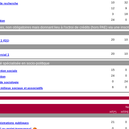
10
32
de recherche
12
9
3
18
24
0
tion
non obligatoires mais donnant lieu à l'octroi de crédits (hors PAE) via une inscri
20
10
 1 (Q1)
20
10
cial 1
té spécialisée en socio-politique
15
0
tion sociale
24
0
tion
0
24
de sociologie
6
0
milieux sociaux et associatifs
No
HT(*)
HTPE(
21
0
strations publiques
0
0
l ou projet transversal