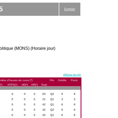
5
English
politique (MONS) (Horaire jour)
Afficher les AA
mbre d’heures de cours (*)
Pér.
Crédits
Pond.
*)
HTPS(*)
HD(*)
HR(*)
Total
0
0
0
63
Q2
9
9
0
0
0
21
Q1
3
3
0
0
0
42
Q1
6
6
0
0
0
42
Q2
6
6
0
0
0
42
Q1
6
6