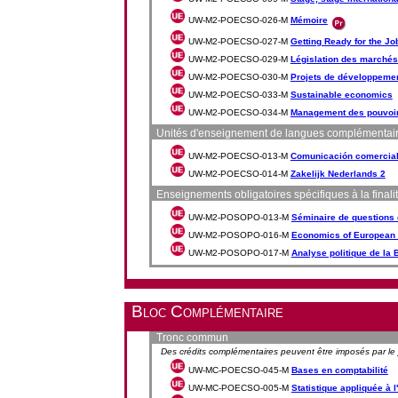
UW-M2-POECSO-026-M
Mémoire
UW-M2-POECSO-027-M
Getting Ready for the Jo
UW-M2-POECSO-029-M
Législation des marchés
UW-M2-POECSO-030-M
Projets de développemen
UW-M2-POECSO-033-M
Sustainable economics
UW-M2-POECSO-034-M
Management des pouvoir
Unités d'enseignement de langues complémentaires, 
UW-M2-POECSO-013-M
Comunicación comercial
UW-M2-POECSO-014-M
Zakelijk Nederlands 2
Enseignements obligatoires spécifiques à la finali
UW-M2-POSOPO-013-M
Séminaire de questions d
UW-M2-POSOPO-016-M
Economics of European I
UW-M2-POSOPO-017-M
Analyse politique de la
Bloc Complémentaire
Tronc commun
Des crédits complémentaires peuvent être imposés par le ju
UW-MC-POECSO-045-M
Bases en comptabilité
UW-MC-POECSO-005-M
Statistique appliquée à l