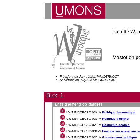
Faculté War
Master en po
Président du Jury : Julien VANDERNOOT
Secrétaire du Jury : Cécile GODFROID
Bloc 1
Enseignements obligatoires
UW-M1-POECSO-034-M
Politique économique
UW-M1-POECSO-035-M
Politique d'emploi
UW-M1-POECSO-021-M
Economie sociale
UW-M1-POECSO-036-M
Finance sociale et micr
UW-M1-POECSO-037-M
Gouvernance publique