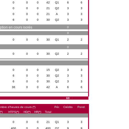
0
0
0
42
Q1
6
6
0
0
0
21
Q2
3
3
0
0
0
21
A
3
3
6
0
0
30
Q2
3
3
ption en cours isolés
0
0
0
0
0
30
Q1
2
2
0
0
0
0
30
Q2
2
2
0
0
0
15
Q2
3
3
6
0
0
30
Q2
3
3
6
0
0
30
Q2
3
3
36
0
0
42
A
6
6
60
mbre d’heures de cours (*)
Pér.
Crédits
Pond.
*)
HTPS(*)
HD(*)
HR(*)
Total
0
0
0
21
Q1
3
3
400
0
0
400
Q2
9
9