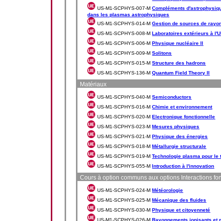
US-M1-SCPHYS-007-M
Compléments d'astrophysiqu
dans les plasmas astrophysiques
US-M1-SCPHYS-014-M
Gestion de sources de rayo
US-M1-SCPHYS-008-M
Laboratoires extérieurs à l
US-M1-SCPHYS-006-M
Physique nucléaire II
US-M1-SCPHYS-009-M
Solitons
US-M1-SCPHYS-015-M
Structure des hadrons
US-M1-SCPHYS-136-M
Quantum Field Theory II
Matériaux
US-M1-SCPHYS-040-M
Semiconductors
US-M1-SCPHYS-016-M
Chimie et environnement
US-M1-SCPHYS-020-M
Electronique fonctionnelle
US-M1-SCPHYS-023-M
Mesures physiques
US-M1-SCPHYS-021-M
Physique des énergies
US-M1-SCPHYS-018-M
Métallurgie structurale
US-M1-SCPHYS-019-M
Technologie plasma pour le 
US-M1-SCPHYS-055-M
Introduction à l'innovation
Cours à option communs aux options Interactions fo
US-M1-SCPHYS-024-M
Météorologie
US-M1-SCPHYS-025-M
Mécanique des fluides
US-M1-SCPHYS-030-M
Physique et citoyenneté
US-M1-SCPHYS-026-M
Rayonnements ionisants et 