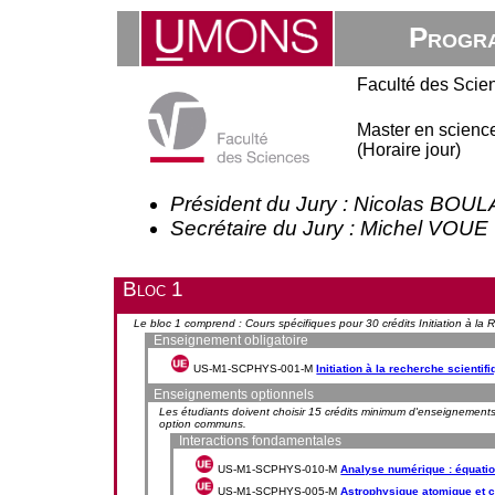
Progra
Faculté des Scie
Master en science
(Horaire jour)
Président du Jury : Nicolas BO
Secrétaire du Jury : Michel VOUE
Bloc 1
Le bloc 1 comprend : Cours spécifiques pour 30 crédits Initiation à la
Enseignement obligatoire
US-M1-SCPHYS-001-M
Initiation à la recherche scientif
Enseignements optionnels
Les étudiants doivent choisir 15 crédits minimum d'enseignements 
option communs.
Interactions fondamentales
US-M1-SCPHYS-010-M
Analyse numérique : équation
US-M1-SCPHYS-005-M
Astrophysique atomique et 