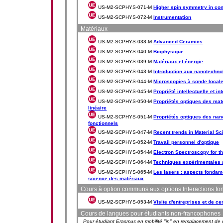
US-M2-SCPHYS-071-M
Higher spin symmetry in con
US-M2-SCPHYS-072-M
Instrumentation
Matériaux
US-M2-SCPHYS-038-M
Advanced Ceramics
US-M2-SCPHYS-040-M
Biophysique
US-M2-SCPHYS-039-M
Matériaux et énergie
US-M2-SCPHYS-043-M
Introduction aux nanotechno
US-M2-SCPHYS-044-M
Microscopies à sonde local
US-M2-SCPHYS-045-M
Propriété intellectuelle et in
US-M2-SCPHYS-050-M
Propriétés optiques des mat
linéaire
US-M2-SCPHYS-051-M
Propriétés optiques des nan
fonctionnels
US-M2-SCPHYS-047-M
Recent trends in Material S
US-M2-SCPHYS-052-M
Travail personnel d'optique
US-M2-SCPHYS-054-M
Electron Spectroscopy for t
US-M2-SCPHYS-064-M
Techniques expérimentales 
US-M2-SCPHYS-065-M
Les lasers : aspects fondame
science des matériaux
Cours à option communs aux options Interactions fo
US-M2-SCPHYS-053-M
Visite d'entreprises et de c
Cours de langues pour étudiants non-francophones
Pour étudiant Erasmus en mobilité "in" en remplacement de c