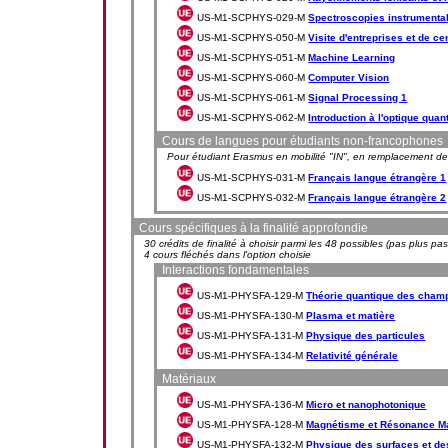
US-M1-SCPHYS-029-M
Spectroscopies instrumental
US-M1-SCPHYS-050-M
Visite d'entreprises et de c
US-M1-SCPHYS-051-M
Machine Learning
US-M1-SCPHYS-060-M
Computer Vision
US-M1-SCPHYS-061-M
Signal Processing 1
US-M1-SCPHYS-062-M
Introduction à l'optique quan
Cours de langues pour étudiants non-francophones
Pour étudiant Erasmus en mobilité "IN", en remplacement de 
US-M1-SCPHYS-031-M
Français langue étrangère 1
US-M1-SCPHYS-032-M
Français langue étrangère 2
Cours spécifiques à la finalité approfondie
30 crédits de finalité à choisir parmi les 48 possibles (pas plus p
4 cours fléchés dans l'option choisie
Interactions fondamentales
US-M1-PHYSFA-129-M
Théorie quantique des champ
US-M1-PHYSFA-130-M
Plasma et matière
US-M1-PHYSFA-131-M
Physique des particules
US-M1-PHYSFA-134-M
Relativité générale
Matériaux
US-M1-PHYSFA-136-M
Micro et nanophotonique
US-M1-PHYSFA-128-M
Magnétisme et Résonance Ma
US-M1-PHYSFA-132-M
Physique des surfaces et de