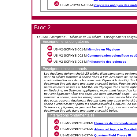
US-M1-PHYSFA-133-M
Propriétés optiques des mat
Bloc 2
Le Bloc 2 comprend : - Mémoire de 30 crédits - Enseignements obligatoi
Enseignements obligatoires
US-M2-SCPHYS-001-M
Mémoire en Physique
US-M2-SCPHYS-002-M
Communication scientifique et d
US-M2-SCPHYS-003-M
Philosophie des sciences
Enseignements optionnels
Les étudiants doivent choisir 25 crédits d'enseignements optionnel
dont 18 crédits minimum à choisir dans la liste des cours de l'opt
suivis - attention pas dans les cours spécifiques à la finalité). S
également être pris dans une autre université belge. Pour les crédi
parmi les cours assurés à l'UMONS en Physique dans l'autre optio
en Médecine, en Sciences appliquées, moyennant l'accord du jury
peuvent également être pris dans une autre université belge. - Etu
minimum à choisir parmi les enseignements optionnels du bloc 2 e
des cours peuvent également être pris dans une autre université be
choisir éventuellement parmi les cours assurés à l'UMONS, en Bi
Sciences appliquées, moyennant l'accord du jury, pour un nombre
également être pris dans une autre université belge.
Interactions fondamentales
US-M2-SCPHYS-033-M
Eléments de chromodynamiq
US-M2-SCPHYS-034-M
Advanced topics in Gravitat
US-M2-SCPHYS-037-M
Quantum Field Theory III