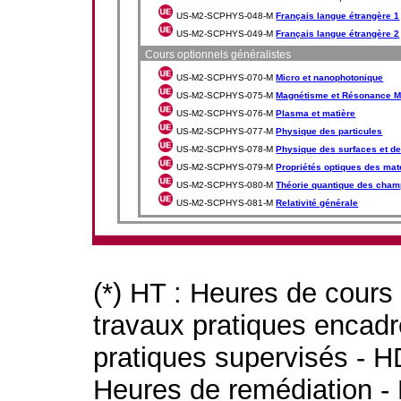
US-M2-SCPHYS-048-M
Français langue étrangère 1
US-M2-SCPHYS-049-M
Français langue étrangère 2
Cours optionnels généralistes
US-M2-SCPHYS-070-M
Micro et nanophotonique
US-M2-SCPHYS-075-M
Magnétisme et Résonance M
US-M2-SCPHYS-076-M
Plasma et matière
US-M2-SCPHYS-077-M
Physique des particules
US-M2-SCPHYS-078-M
Physique des surfaces et de
US-M2-SCPHYS-079-M
Propriétés optiques des mat
US-M2-SCPHYS-080-M
Théorie quantique des cham
US-M2-SCPHYS-081-M
Relativité générale
(*) HT : Heures de cours
travaux pratiques encad
pratiques supervisés - H
Heures de remédiation - 