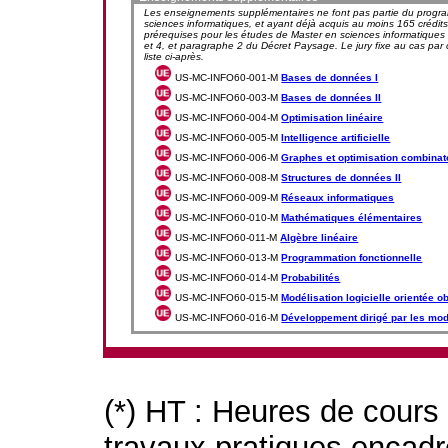
Les enseignements supplémentaires ne font pas partie du program
sciences informatiques, et ayant déjà acquis au moins 165 crédits 
prérequises pour les études de Master en sciences informatiques da
et 4, et paragraphe 2 du Décret Paysage. Le jury fixe au cas pa
liste ci-après.
US-MC-INFO60-001-M
Bases de données I
US-MC-INFO60-003-M
Bases de données II
US-MC-INFO60-004-M
Optimisation linéaire
US-MC-INFO60-005-M
Intelligence artificielle
US-MC-INFO60-006-M
Graphes et optimisation combinat
US-MC-INFO60-008-M
Structures de données II
US-MC-INFO60-009-M
Réseaux informatiques
US-MC-INFO60-010-M
Mathématiques élémentaires
US-MC-INFO60-011-M
Algèbre linéaire
US-MC-INFO60-013-M
Programmation fonctionnelle
US-MC-INFO60-014-M
Probabilités
US-MC-INFO60-015-M
Modélisation logicielle orientée ob
US-MC-INFO60-016-M
Développement dirigé par les mo
(*) HT : Heures de cours
travaux pratiques encad