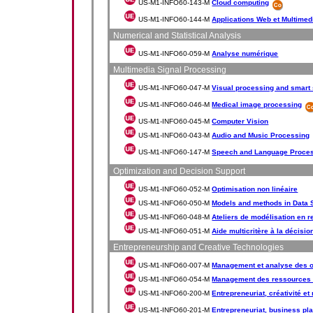
US-M1-INFO60-143-M
Cloud computing
US-M1-INFO60-144-M
Applications Web et Multimedi
Numerical and Statistical Analysis
US-M1-INFO60-059-M
Analyse numérique
Multimedia Signal Processing
US-M1-INFO60-047-M
Visual processing and smart
US-M1-INFO60-046-M
Medical image processing
US-M1-INFO60-045-M
Computer Vision
US-M1-INFO60-043-M
Audio and Music Processing
US-M1-INFO60-147-M
Speech and Language Proce
Optimization and Decision Support
US-M1-INFO60-052-M
Optimisation non linéaire
US-M1-INFO60-050-M
Models and methods in Data 
US-M1-INFO60-048-M
Ateliers de modélisation en 
US-M1-INFO60-051-M
Aide multicritère à la décisio
Entrepreneurship and Creative Technologies
US-M1-INFO60-007-M
Management et analyse des o
US-M1-INFO60-054-M
Management des ressources
US-M1-INFO60-200-M
Entrepreneuriat, créativité et
US-M1-INFO60-201-M
Entrepreneuriat, business pla