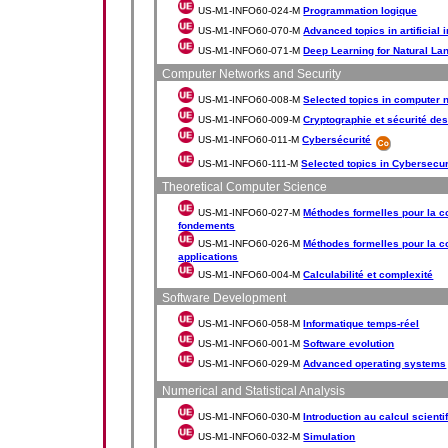
US-M1-INFO60-024-M
Programmation logique
US-M1-INFO60-070-M
Advanced topics in artificial 
US-M1-INFO60-071-M
Deep Learning for Natural L
Computer Networks and Security
US-M1-INFO60-008-M
Selected topics in computer 
US-M1-INFO60-009-M
Cryptographie et sécurité de
US-M1-INFO60-011-M
Cybersécurité
US-M1-INFO60-111-M
Selected topics in Cybersecur
Theoretical Computer Science
US-M1-INFO60-027-M
Méthodes formelles pour la c
fondements
US-M1-INFO60-026-M
Méthodes formelles pour la c
applications
US-M1-INFO60-004-M
Calculabilité et complexité
Software Development
US-M1-INFO60-058-M
Informatique temps-réel
US-M1-INFO60-001-M
Software evolution
US-M1-INFO60-029-M
Advanced operating systems
Numerical and Statistical Analysis
US-M1-INFO60-030-M
Introduction au calcul scienti
US-M1-INFO60-032-M
Simulation