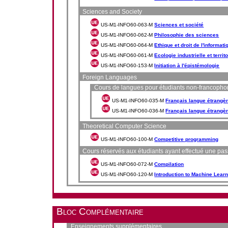
Sciences and Society
US-M1-INFO60-063-M
Sciences et société
US-M1-INFO60-062-M
Philosophie des sciences
US-M1-INFO60-064-M
Ethique et droit de l'informati
US-M1-INFO60-061-M
Ecologie industrielle et territo
US-M1-INFO60-153-M
Initiation à l'épistémologie
Foreign Languages
Cours de langues pour étudiants non-francoph
US-M1-INFO60-035-M
Français langue étrangèr
US-M1-INFO60-036-M
Français langue étrangèr
Theoretical Computer Science
US-M1-INFO60-100-M
Competitive programming
Cours réservés aux étudiants ayant effectué une pa
US-M1-INFO60-072-M
Compilation
US-M1-INFO60-120-M
Introduction to Machine Lear
Bloc Complémentaire
Enseignements supplémentaires