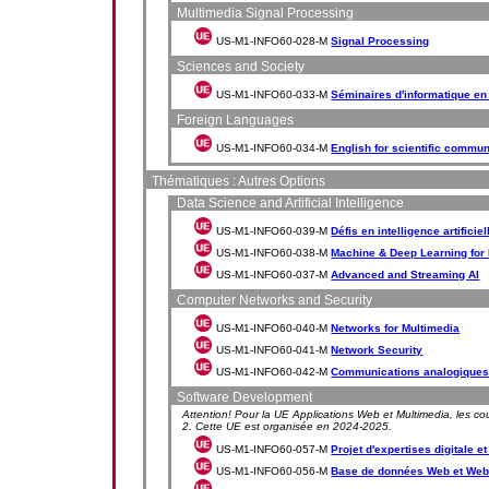
Multimedia Signal Processing
US-M1-INFO60-028-M
Signal Processing
Sciences and Society
US-M1-INFO60-033-M
Séminaires d'informatique en
Foreign Languages
US-M1-INFO60-034-M
English for scientific commun
Thématiques : Autres Options
Data Science and Artificial Intelligence
US-M1-INFO60-039-M
Défis en intelligence artificiel
US-M1-INFO60-038-M
Machine & Deep Learning for 
US-M1-INFO60-037-M
Advanced and Streaming AI
Computer Networks and Security
US-M1-INFO60-040-M
Networks for Multimedia
US-M1-INFO60-041-M
Network Security
US-M1-INFO60-042-M
Communications analogiques
Software Development
Attention! Pour la UE Applications Web et Multimedia, les co
2. Cette UE est organisée en 2024-2025.
US-M1-INFO60-057-M
Projet d'expertises digitale et
US-M1-INFO60-056-M
Base de données Web et Web