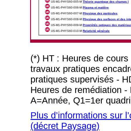
US-M1-PHYS60-005-M
Théorie quantique des champs I
US-M1-PHYS60-006-M
Plasma et matière
US-M1-PHYS60-007-M
Physique des particules
US-M1-PHYS60-008-M
Physique des surfaces et des int
US-M1-PHYS60-009-M
Propriétés optiques des matériau
US-M1-PHYS60-010-M
Relativité générale
(*) HT : Heures de cours
travaux pratiques encad
pratiques supervisés - H
Heures de remédiation - 
A=Année, Q1=1er quadri
Plus d’informations sur l
(décret Paysage)