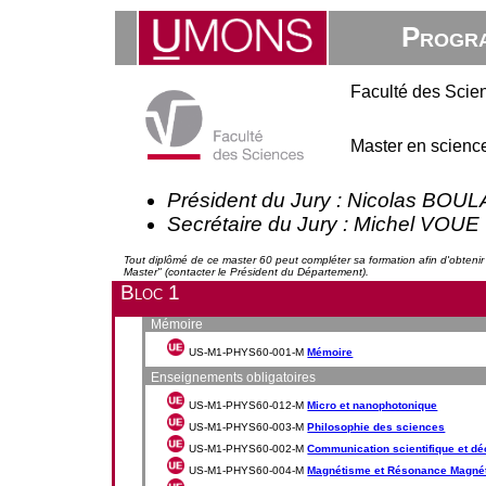
Progra
Faculté des Scie
Master en scienc
Président du Jury : Nicolas BO
Secrétaire du Jury : Michel VOUE
Tout diplômé de ce master 60 peut compléter sa formation afin d'obteni
Master" (contacter le Président du Département).
Bloc 1
Mémoire
US-M1-PHYS60-001-M
Mémoire
Enseignements obligatoires
US-M1-PHYS60-012-M
Micro et nanophotonique
US-M1-PHYS60-003-M
Philosophie des sciences
US-M1-PHYS60-002-M
Communication scientifique et dé
US-M1-PHYS60-004-M
Magnétisme et Résonance Magnét