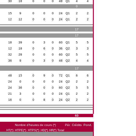
30
18
0
0
0
48
Q1
4
4
0
15
9
0
0
0
24
Q1
2
2
12
12
0
0
0
24
Q1
2
2
17
17
18
39
0
3
0
60
Q1
5
5
12
18
0
6
0
36
Q2
3
3
32
28
0
0
0
60
Q2
5
5
36
9
0
3
0
48
Q2
4
4
17
48
15
0
9
0
72
Q1
6
6
24
0
0
0
0
24
Q2
2
2
24
36
0
0
0
60
Q2
5
5
21
3
0
0
0
24
Q1
2
2
16
0
0
8
0
24
Q2
2
2
60
Nombre d’heures de cours (*)
Pér.
Crédits
Pond.
HT(*)
HTPE(*)
HTPS(*)
HD(*)
HR(*)
Total