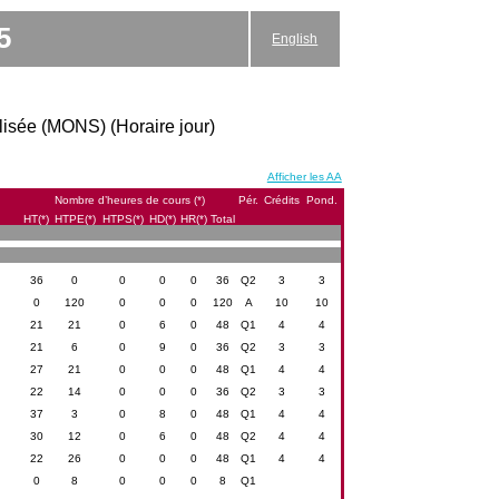
5
English
ialisée (MONS) (Horaire jour)
Afficher les AA
Nombre d’heures de cours (*)
Pér.
Crédits
Pond.
HT(*)
HTPE(*)
HTPS(*)
HD(*)
HR(*)
Total
36
0
0
0
0
36
Q2
3
3
0
120
0
0
0
120
A
10
10
21
21
0
6
0
48
Q1
4
4
21
6
0
9
0
36
Q2
3
3
27
21
0
0
0
48
Q1
4
4
22
14
0
0
0
36
Q2
3
3
37
3
0
8
0
48
Q1
4
4
30
12
0
6
0
48
Q2
4
4
22
26
0
0
0
48
Q1
4
4
0
8
0
0
0
8
Q1