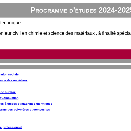
Programme d’études 2024-202
ytechnique
énieur civil en chimie et science des matériaux , à finalité spéc
slation sociale
ience des matériaux
 de surface
t Combustion
s à fluides et machines thermiques
 forme des polymères et composites
e professionnel