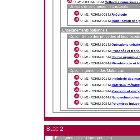
UI-M1-IRCHIM-020-M
Méthodes numériques e
Unités d'enseignement transitoires
UI-M1-IRCHIM-003-M
Rhéologie
UI-M1-IRCHIM-008-M
Modélisation des 
Enseignements optionnels
Option Génie des procédés et bioprocéd
UI-M1-IRCHIM-101-M
Opérations unitai
UI-M1-IRCHIM-102-M
Procédés et techno
UI-M1-IRCHIM-107-M
Chimie organique f
UI-M1-IRCHIM-108-M
Microbiologie et b
Option Ingénierie des Matériaux
UI-M1-IRCHIM-201-M
Ingénierie des mat
UI-M1-IRCHIM-202-M
Matériaux métalliq
UI-M1-IRCHIM-203-M
Prévision et analy
UI-M1-IRCHIM-204-M
Nanotechnologies 
UI-M1-IRCHIM-205-M
Polymères industr
Bloc 2
Enseignements du tronc commun