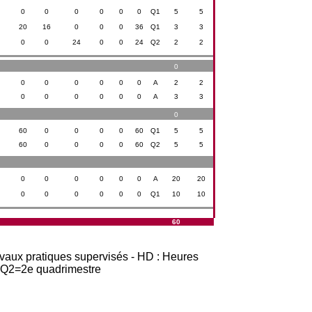
0
0
0
0
0
0
Q1
5
5
20
16
0
0
0
36
Q1
3
3
0
0
24
0
0
24
Q2
2
2
0
0
0
0
0
0
0
A
2
2
0
0
0
0
0
0
A
3
3
0
60
0
0
0
0
60
Q1
5
5
60
0
0
0
0
60
Q2
5
5
0
0
0
0
0
0
A
20
20
0
0
0
0
0
0
Q1
10
10
60
avaux pratiques supervisés - HD : Heures
t Q2=2e quadrimestre