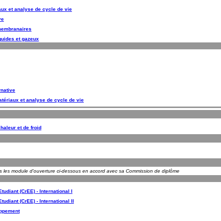
ux et analyse de cycle de vie
ve
 membranaires
iquides et gazeux
rnative
tériaux et analyse de cycle de vie
haleur et de froid
ns les module d'ouverture ci-dessous en accord avec sa Commission de diplôme
udiant (CrEE) - International I
udiant (CrEE) - International II
oppement