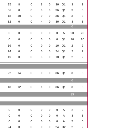
25
8
0
3
0
36
Q1
3
3
36
0
0
0
0
36
Q1
3
3
18
18
0
0
0
36
Q1
3
3
32
0
0
4
0
36
Q1
3
3
0
0
0
0
0
0
0
A
20
20
0
0
0
0
0
0
Q1
10
10
16
0
0
0
0
16
Q1
2
2
24
0
0
0
0
24
Q1
2
2
15
0
0
3
0
18
Q1
2
2
22
14
0
0
0
36
Q1
3
3
0
18
12
0
6
0
36
Q1
3
3
15
0
0
0
0
0
0
A
2
2
0
0
0
0
0
0
A
3
3
0
0
0
0
0
0
A
5
5
24
0
0
0
0
24
Q2
2
2