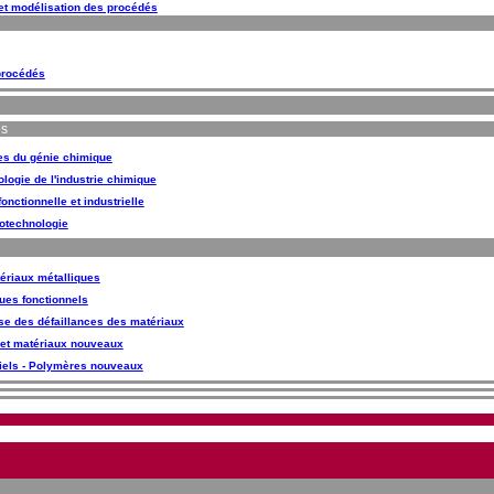
t modélisation des procédés
procédés
és
res du génie chimique
logie de l'industrie chimique
onctionnelle et industrielle
iotechnologie
ériaux métalliques
ues fonctionnels
se des défaillances des matériaux
et matériaux nouveaux
iels - Polymères nouveaux