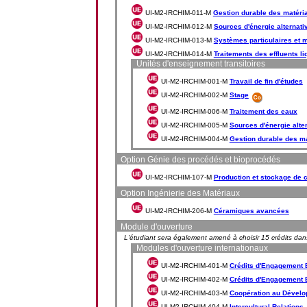
UI-M2-IRCHIM-011-M
Gestion durable des matéria
UI-M2-IRCHIM-012-M
Sources d'énergie alternati
UI-M2-IRCHIM-013-M
Systèmes particulaires et
UI-M2-IRCHIM-014-M
Traitements des effluents l
Unités d'enseignement transitoires
UI-M2-IRCHIM-001-M
Travail de fin d'études
UI-M2-IRCHIM-002-M
Stage
UI-M2-IRCHIM-006-M
Traitement des eaux
UI-M2-IRCHIM-005-M
Sources d'énergie alte
UI-M2-IRCHIM-004-M
Gestion durable des ma
Option Génie des procédés et bioprocédés
UI-M2-IRCHIM-107-M
Production et stockage de c
Option Ingénierie des Matériaux
UI-M2-IRCHIM-206-M
Céramiques avancées
Module d'ouverture
L'étudiant sera également amené à choisir 15 crédits da
Modules d'ouverture internationaux
UI-M2-IRCHIM-401-M
Crédits d'Engagement Et
UI-M2-IRCHIM-402-M
Crédits d'Engagement Et
UI-M2-IRCHIM-403-M
Coopération au Dével
UI-M2-IRCHIM-404-M
Intercultural Relations