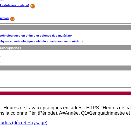
l validé avant stage)
nomics
 technologiques en chimie et science des matériaux
fiques et technologiques chimie et science des matériaux
francophones
1
2
 : Heures de travaux pratiques encadrés - HTPS : Heures de tr
ans la colonne Pér. (Période), A=Année, Q1=1er quadrimestre e
études (décret Paysage)