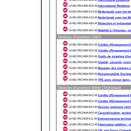
UI-M2-IRCHIM-405-M
International Relations
UI-M2-IRCHIM-433-M
Nederlands voor het be
UI-M2-IRCHIM-434-M
Nederlands voor het Be
UI-M2-IRCHIM-490-M
Rédaction et présentat
UI-M2-IRCHIM-491-M
Mobilité à l'étranger: 
Modules d'ouverture SHES
UI-M2-IRCHIM-501-M
Crédits d'Engagement E
UI-M2-IRCHIM-502-M
Crédits d'Engagement E
UI-M2-IRCHIM-503-M
Outils de stratégie d'e
UI-M2-IRCHIM-504-M
Qualité, sécurité, env
UI-M2-IRCHIM-505-M
Manager des équipes c
UI-M2-IRCHIM-506-M
Responsabilité Sociétal
UI-M2-IRCHIM-590-M
TFE avec séjour dans u
Modules d'ouverture Métier (Technique)
UI-M2-IRCHIM-601-M
Crédits d'Engagement Et
UI-M2-IRCHIM-602-M
Crédits d'Engagement Et
UI-M2-IRCHIM-603-M
Devenir ingénieur chef 
UI-M2-IRCHIM-605-M
Caractérisation, gestio
UI-M2-IRCHIM-611-M
Entrepreneuriat techno
UI-M2-IRCHIM-612-M
Fabrication additive : 
UI-M2-IRCHIM-615-M
IoE and Green Comput