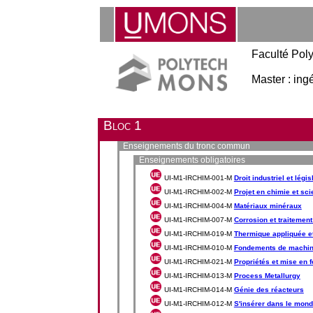
Faculté Pol
Master : ing
Bloc 1
Enseignements du tronc commun
Enseignements obligatoires
UI-M1-IRCHIM-001-M
Droit industriel et légi
UI-M1-IRCHIM-002-M
Projet en chimie et sc
UI-M1-IRCHIM-004-M
Matériaux minéraux
UI-M1-IRCHIM-007-M
Corrosion et traitement
UI-M1-IRCHIM-019-M
Thermique appliquée e
UI-M1-IRCHIM-010-M
Fondements de machine
UI-M1-IRCHIM-021-M
Propriétés et mise en
UI-M1-IRCHIM-013-M
Process Metallurgy
UI-M1-IRCHIM-014-M
Génie des réacteurs
UI-M1-IRCHIM-012-M
S'insérer dans le mond