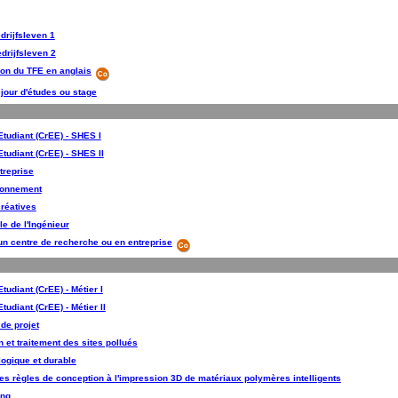
drijfsleven 1
drijfsleven 2
ion du TFE en anglais
séjour d'études ou stage
tudiant (CrEE) - SHES I
tudiant (CrEE) - SHES II
ntreprise
ironnement
réatives
e de l'Ingénieur
n centre de recherche ou en entreprise
udiant (CrEE) - Métier I
udiant (CrEE) - Métier II
de projet
n et traitement des sites pollués
logique et durable
des règles de conception à l'impression 3D de matériaux polymères intelligents
ing