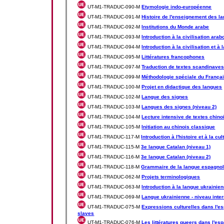
UT-M1-TRADUC-090-M
Etymologie indo-européenne
UT-M1-TRADUC-091-M
Histoire de l'enseignement des l
UT-M1-TRADUC-092-M
Institutions du Monde arabe
UT-M1-TRADUC-093-M
Introduction à la civilisation ar
UT-M1-TRADUC-094-M
Introduction à la civilisation et à
UT-M1-TRADUC-095-M
Littératures francophones
UT-M1-TRADUC-097-M
Traduction de textes scandinaves 
UT-M1-TRADUC-099-M
Méthodologie spéciale du Françai
UT-M1-TRADUC-100-M
Projet en didactique des langues
UT-M1-TRADUC-102-M
Langue des signes
UT-M1-TRADUC-103-M
Langues des signes (niveau 2)
UT-M1-TRADUC-104-M
Lecture intensive de textes chino
UT-M1-TRADUC-105-M
Initiation au chinois classique
UT-M1-TRADUC-117-M
Introduction à l'histoire et à la c
UT-M1-TRADUC-115-M
3e langue Catalan (niveau 1)
UT-M1-TRADUC-116-M
3e langue Catalan (niveau 2)
UT-M1-TRADUC-118-M
Grammaire de la langue espagno
UT-M1-TRADUC-062-M
Projets terminologiques
UT-M1-TRADUC-063-M
Introduction à la langue ukrainie
UT-M1-TRADUC-069-M
Langue ukrainienne - niveau inte
UT-M1-TRADUC-075-M
Expressions culturelles dans l'e
slaves
UT-M1-TRADUC-076-M
Les littératures queers dans l'es