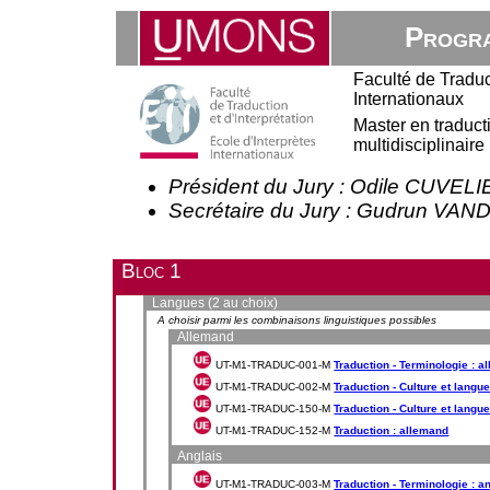
Progra
Faculté de Traduct
Internationaux
Master en traducti
multidisciplinair
Président du Jury : Odile CUVEL
Secrétaire du Jury : Gudrun 
Bloc 1
Langues (2 au choix)
A choisir parmi les combinaisons linguistiques possibles
Allemand
UT-M1-TRADUC-001-M
Traduction - Terminologie : a
UT-M1-TRADUC-002-M
Traduction - Culture et langue
UT-M1-TRADUC-150-M
Traduction - Culture et langue
UT-M1-TRADUC-152-M
Traduction : allemand
Anglais
UT-M1-TRADUC-003-M
Traduction - Terminologie : a