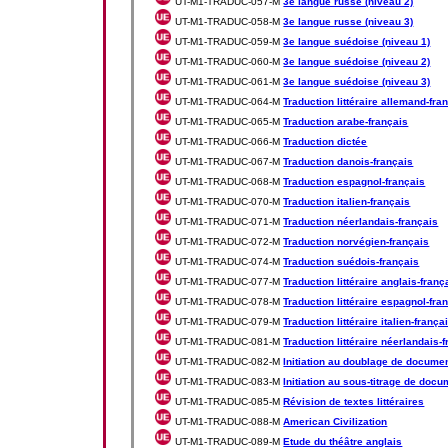
UT-M1-TRADUC-057-M
3e langue russe (niveau 2)
UT-M1-TRADUC-058-M
3e langue russe (niveau 3)
UT-M1-TRADUC-059-M
3e langue suédoise (niveau 1)
UT-M1-TRADUC-060-M
3e langue suédoise (niveau 2)
UT-M1-TRADUC-061-M
3e langue suédoise (niveau 3)
UT-M1-TRADUC-064-M
Traduction littéraire allemand-fra
UT-M1-TRADUC-065-M
Traduction arabe-français
UT-M1-TRADUC-066-M
Traduction dictée
UT-M1-TRADUC-067-M
Traduction danois-français
UT-M1-TRADUC-068-M
Traduction espagnol-français
UT-M1-TRADUC-070-M
Traduction italien-français
UT-M1-TRADUC-071-M
Traduction néerlandais-français
UT-M1-TRADUC-072-M
Traduction norvégien-français
UT-M1-TRADUC-074-M
Traduction suédois-français
UT-M1-TRADUC-077-M
Traduction littéraire anglais-franç
UT-M1-TRADUC-078-M
Traduction littéraire espagnol-fra
UT-M1-TRADUC-079-M
Traduction littéraire italien-frança
UT-M1-TRADUC-081-M
Traduction littéraire néerlandais-
UT-M1-TRADUC-082-M
Initiation au doublage de docume
UT-M1-TRADUC-083-M
Initiation au sous-titrage de doc
UT-M1-TRADUC-085-M
Révision de textes littéraires
UT-M1-TRADUC-088-M
American Civilization
UT-M1-TRADUC-089-M
Etude du théâtre anglais