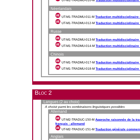
UT-M1-TRADMU-010-M
Traduction multidisciplinaire (
Néerlandais
UT-M1-TRADMU-011-M
Traduction multidisciplinaire 
UT-M1-TRADMU-012-M
Traduction multidisciplinaire 
Russe
UT-M1-TRADMU-013-M
Traduction multidisciplinaire 
UT-M1-TRADMU-014-M
Traduction multidisciplinaire 
Chinois
UT-M1-TRADMU-017-M
Traduction multidisciplinaire 
UT-M1-TRADMU-018-M
Traduction multidisciplinaire 
Bloc 2
Langues (2 au choix)
A choisir parmi les combinaisons linguistiques possibles
Allemand
UT-M2-TRADUC-150-M
Approche raisonnée de la tra
français : allemand
UT-M2-TRADUC-151-M
Traduction générale comment
Anglais