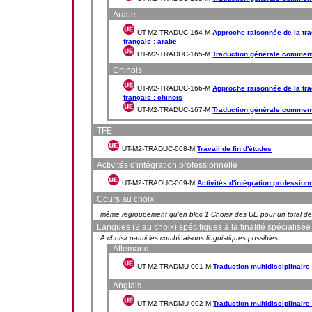
Arabe
UT-M2-TRADUC-164-M
Approche raisonnée de la tra
français : arabe
UT-M2-TRADUC-165-M
Traduction générale comment
Chinois
UT-M2-TRADUC-166-M
Approche raisonnée de la tra
français : chinois
UT-M2-TRADUC-167-M
Traduction générale comment
TFE
UT-M2-TRADUC-008-M
Travail de fin d'études
Activités d'intégration professionnelle
UT-M2-TRADUC-009-M
Activités d'intégration profession
Cours au choix
même regroupement qu'en bloc 1 Choisir des UE pour un total de 6 
Langues (2 au choix) spécifiques à la finalité spécialisée
A choisir parmi les combinaisons linguistiques possibles
Allemand
UT-M2-TRADMU-001-M
Traduction multidisciplinaire
Anglais
UT-M2-TRADMU-002-M
Traduction multidisciplinaire 