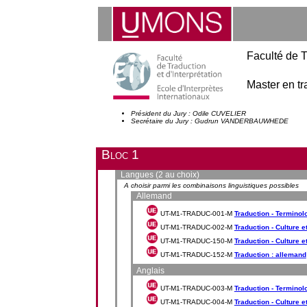
Faculté de T
Master en tr
Président du Jury : Odile CUVELIER
Secrétaire du Jury : Gudrun VANDERBAUWHEDE
Bloc 1
Langues (2 au choix)
A choisir parmi les combinaisons linguistiques possibles
Allemand
UT-M1-TRADUC-001-M
Traduction - Terminol
UT-M1-TRADUC-002-M
Traduction - Culture e
UT-M1-TRADUC-150-M
Traduction - Culture e
UT-M1-TRADUC-152-M
Traduction : allemand
Anglais
UT-M1-TRADUC-003-M
Traduction - Terminolo
UT-M1-TRADUC-004-M
Traduction - Culture et