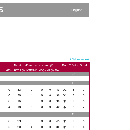
5
English
Afficher les AA
Nombre d’heures de cours (*)
Pér.
Crédits
Pond.
HT(*)
HTPE(*)
HTPS(*)
HD(*)
HR(*)
Total
22
11
6
33
6
0
0
45
Q1
3
3
6
20
4
0
0
30
Q1
3
3
6
16
8
0
0
30
Q2
3
3
4
18
8
0
0
30
Q2
2
2
11
6
33
6
0
0
45
Q1
3
3
6
20
4
0
0
30
Q1
3
3