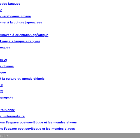
t des langues
be
ation arabo-musulmane
ion et à la culture japonaises
dinaves à orientation spécifique
 Français langue étrangère
langues
au 2)
s chinois
ique
t à la culture du monde chinois
1)
2)
spagnole
krainienne
au intermédiaire
ans l'espace post-soviétique et les mondes slaves
ans l'espace post-soviétique et les mondes slaves
ondie