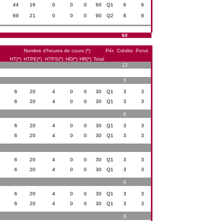
44
16
0
0
0
60
Q1
6
6
69
21
0
0
0
90
Q2
8
8
60
Nombre d’heures de cours (*)
Pér.
Crédits
Pond.
HT(*)
HTPE(*)
HTPS(*)
HD(*)
HR(*)
Total
12
6
6
20
4
0
0
30
Q1
3
3
6
20
4
0
0
30
Q1
3
3
6
6
20
4
0
0
30
Q1
3
3
6
20
4
0
0
30
Q1
3
3
6
20
4
0
0
30
Q1
3
3
6
20
4
0
0
30
Q1
3
3
6
6
20
4
0
0
30
Q1
3
3
6
20
4
0
0
30
Q1
3
3
6