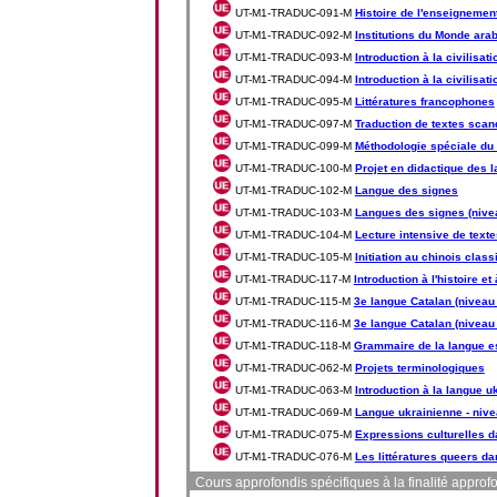
UT-M1-TRADUC-091-M
Histoire de l'enseignemen
UT-M1-TRADUC-092-M
Institutions du Monde ara
UT-M1-TRADUC-093-M
Introduction à la civilis
UT-M1-TRADUC-094-M
Introduction à la civilisat
UT-M1-TRADUC-095-M
Littératures francophones
UT-M1-TRADUC-097-M
Traduction de textes scan
UT-M1-TRADUC-099-M
Méthodologie spéciale du
UT-M1-TRADUC-100-M
Projet en didactique des 
UT-M1-TRADUC-102-M
Langue des signes
UT-M1-TRADUC-103-M
Langues des signes (nive
UT-M1-TRADUC-104-M
Lecture intensive de texte
UT-M1-TRADUC-105-M
Initiation au chinois class
UT-M1-TRADUC-117-M
Introduction à l'histoire e
UT-M1-TRADUC-115-M
3e langue Catalan (niveau 
UT-M1-TRADUC-116-M
3e langue Catalan (niveau 
UT-M1-TRADUC-118-M
Grammaire de la langue e
UT-M1-TRADUC-062-M
Projets terminologiques
UT-M1-TRADUC-063-M
Introduction à la langue u
UT-M1-TRADUC-069-M
Langue ukrainienne - nive
UT-M1-TRADUC-075-M
Expressions culturelles d
UT-M1-TRADUC-076-M
Les littératures queers d
Cours approfondis spécifiques à la finalité approf