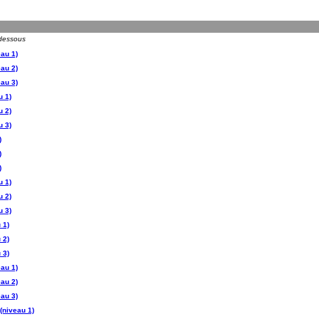
-dessous
au 1)
au 2)
au 3)
u 1)
u 2)
u 3)
)
)
)
u 1)
u 2)
u 3)
 1)
 2)
 3)
au 1)
au 2)
au 3)
(niveau 1)