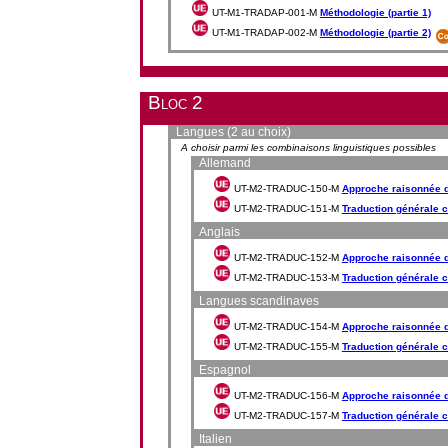
UT-M1-TRADAP-001-M
Méthodologie (partie 1)
UT-M1-TRADAP-002-M
Méthodologie (partie 2)
Bloc 2
Langues (2 au choix)
A choisir parmi les combinaisons linguistiques possibles
Allemand
UT-M2-TRADUC-150-M
Approche raisonnée de
UT-M2-TRADUC-151-M
Traduction générale 
Anglais
UT-M2-TRADUC-152-M
Approche raisonnée de
UT-M2-TRADUC-153-M
Traduction générale 
Langues scandinaves
UT-M2-TRADUC-154-M
Approche raisonnée de
UT-M2-TRADUC-155-M
Traduction générale
Espagnol
UT-M2-TRADUC-156-M
Approche raisonnée de
UT-M2-TRADUC-157-M
Traduction générale 
Italien