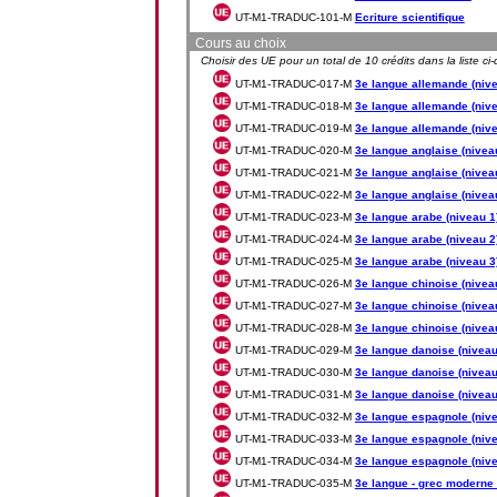
UT-M1-TRADUC-101-M
Ecriture scientifique
Cours au choix
Choisir des UE pour un total de 10 crédits dans la liste ci
UT-M1-TRADUC-017-M
3e langue allemande (nive
UT-M1-TRADUC-018-M
3e langue allemande (nive
UT-M1-TRADUC-019-M
3e langue allemande (nive
UT-M1-TRADUC-020-M
3e langue anglaise (nivea
UT-M1-TRADUC-021-M
3e langue anglaise (nivea
UT-M1-TRADUC-022-M
3e langue anglaise (nivea
UT-M1-TRADUC-023-M
3e langue arabe (niveau 1
UT-M1-TRADUC-024-M
3e langue arabe (niveau 2
UT-M1-TRADUC-025-M
3e langue arabe (niveau 3
UT-M1-TRADUC-026-M
3e langue chinoise (nivea
UT-M1-TRADUC-027-M
3e langue chinoise (nivea
UT-M1-TRADUC-028-M
3e langue chinoise (nivea
UT-M1-TRADUC-029-M
3e langue danoise (niveau
UT-M1-TRADUC-030-M
3e langue danoise (niveau
UT-M1-TRADUC-031-M
3e langue danoise (niveau
UT-M1-TRADUC-032-M
3e langue espagnole (nive
UT-M1-TRADUC-033-M
3e langue espagnole (nive
UT-M1-TRADUC-034-M
3e langue espagnole (nive
UT-M1-TRADUC-035-M
3e langue - grec moderne 