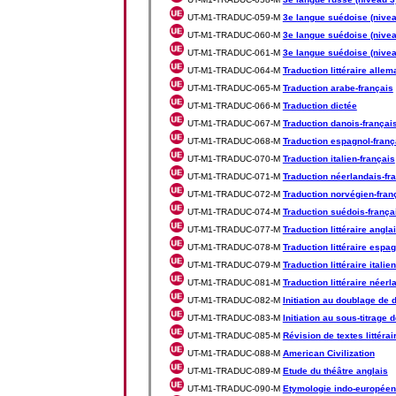
UT-M1-TRADUC-059-M
3e langue suédoise (nivea
UT-M1-TRADUC-060-M
3e langue suédoise (nivea
UT-M1-TRADUC-061-M
3e langue suédoise (nivea
UT-M1-TRADUC-064-M
Traduction littéraire alle
UT-M1-TRADUC-065-M
Traduction arabe-français
UT-M1-TRADUC-066-M
Traduction dictée
UT-M1-TRADUC-067-M
Traduction danois-françai
UT-M1-TRADUC-068-M
Traduction espagnol-franç
UT-M1-TRADUC-070-M
Traduction italien-français
UT-M1-TRADUC-071-M
Traduction néerlandais-fr
UT-M1-TRADUC-072-M
Traduction norvégien-fran
UT-M1-TRADUC-074-M
Traduction suédois-frança
UT-M1-TRADUC-077-M
Traduction littéraire angla
UT-M1-TRADUC-078-M
Traduction littéraire espa
UT-M1-TRADUC-079-M
Traduction littéraire italie
UT-M1-TRADUC-081-M
Traduction littéraire néerl
UT-M1-TRADUC-082-M
Initiation au doublage de
UT-M1-TRADUC-083-M
Initiation au sous-titrage
UT-M1-TRADUC-085-M
Révision de textes littérai
UT-M1-TRADUC-088-M
American Civilization
UT-M1-TRADUC-089-M
Etude du théâtre anglais
UT-M1-TRADUC-090-M
Etymologie indo-europée