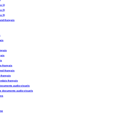
u 1)
u 2)
u 3)
mand-français
s
ais
ançais
çais
is
is-français
gnol-français
n-français
andais-français
 documents audio-visuels
 de documents audio-visuels
res
nne