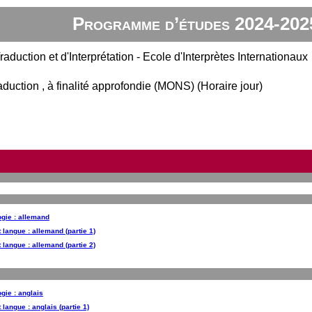
Programme d’études 2024-202
raduction et d'Interprétation - Ecole d'Interprètes Internationaux
aduction , à finalité approfondie (MONS) (Horaire jour)
ogie : allemand
t langue : allemand (partie 1)
t langue : allemand (partie 2)
gie : anglais
 langue : anglais (partie 1)