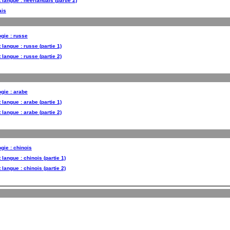
t langue : néerlandais (partie 2)
ais
ogie : russe
 langue : russe (partie 1)
 langue : russe (partie 2)
ogie : arabe
 langue : arabe (partie 1)
 langue : arabe (partie 2)
gie : chinois
 langue : chinois (partie 1)
 langue : chinois (partie 2)