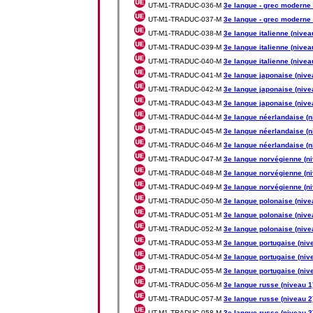
UT-M1-TRADUC-036-M
3e langue - grec moderne 
UT-M1-TRADUC-037-M
3e langue - grec moderne 
UT-M1-TRADUC-038-M
3e langue italienne (nivea
UT-M1-TRADUC-039-M
3e langue italienne (nivea
UT-M1-TRADUC-040-M
3e langue italienne (nivea
UT-M1-TRADUC-041-M
3e langue japonaise (nive
UT-M1-TRADUC-042-M
3e langue japonaise (nive
UT-M1-TRADUC-043-M
3e langue japonaise (nive
UT-M1-TRADUC-044-M
3e langue néerlandaise (n
UT-M1-TRADUC-045-M
3e langue néerlandaise (n
UT-M1-TRADUC-046-M
3e langue néerlandaise (n
UT-M1-TRADUC-047-M
3e langue norvégienne (ni
UT-M1-TRADUC-048-M
3e langue norvégienne (ni
UT-M1-TRADUC-049-M
3e langue norvégienne (ni
UT-M1-TRADUC-050-M
3e langue polonaise (nive
UT-M1-TRADUC-051-M
3e langue polonaise (nive
UT-M1-TRADUC-052-M
3e langue polonaise (nive
UT-M1-TRADUC-053-M
3e langue portugaise (niv
UT-M1-TRADUC-054-M
3e langue portugaise (niv
UT-M1-TRADUC-055-M
3e langue portugaise (niv
UT-M1-TRADUC-056-M
3e langue russe (niveau 1
UT-M1-TRADUC-057-M
3e langue russe (niveau 2
UT-M1-TRADUC-058-M
3e langue russe (niveau 3