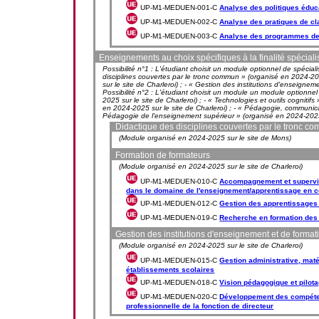
UP-M1-MEDUEN-001-C
Analyse des politiques éduc
UP-M1-MEDUEN-002-C
Analyse des pratiques de c
UP-M1-MEDUEN-003-C
Analyse des programmes de 
Enseignements au choix spécifiques à la finalité spécia
Possibilité n°1 : L'étudiant choisit un module optionnel de spécial
disciplines couvertes par le tronc commun » (organisé en 2024-20
sur le site de Charleroi) ; - « Gestion des institutions d'enseigne
Possibilité n°2 : L'étudiant choisit un module un module optionnel 
2025 sur le site de Charleroi) ; - « Technologies et outils cogniti
en 2024-2025 sur le site de Charleroi) ; - « Pédagogie, communica
Pédagogie de l'enseignement supérieur » (organisé en 2024-2025 
Didactique des disciplines couvertes par le tronc c
(Module organisé en 2024-2025 sur le site de Mons)
Formation de formateurs
(Module organisé en 2024-2025 sur le site de Charleroi)
UP-M1-MEDUEN-010-C
Accompagnement et supervis
dans le domaine de l'enseignement/apprentissage en c
UP-M1-MEDUEN-012-C
Gestion des apprentissages 
UP-M1-MEDUEN-019-C
Recherche en formation des
Gestion des institutions d'enseignement et de format
(Module organisé en 2024-2025 sur le site de Charleroi)
UP-M1-MEDUEN-015-C
Gestion administrative, maté
établissements scolaires
UP-M1-MEDUEN-018-C
Vision pédagogique et pilot
UP-M1-MEDUEN-020-C
Développement des compétenc
professionnelle de la fonction de directeur