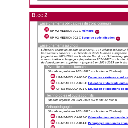
Bloc 2
Enseignements obligatoires du tronc commun
UP-M2-MEDUCA-001-C
Mémoire
UP-M2-MEDUCA-002-C
Stage de spécialisation
Enseignements au choix
L'étudiant choisit un module optionnel (1 x 15 crédits) spécifique 
transversaux suivants : - « Diversité et droits humains » (organisé 
(organisé en 2024-2025 sur le site de Mons) ; - « Orthopédagogie 
communication et langage » (organisé en 2024-2025 sur le site de
de l'enseignement supérieur » (organisé en 2024-2025 sur le sit
Diversité et droits humains
(Module organisé en 2024-2025 sur le site de Charleroi)
UP-M2-MEDUCA-003-C
Contextes extrêmes et éduca
UP-M2-MEDUCA-020-C
Education et diversité cultur
UP-M2-MEDUCA-021-C
Education et questions de g
Technologies et outils cognitifs
(Module organisé en 2024-2025 sur le site de Mons)
Orthopédagogie
(Module organisé en 2024-2025 sur le site de Charleroi)
UP-M2-MEDUCA-013-C
Orientation tout au long de l
UP-M2-MEDUCA-014-C
Pédagogies inclusives et 