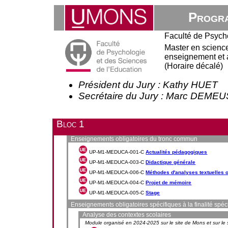
Progra
Faculté de Psych
Master en sciences
enseignement et
(Horaire décalé)
Président du Jury : Kathy HUET
Secrétaire du Jury : Marc DEME
Bloc 1
Enseignements obligatoires du tronc commun
UP-M1-MEDUCA-001-C
Actualités pédagogiques
UP-M1-MEDUCA-003-C
Didactique générale
UP-M1-MEDUCA-006-C
Méthodes d'analyses textuelles o
UP-M1-MEDUCA-004-C
Projet de mémoire
UP-M1-MEDUCA-005-C
Stage
Enseignements obligatoires spécifiques à la finalité spé
Analyse des contextes scolaires
Module organisé en 2024-2025 sur le site de Mons et sur le s