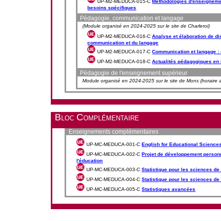
UP-M2-MEDUCA-015-C
Méthodologies d'enseigneme
besoins spécifiques
Pédagogie, communication et langage
(Module organisé en 2024-2025 sur le site de Charleroi)
UP-M2-MEDUCA-016-C
Analyse et élaboration de dis
communication et du langage
UP-M2-MEDUCA-017-C
Communication et langage :
UP-M2-MEDUCA-018-C
Actualités pédagogiques en
Pédagogie de l'enseignement supérieur
Module organisé en 2024-2025 sur le site de Mons (horaire 
Bloc Complémentaire
Enseignements complémentaires
UP-MC-MEDUCA-001-C
English for Educational Science
UP-MC-MEDUCA-002-C
Projet de développement personn
l'éducation
UP-MC-MEDUCA-003-C
Statistique pour les sciences de 
UP-MC-MEDUCA-004-C
Statistique pour les sciences de 
UP-MC-MEDUCA-005-C
Statistiques avancées