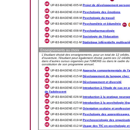
UP-B3-BAGENE-005-M
Projet de développement personne
UP-B3-BAGENE-018-M
Psychologie des émotions
UP-B3-BAGENE-006-M
Psychologie du travail
UP-B3-BAGENE-007-M
Psychométrie et édumétrie
UP-B3-BAGENE-008-M
Psychopharmacologie
UP-B3-BAGENE-010-M
Sociologie de l'éducation
UP-B3-BAGENE-011-M
Statistique inférentielle multivari
Enseignements au choix
L'étudiant choisit des enseignements, pour un total de 12 crédit
d'ouverture, l'étudiant peut également choisir, parmi ces 12 créd
dans d'autres cursus organisés par l'UMONS ou dans le cadre du 
constitution de son programme annuel.
UP-B3-BAGENE-013-M
Approche comportementale de l'
UP-B3-BAGENE-015-M
Développement du langage chez l
UP-B3-BAGENE-016-M
Développement et diversité
UP-B3-BAGENE-023-M
Introduction à l'étude de cas en p
de l'adolescent
UP-B3-BAGENE-026-M
Introduction à la pratique neuro
UP-B3-BAGENE-025-M
Introduction à la psychologie lég
UP-B3-BAGENE-027-M
Orientation scolaire et professio
UP-B3-BAGENE-024-M
Psychologie des apprentissages 
UP-B3-BAGENE-019-M
Psychosociologie des organisat
UP-B3-BAGENE-012-M
Usage des TIC en psychologie et