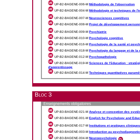
UP-B2-BAGENE-006-M
Méthodologie de l'observation
UP-B2-BAGENE-004-M
Méthodologie et techniques de l'
UP-B2-BAGENE-007-M
Neurosciences cognitives
UP-B2-BAGENE-008-M
Projet de développement personne
UP-B2-BAGENE-009-M
Psychiatrie
UP-B2-BAGENE-010-M
Psychologie cognitive
UP-B2-BAGENE-016-M
Psychologie de la santé et psyc
UP-B2-BAGENE-018-M
Psychologie du langage et de la
UP-B2-BAGENE-012-M
Psychopathologie
UP-B2-BAGENE-019-M
Sciences de l'éducation : straté
d'apprentissage
UP-B2-BAGENE-014-M
Techniques quantitatives paramé
Bloc 3
Enseignements obligatoires
UP-B3-BAGENE-021-M
Analyse et conception des syst
UP-B3-BAGENE-001-M
English for Psychology and Educa
UP-B3-BAGENE-017-M
Institutions et pratiques clinique
UP-B3-BAGENE-003-M
Introduction au psychodiagnosti
UP-B3-BAGENE-004-M
Neuropsychologie