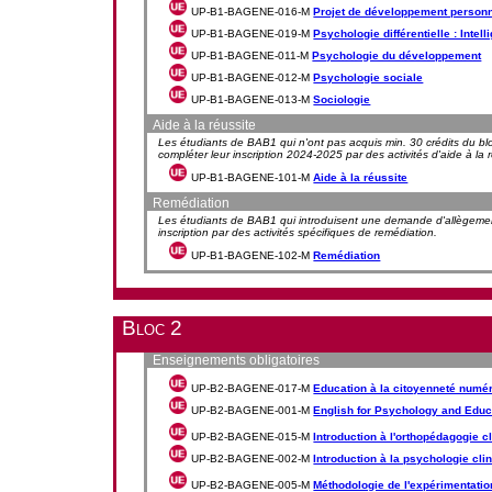
UP-B1-BAGENE-016-M
Projet de développement personne
UP-B1-BAGENE-019-M
Psychologie différentielle : Intel
UP-B1-BAGENE-011-M
Psychologie du développement
UP-B1-BAGENE-012-M
Psychologie sociale
UP-B1-BAGENE-013-M
Sociologie
Aide à la réussite
Les étudiants de BAB1 qui n'ont pas acquis min. 30 crédits du b
compléter leur inscription 2024-2025 par des activités d'aide à la r
UP-B1-BAGENE-101-M
Aide à la réussite
Remédiation
Les étudiants de BAB1 qui introduisent une demande d'allègement 
inscription par des activités spécifiques de remédiation.
UP-B1-BAGENE-102-M
Remédiation
Bloc 2
Enseignements obligatoires
UP-B2-BAGENE-017-M
Education à la citoyenneté numé
UP-B2-BAGENE-001-M
English for Psychology and Educa
UP-B2-BAGENE-015-M
Introduction à l'orthopédagogie c
UP-B2-BAGENE-002-M
Introduction à la psychologie cli
UP-B2-BAGENE-005-M
Méthodologie de l'expérimentatio