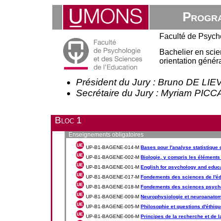
Progra
Faculté de Psych
Bachelier en scie
orientation génér
Président du Jury : Bruno DE LI
Secrétaire du Jury : Myriam PI
Bloc 1
Enseignements obligatoires
UP-B1-BAGENE-014-M
Bases pour l'analyse statistique d
UP-B1-BAGENE-002-M
Biologie, y compris les élément
UP-B1-BAGENE-001-M
English for psychology and educa
UP-B1-BAGENE-017-M
Fondements des sciences de l'é
UP-B1-BAGENE-018-M
Fondements des sciences psych
UP-B1-BAGENE-009-M
Neurophysiologie et neuroanato
UP-B1-BAGENE-005-M
Philosophie et questions d'éthiq
UP-B1-BAGENE-006-M
Principes de la recherche et de