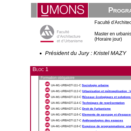
Progra
Faculté d'Archite
Master en urbani
(Horaire jour)
Président du Jury : Kristel MAZY
Bloc 1
Formation obligatoire
UA-M1-URBADT-111-C
Sociologie urbaine
UA-M1-URBADT-112-C
Urbanisation et métropolisation : l
UA-M1-URBADT-113-C
Réseaux écologiques et solutions
UA-M1-URBADT-114-C
Techniques de représentation
UA-M1-URBADT-115-C
Droit de l'urbanisme
UA-M1-URBADT-116-C
Elements de paysage et d'espace
UA-M1-URBADT-117-C
Anthropologies des espaces
UA-M1-URBADT-118-C
Esquisse de programmations: an