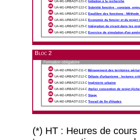
UA-M1-URBADT-121-C
Initiation à la recherche
UA-M1-URBADT-122-C
Sobriété foncière : constats, enje
UA-M1-URBADT-123-C
Equilibre des fonctions : Méthod
UA-M1-URBADT-124-C
Economie du foncier et du projet 
UA-M1-URBADT-125-C
Intégration du vivant dans les proj
UA-M1-URBADT-126-C
Exercice de simulation d'un amé
Bloc 2
Formation obligatoire
UA-M2-URBADT-211-C
Ménagement des territoires périur
UA-M2-URBADT-212-C
Débats d'urbanisme : lectures cri
UA-M2-URBADT-213-C
Ingénierie urbaine
UA-M2-URBADT-214-C
Atelier conception de projet (éche
UA-M2-URBADT-221-C
Stage
UA-M2-URBADT-222-C
Travail de fin d'études
(*) HT : Heures de cours