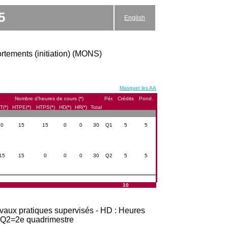
5
English
rtements (initiation) (MONS)
Masquer les AA
Nombre d’heures de cours (*)
Pér.
Crédits
Pond.
T(*)
HTPE(*)
HTPS(*)
HD(*)
HR(*)
Total
0
15
15
0
0
30
Q1
5
5
15
15
0
0
0
30
Q2
5
5
10
avaux pratiques supervisés - HD : Heures
t Q2=2e quadrimestre