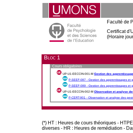
Faculté de P
Certificat d
(Horaire jour
Bloc 1
Cours obligatoires
UP-U1-EECCIN-001-M
Gestion des apprentissage
P-SEEF-087 -
Gestion des apprentissages et g
P-SEEF-089 -
Gestion des apprentissages et ge
UP-U1-EECCIN-002-M
Observation et analyse de
P-CERT-901 -
Observation et analyse des gest
(*) HT : Heures de cours théoriques - HTPE
diverses - HR : Heures de remédiation - D