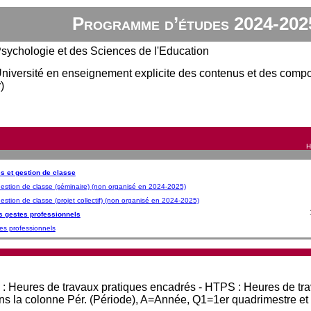
Programme d’études 2024-202
sychologie et des Sciences de l'Education
'Université en enseignement explicite des contenus et des compo
)
H
s et gestion de classe
estion de classe (séminaire) (non organisé en 2024-2025)
stion de classe (projet collectif) (non organisé en 2024-2025)
s gestes professionnels
es professionnels
 : Heures de travaux pratiques encadrés - HTPS : Heures de tr
ans la colonne Pér. (Période), A=Année, Q1=1er quadrimestre e