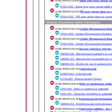
UI-M2-IRIGIG-519-M
Stage long (avec travail va
I-POLY-052 -
Stage long (avec travail validé 
UI-M2-IRIGIG-520-M
TFE avec séjour dans un c
I-POLY-053 -
TFE avec séjour dans un centre
Modules d'ouverture Métier (Technique)
UI-M2-IRIGIG-601-M
Crédits d'Engagement Etudi
I-POLY-553 -
Crédits d'Engagement Etudiant 
UI-M2-IRIGIG-602-M
Crédits d'Engagement Etudia
I-POLY-554 -
Crédits d'Engagement Etudiant (
UI-M2-IRIGIG-603-M
Devenir ingénieur chef de 
I-MANA-230 -
Management qualitatif d'un pro
I-MANA-231 -
Management quantitatif d'un p
I-MANA-232 -
Études de cas et partages d'e
UI-M2-IRIGIG-607-M
Cybersécurité
S-INFO-044 -
Cybersécurité
I-CYSI-001 -
Ethical Hacking Project
UI-M2-IRIGIG-608-M
Défis en intelligence artific
I-ISIA-200 -
Défis en intelligence artificielle
I-ISIA-201 -
Séminaire d'intelligence artificiell
UI-M2-IRIGIG-611-M
Entrepreneuriat technologi
I-MANA-233 -
Entrepreneuriat technologique
UI-M2-IRIGIG-612-M
Fabrication additive : des