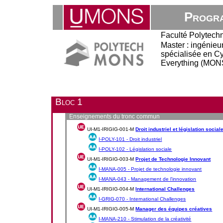
Progra
Faculté Polytech
Master : ingénieur 
spécialisée en Cy
Everything (MONS
Bloc 1
Enseignements du tronc commun
UI-M1-IRIGIG-001-M
Droit industriel et législation social
I-POLY-101 -
Droit industriel
I-POLY-102 -
Législation sociale
UI-M1-IRIGIG-003-M
Projet de Technologie Innovant
I-MANA-005 -
Projet de technologie innovant
I-MANA-043 -
Management de l'innovation
UI-M1-IRIGIG-004-M
International Challenges
I-GRIG-070 -
International Challenges
UI-M1-IRIGIG-005-M
Manager des équipes créatives
I-MANA-210 -
Stimulation de la créativité