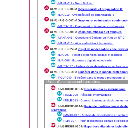
I-MANA-011 -
Team Building
UI-M1-IRIGIG-006-M
Cybersécurité et organisation IT
I-ILIA-010 -
Cybersécurité et organisation IT
UI-M1-IRIGIG-007-M
Graphes et optimisation combinatoi
I-MARO-011 -
Graphes et optimisation combinatoire
UI-M1-IRIGIG-008-M
Décisions efficaces et éthiques
I-MANA-041 -
Questions d'éthique en IA et en NTIC
I-MANA-013 -
Aide multicritère à la décision
UI-M1-IRIGIG-024-M
Projet de modélisation et de dével
I-ILIA-007 -
Projet d'expertises digitale et logicielle
I-ILIA-006 -
Expertises digitale et logicielle
I-MARO-017 -
Ateliers de modélisation en recherche o
UI-M1-IRIGIG-018-M
S'insérer dans le monde profession
I-POLY-040 -
S'insérer dans le monde professionnel
Unités d'enseignement transitoires
UI-M1-IRIGIG-002-M
Gérer un réseau informatique
I-TELE-005 -
Réseaux informatiques
I-TELE-013 -
Communications analogiques et nu
UI-M1-IRIGIG-014-M
Projet de modélisation et de 
l'entreprise
I-MARO-017 -
Ateliers de modélisation en recher
I-ILIA-007 -
Projet d'expertises digitale et logiciell
UI-M1-IRIGIG-015-M
Expertises digitale et logicielle