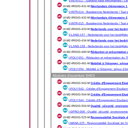
V-INTR-017 -
Español para principiantes / Le
UI-M2-IRIGIG-431-M
Néerlandais élémentaire 1
V-INTR-014 -
Basiskennis Nederlands / Taal e
UI-M2-IRIGIG-432-M
Néerlandais élémentaire 2
V-INTR-015 -
Basiskennis Nederlands / Taal e
UI-M2-IRIGIG-433-M
Nederlands voor het bedrij
V-LANG-157 -
Nederlands voor het bedrijfsle
UI-M2-IRIGIG-434-M
Nederlands voor het bedrij
V-LANG-158 -
Nederlands voor het bedrijfsle
UI-M2-IRIGIG-490-M
Rédaction et présentation 
I-POLY-051 -
Rédaction et présentation du T
UI-M2-IRIGIG-491-M
Mobilité à l'étranger: séjo
I-POLY-054 -
Mobilité à l'étranger: séjour d'
Modules d'ouverture SHES
UI-M2-IRIGIG-543-M
Crédits d'Engagement Etud
I-POLY-543 -
Crédits d'Engagement Etudiant
UI-M2-IRIGIG-544-M
Crédits d'Engagement Etudi
I-POLY-544 -
Crédits d'Engagement Etudiant
UI-M2-IRIGIG-504-M
Qualité, sécurité, environ
I-GPRO-008 -
Qualité, sécurité, environneme
UI-M2-IRIGIG-525-M
Responsabilité Sociétale d
I-MANA-225 -
Responsabilité Sociétale de l'