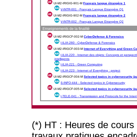
UI-M2-IRIGIG-901-M
Français langue étrangère 1
V-INTR-001 -
Français Langue Etrangère Q1
UI-M2-IRIGIG-902-M
Français langue étrangère 2
V-INTR-002 -
Français Langue Etrangère Q2
Enseignements de la finalité
UI-M2-IRIGCF-002-M
CyberDefense & Forensics
I-ILIA-260 -
CyberDefense & Forensics
UI-M2-IRIGCF-003-M
Internet of Everything and Green C
I-ILIA-220 -
Internet des objets: Concepts et perspec
intelligents
I-ILIA-221 -
Green Computing
I-ILIA-223 -
Internet of Everything : project
UI-M2-IRIGCF-004-M
Selected topics in cybersecurity (pa
S-INFO-444 -
Selected topics in Cybersecurity
UI-M2-IRIGCF-005-M
Selected topics in cybersecurity (pa
I-TELE-041 -
Transmission and Protocols for the Inter
(*) HT : Heures de cours
travaux pratiques encad