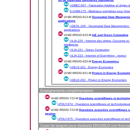
3D de matériaux polymères intelligents
I-GMEC-007 -
Fabrication Additive et règles
S-CHIM-175 -
Matériaux polymères pour l'im
UI-M2-IRIGIG-613-M
Geospatial Data Managemen
applications
I-GEOL-200 -
Geospatial Data Management a
applications
UI-M2-IRIGIG-615-M
IoE and Green Computing
I-ILIA-220 -
Internet des objets: Concepts et
intelligents
I-ILIA-221 -
Green Computing
I-ILIA-223 -
Internet of Everything : project
UI-M2-IRIGIG-620-M
Energy Economics
I-GELE-201 -
Energy Economics
UI-M2-IRIGIG-621-M
Project in Energy Econom
I-GELE-202 -
Project in Energy Economics
Enseignements complémentaires
UI-M2-IRIGIG-722-M
Questions scientifiques et technolo
I-POLY-074 -
Questions scientifiques et technologique
UI-M2-IRIGIG-723-M
Questions avancées scientifiques e
gestion
I-POLY-075 -
Questions avancées scientifiques et tec
Cours de langues pour étudiants ERASMUS non-franco