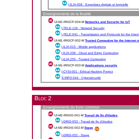
I-ILIA-006 -
Expertises digitale et logicielle
Enseignements de la finalité
UI-M1-IRIGCF-004-M
Networks and Security for IoT
I-TELE-126 -
Network Security
I-TELE-041 -
Transmission and Protocols for the Inter
UI-M1-IRIGCF-002-M
Trusted Computing for the Internet 
I-ILIA-015 -
Mobile applications
I-ILIA-208 -
Cloud and Edge Computing
I-ILIA-250 -
Trusted Computing
UI-M1-IRIGCF-003-M
Applications security
I-CYSI-001 -
Ethical Hacking Project
S-INFO-044 -
Cybersécurité
Bloc 2
Enseignements du tronc commun
UI-M2-IRIGIG-001-M
Travail de fin d'études
I-GRIG-053 -
Travail de fin d'études
UI-M2-IRIGIG-002-M
Stage
I-GRIG-052 -
Stage