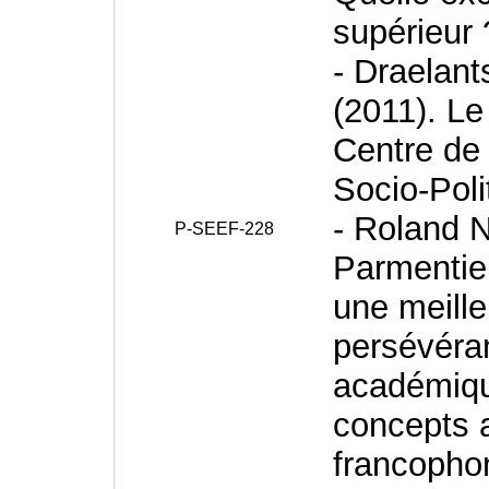
supérieur
- Draelant
(2011). Le
Centre de
Socio-Pol
- Roland N
P-SEEF-228
Parmentier
une meill
persévéran
académique
concepts 
francopho