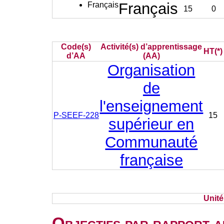
Français
Français
15
0
Code(s)
Activité(s) d’apprentissage
HT(*)
d’AA
(AA)
Organisation
de
l'enseignement
P-SEEF-228
15
supérieur en
Communauté
française
Unit
Objectifs par rapport a