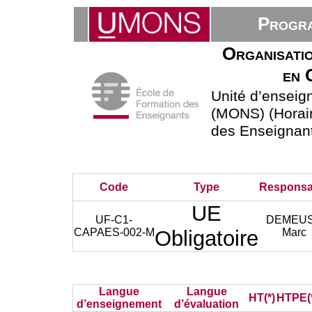
Progra
Organisatio
en 
Unité d’ensei
(MONS) (Horair
des Enseignan
Code
Type
Responsa
UE
UF-C1-
DEMEU
CAPAES-002-M
Obligatoire
Marc
Langue
Langue
HT(*)
HTPE(
d’enseignement
d’évaluation