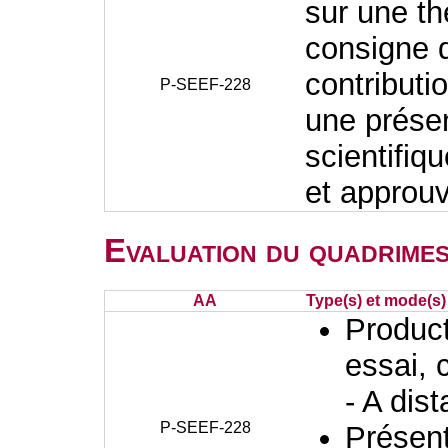
sur une t
consigne d
contributi
P-SEEF-228
une présen
scientifiq
et approuvé
Evaluation du quadrimes
AA
Type(s) et mode(s)
Producti
essai, 
- A dis
P-SEEF-228
Présent