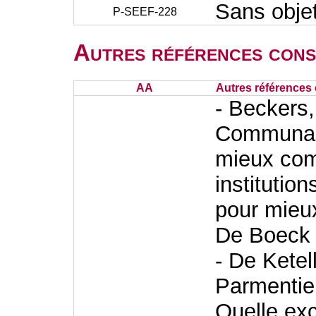
Sans obje
P-SEEF-228
Autres références cons
AA
Autres références 
- Beckers,
Communaut
mieux com
institutio
pour mieux
De Boeck
- De Ketel
Parmentier
Quelle ex