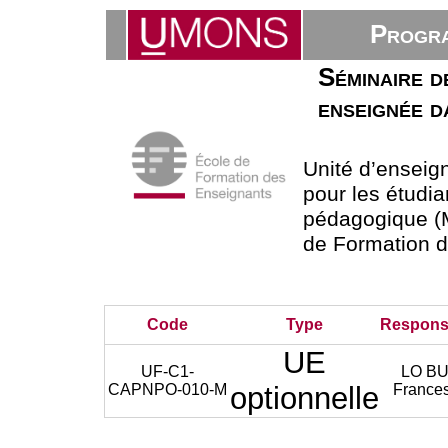
Progra
Séminaire de
enseignée d
Unité d’ensei
pour les étudia
pédagogique (M
de Formation 
Code
Type
Respons
UE
UF-C1-
LO B
CAPNPO-010-M
optionnelle
France