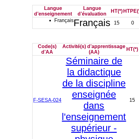
Langue
Langue
HT(*)
HTPE(
d’enseignement
d’évaluation
Français
Français
15
0
Code(s)
Activité(s) d’apprentissage
HT(*)
d’AA
(AA)
Séminaire de
la didactique
de la discipline
enseignée
F-SESA-024
15
dans
l'enseignement
supérieur -