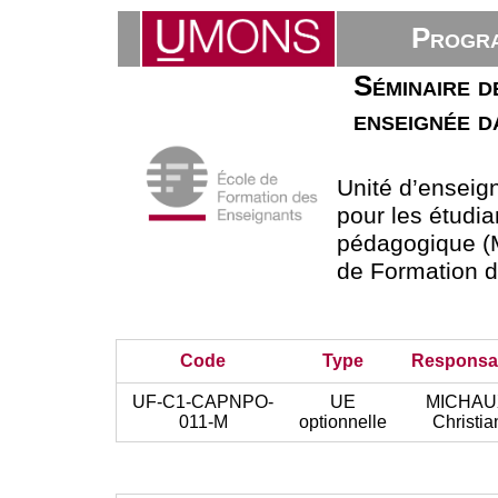
Progra
Séminaire de
enseignée d
Unité d’ensei
pour les étudia
pédagogique (M
de Formation 
Code
Type
Responsa
UF-C1-CAPNPO-
UE
MICHAU
011-M
optionnelle
Christia