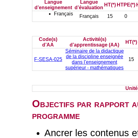
Langue
Langue
HT(*)
HTPE(*)
d’enseignement
d’évaluation
Français
Français
15
0
Code(s)
Activité(s)
HT(*)
d’AA
d’apprentissage (AA)
Séminaire de la didactique
de la discipline enseignée
F-SESA-025
15
dans l'enseignement
supérieur - mathématiques
Unit
Objectifs par rapport a
programme
Ancrer les contenus e